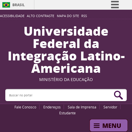
BRASIL
Simplifique!
ACESSIBILIDADE
ALTO CONTRASTE
MAPA DO SITE
RSS
Comunica BR
Universidade
Participe
Federal da
Acesso à informação
Integração Latino-
Legislação
Americana
Canais
MINISTÉRIO DA EDUCAÇÃO
Buscar no portal
Bus
Fale Conosco
Endereços
Sala de Imprensa
Servidor
Estudante