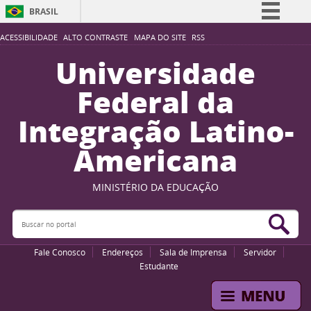
BRASIL
Simplifique!
ACESSIBILIDADE
ALTO CONTRASTE
MAPA DO SITE
RSS
Comunica BR
Universidade
Participe
Federal da
Acesso à informação
Integração Latino-
Legislação
Americana
Canais
MINISTÉRIO DA EDUCAÇÃO
Buscar no portal
Bus
Fale Conosco
Endereços
Sala de Imprensa
Servidor
Estudante