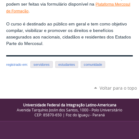
podem ser feitas via formulário disponível na
Plataforma Mercosul
.
de Formação
O curso é destinado ao público em geral e tem como objetivo
compilar, visibilizar e promover os direitos e benefícios
assegurados aos nacionais, cidadãos e residentes dos Estados
Parte do Mercosul.
registrado em:
servidores
estudantes
comunidade
Voltar para o topo
Universidade Federal da Integração Latino-Americana
Avenida Tarquínio Joslin dos Santos, 1000 - Polo Universitário
CEP: 85870-650 | Foz do Iguaçu - Paraná