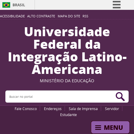
BRASIL
Simplifique!
ACESSIBILIDADE
ALTO CONTRASTE
MAPA DO SITE
RSS
Comunica BR
Universidade
Participe
Federal da
Acesso à informação
Integração Latino-
Legislação
Americana
Canais
MINISTÉRIO DA EDUCAÇÃO
Buscar no portal
Bus
Fale Conosco
Endereços
Sala de Imprensa
Servidor
Estudante