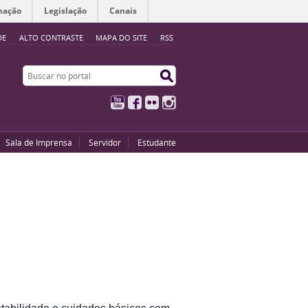
mação
Legislação
Canais
DE
ALTO CONTRASTE
MAPA DO SITE
RSS
Buscar no portal
Buscar no portal
YouTube
Facebook
Flickr
Instagram
Sala de Imprensa
Servidor
Estudante
tabilidade e cuidados básicos com