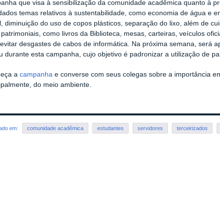
anha que visa à sensibilização da comunidade acadêmica quanto à pr
dados temas relativos à sustentabilidade, como economia de água e en
, diminuição do uso de copos plásticos, separação do lixo, além de cu
patrimoniais, como livros da Biblioteca, mesas, carteiras, veículos ofi
 evitar desgastes de cabos de informática. Na próxima semana, ser
u durante esta campanha, cujo objetivo é padronizar a utilização de p
eça a
campanha
e converse com seus colegas sobre a importância em 
cipalmente, do meio ambiente.
rado em:
comunidade acadêmica
estudantes
servidores
terceirizados