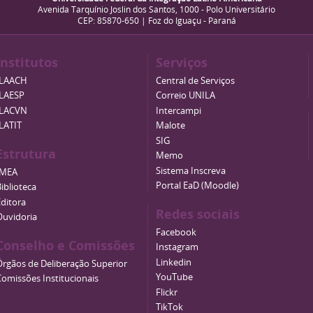
Avenida Tarquínio Joslin dos Santos, 1000 - Polo Universitário
CEP: 85870-650 | Foz do Iguaçu - Paraná
Institutos
Serviços
ILAACH
Central de Serviços
ILAESP
Correio UNILA
ILACVN
Intercampi
ILATIT
Malote
SIG
Estrutura
Memo
Sistema Inscreva
IMEA
Portal EaD (Moodle)
iblioteca
Editora
Redes sociais
Ouvidoria
Facebook
Conselho e Comissões
Instagram
Linkedin
Órgãos de Deliberação Superior
YouTube
Comissões Institucionais
Flickr
TikTok