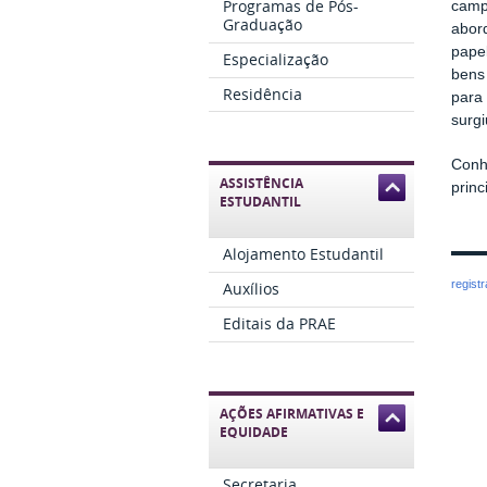
Programas de Pós-
camp
Graduação
abor
papel
Especialização
bens 
Residência
para
surgi
Conh
ASSISTÊNCIA
prin
ESTUDANTIL
Alojamento Estudantil
regist
Auxílios
Editais da PRAE
AÇÕES AFIRMATIVAS E
EQUIDADE
Secretaria