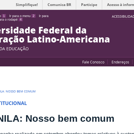
Simplifique!
Comunica BR
Participe
Acesso à infor
do
1
Ir para o menu
2
Ir para
ACESSIBILIDA
para o rodapé
4
rsidade Federal da
ração Latino-Americana
 DA EDUCAÇÃO
Fale Conosco
Endereços
ILA: NOSSO BEM COMUM
TITUCIONAL
NILA: Nosso bem comum
anha realizada em setembro abordou temas relativos à susten