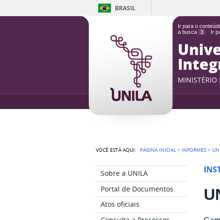
BRASIL
Ir para o conteú
a busca
3
Ir 
Unive
Integ
MINISTÉRIO
VOCÊ ESTÁ AQUI:
PÁGINA INICIAL
>
INFORMES
>
UN
INS
Sobre a UNILA
Portal de Documentos
U
Atos oficiais
Consulta a Processos
Camp