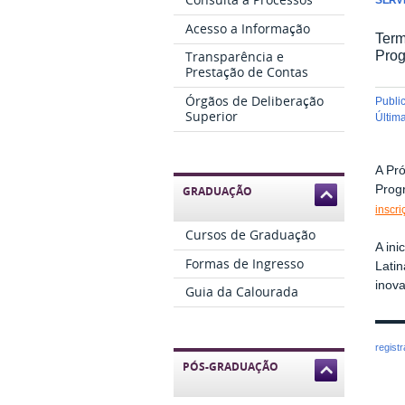
Acesso a Informação
Term
Prog
Transparência e
Prestação de Contas
Órgãos de Deliberação
publ
Superior
últi
A Pr
Progr
GRADUAÇÃO
inscr
Cursos de Graduação
A ini
Formas de Ingresso
Latin
inov
Guia da Calourada
regist
PÓS-GRADUAÇÃO