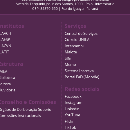
Avenida Tarquínio Joslin dos Santos, 1000 - Polo Universitário
CEP: 85870-650 | Foz do Iguaçu - Paraná
Institutos
Serviços
ILAACH
Central de Serviços
ILAESP
Correio UNILA
ILACVN
Intercampi
ILATIT
Malote
SIG
Estrutura
Memo
Sistema Inscreva
IMEA
Portal EaD (Moodle)
iblioteca
Editora
Redes sociais
Ouvidoria
Facebook
Conselho e Comissões
Instagram
Linkedin
Órgãos de Deliberação Superior
YouTube
Comissões Institucionais
Flickr
TikTok