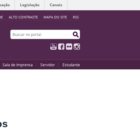
mação
Legislação
Canais
DE
ALTO CONTRASTE
MAPA DO SITE
RSS
Buscar no portal
Buscar no portal
YouTube
Facebook
Flickr
Instagram
Sala de Imprensa
Servidor
Estudante
os