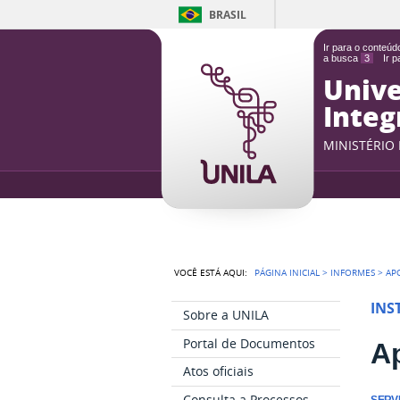
BRASIL
Ir para o conteú
a busca
3
Ir 
Unive
Integ
MINISTÉRIO
VOCÊ ESTÁ AQUI:
PÁGINA INICIAL
>
INFORMES
>
AP
INS
Sobre a UNILA
Portal de Documentos
Ap
Atos oficiais
Consulta a Processos
SERV