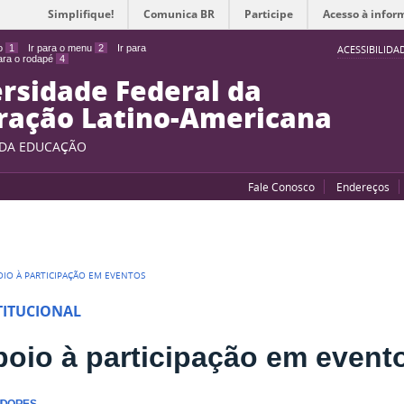
Simplifique!
Comunica BR
Participe
Acesso à infor
do
1
Ir para o menu
2
Ir para
ACESSIBILIDA
para o rodapé
4
rsidade Federal da
ração Latino-Americana
 DA EDUCAÇÃO
Fale Conosco
Endereços
OIO À PARTICIPAÇÃO EM EVENTOS
TITUCIONAL
oio à participação em event
IDORES