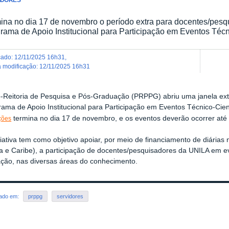
ina no dia 17 de novembro o período extra para docentes/pes
rama de Apoio Institucional para Participação em Eventos Técni
icado
:
12/11/2025 16h31
,
ma modificação
:
12/11/2025 16h31
ó-Reitoria de Pesquisa e Pós-Graduação (PRPPG) abriu uma janela ex
ama de Apoio Institucional para Participação em Eventos Técnico-Cient
termina no dia 17 de novembro, e os eventos deverão ocorrer até
ições
ciativa tem como objetivo apoiar, por meio de financiamento de diárias 
a e Caribe), a participação de docentes/pesquisadores da UNILA em eve
ação, nas diversas áreas do conhecimento.
rado em:
prppg
servidores