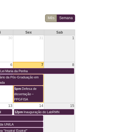
Mês
Semana
i
Sex
Sab
30
31
1
6
7
8
 Lei Maria da Penha
ário da Pós-Graduação em
cada
5pm
Defesa de
dissertação –
PPGFISA
13
14
15
l
12pm
Inauguração do LabRMN
 da UNILA
na “Inspira! Expira!”