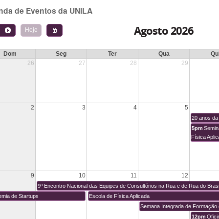
nda de Eventos da UNILA
Agosto 2026
Hoje
Dom
Seg
Ter
Qua
Qu
26
27
28
29
2
3
4
5
20 anos da
5pm
Semin
Física Apli
9
10
11
12
9º Encontro Nacional das Equipes de Consultórios na Rua e de Rua do Brasi
mia de Startups
Escola de Física Aplicada
Semana Integrada de Formação
12pm
Ofici