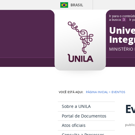
BRASIL
Ir para o conteú
a busca
3
Ir 
Unive
Integ
MINISTÉRIO
VOCÊ ESTÁ AQUI:
PÁGINA INICIAL
>
EVENTOS
E
Sobre a UNILA
Portal de Documentos
Atos oficiais
publi
Consulta a Processos