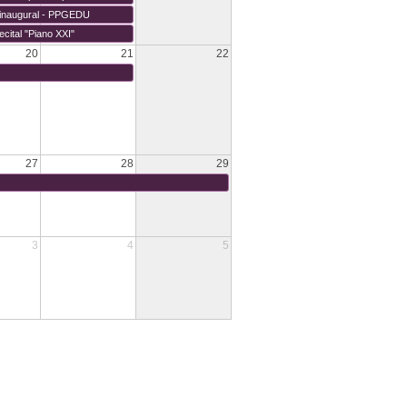
 inaugural - PPGEDU
ecital "Piano XXI"
20
21
22
27
28
29
3
4
5