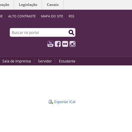
mação
Legislação
Canais
DE
ALTO CONTRASTE
MAPA DO SITE
RSS
Buscar no portal
Buscar no portal
YouTube
Facebook
Flickr
Instagram
Sala de Imprensa
Servidor
Estudante
Exportar iCal