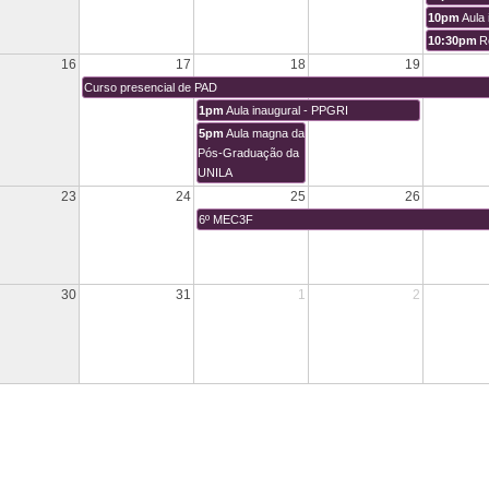
10pm
Aula
10:30pm
R
16
17
18
19
Curso presencial de PAD
1pm
Aula inaugural - PPGRI
5pm
Aula magna da
Pós-Graduação da
UNILA
23
24
25
26
6º MEC3F
30
31
1
2