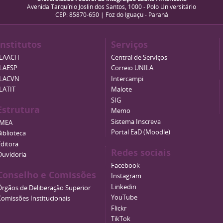
Avenida Tarquínio Joslin dos Santos, 1000 - Polo Universitário
CEP: 85870-650 | Foz do Iguaçu - Paraná
Institutos
Serviços
ILAACH
Central de Serviços
ILAESP
Correio UNILA
ILACVN
Intercampi
ILATIT
Malote
SIG
Estrutura
Memo
Sistema Inscreva
IMEA
Portal EaD (Moodle)
iblioteca
Editora
Redes sociais
Ouvidoria
Facebook
Conselho e Comissões
Instagram
Linkedin
Órgãos de Deliberação Superior
YouTube
Comissões Institucionais
Flickr
TikTok