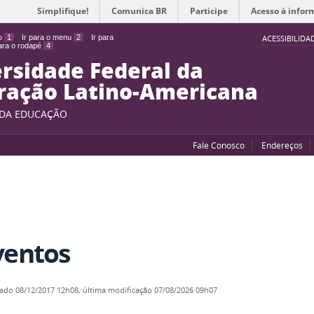
Simplifique!
Comunica BR
Participe
Acesso à infor
do
1
Ir para o menu
2
Ir para
ACESSIBILIDA
para o rodapé
4
rsidade Federal da
ração Latino-Americana
 DA EDUCAÇÃO
Fale Conosco
Endereços
ventos
cado
08/12/2017 12h08,
última modificação
07/08/2026 09h07