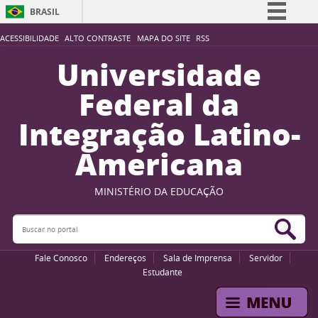
BRASIL
Simplifique!
ACESSIBILIDADE
ALTO CONTRASTE
MAPA DO SITE
RSS
Comunica BR
Universidade
Participe
Federal da
Acesso à informação
Integração Latino-
Legislação
Americana
Canais
MINISTÉRIO DA EDUCAÇÃO
Buscar no portal
Bus
Fale Conosco
Endereços
Sala de Imprensa
Servidor
Estudante