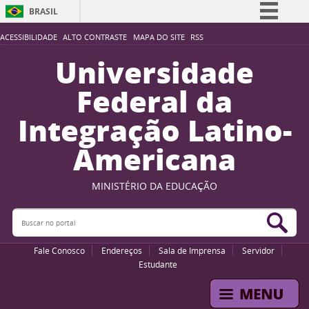
BRASIL
Simplifique!
ACESSIBILIDADE
ALTO CONTRASTE
MAPA DO SITE
RSS
Comunica BR
Universidade
Participe
Federal da
Acesso à informação
Integração Latino-
Legislação
Americana
Canais
MINISTÉRIO DA EDUCAÇÃO
Buscar no portal
Bus
Fale Conosco
Endereços
Sala de Imprensa
Servidor
Estudante