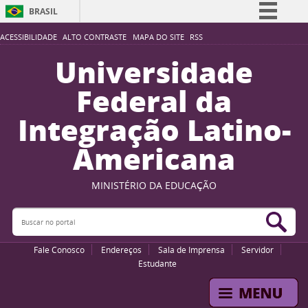
BRASIL
Simplifique!
ACESSIBILIDADE
ALTO CONTRASTE
MAPA DO SITE
RSS
Comunica BR
Universidade
Participe
Federal da
Acesso à informação
Integração Latino-
Legislação
Americana
Canais
MINISTÉRIO DA EDUCAÇÃO
Buscar no portal
Bus
Fale Conosco
Endereços
Sala de Imprensa
Servidor
Estudante