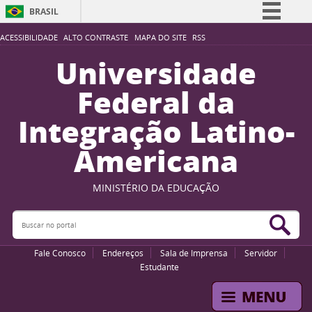
BRASIL
Simplifique!
ACESSIBILIDADE
ALTO CONTRASTE
MAPA DO SITE
RSS
Comunica BR
Universidade
Participe
Federal da
Acesso à informação
Integração Latino-
Legislação
Americana
Canais
MINISTÉRIO DA EDUCAÇÃO
Buscar no portal
Bus
Fale Conosco
Endereços
Sala de Imprensa
Servidor
Estudante