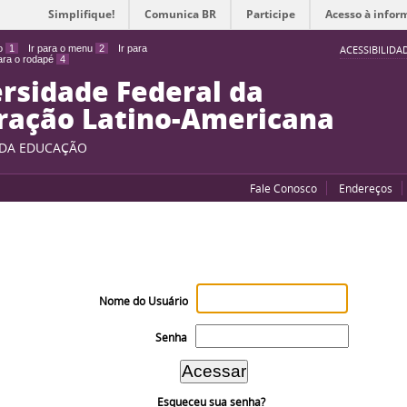
Simplifique!
Comunica BR
Participe
Acesso à infor
do
1
Ir para o menu
2
Ir para
ACESSIBILIDA
para o rodapé
4
rsidade Federal da
ração Latino-Americana
 DA EDUCAÇÃO
Fale Conosco
Endereços
Nome do Usuário
Senha
Esqueceu sua senha?