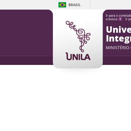
BRASIL
Ir para o conteú
a busca
3
Ir 
Unive
Integ
MINISTÉRIO