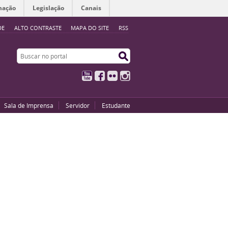
mação
Legislação
Canais
DE
ALTO CONTRASTE
MAPA DO SITE
RSS
Buscar no portal
Buscar no portal
YouTube
Facebook
Flickr
Instagram
Sala de Imprensa
Servidor
Estudante