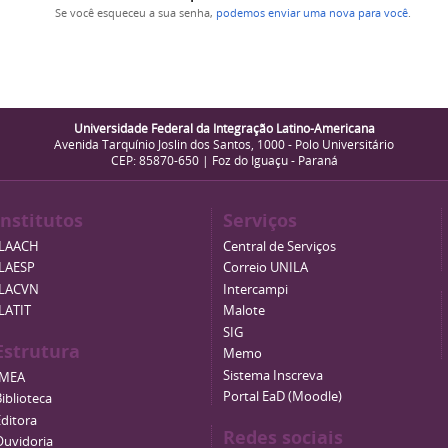
Se você esqueceu a sua senha,
podemos enviar uma nova para você
.
Universidade Federal da Integração Latino-Americana
Avenida Tarquínio Joslin dos Santos, 1000 - Polo Universitário
CEP: 85870-650 | Foz do Iguaçu - Paraná
Institutos
Serviços
ILAACH
Central de Serviços
ILAESP
Correio UNILA
ILACVN
Intercampi
ILATIT
Malote
SIG
Estrutura
Memo
Sistema Inscreva
IMEA
Portal EaD (Moodle)
iblioteca
Editora
Redes sociais
Ouvidoria