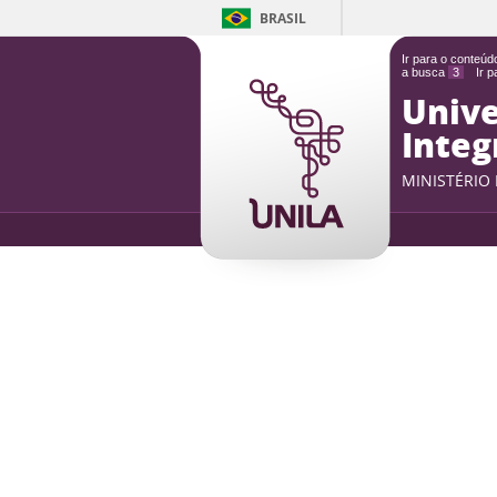
BRASIL
Ir para o conteú
a busca
3
Ir 
Unive
Integ
MINISTÉRIO