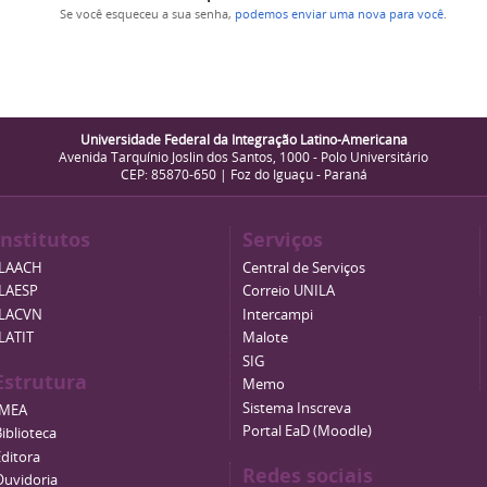
Se você esqueceu a sua senha,
podemos enviar uma nova para você
.
Universidade Federal da Integração Latino-Americana
Avenida Tarquínio Joslin dos Santos, 1000 - Polo Universitário
CEP: 85870-650 | Foz do Iguaçu - Paraná
Institutos
Serviços
ILAACH
Central de Serviços
ILAESP
Correio UNILA
ILACVN
Intercampi
ILATIT
Malote
SIG
Estrutura
Memo
Sistema Inscreva
IMEA
Portal EaD (Moodle)
iblioteca
Editora
Redes sociais
Ouvidoria