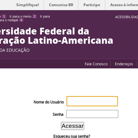
Simplifique!
Comunica BR
Participe
Acesso à infor
do
1
Ir para o menu
2
Ir para
ACESSIBILIDA
para o rodapé
4
rsidade Federal da
ração Latino-Americana
 DA EDUCAÇÃO
Fale Conosco
Endereços
Nome do Usuário
Senha
Esqueceu sua senha?