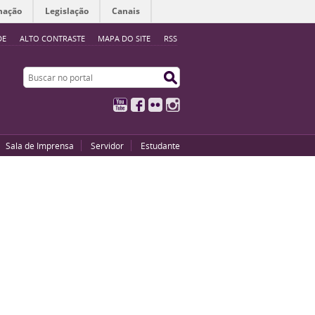
mação
Legislação
Canais
DE
ALTO CONTRASTE
MAPA DO SITE
RSS
Buscar no portal
Buscar no portal
YouTube
Facebook
Flickr
Instagram
Sala de Imprensa
Servidor
Estudante