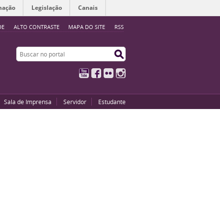
mação
Legislação
Canais
DE
ALTO CONTRASTE
MAPA DO SITE
RSS
Buscar no portal
Buscar no portal
YouTube
Facebook
Flickr
Instagram
Sala de Imprensa
Servidor
Estudante