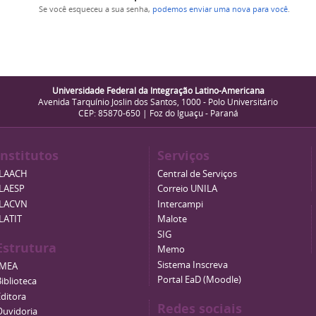
Se você esqueceu a sua senha,
podemos enviar uma nova para você
.
Universidade Federal da Integração Latino-Americana
Avenida Tarquínio Joslin dos Santos, 1000 - Polo Universitário
CEP: 85870-650 | Foz do Iguaçu - Paraná
Institutos
Serviços
ILAACH
Central de Serviços
ILAESP
Correio UNILA
ILACVN
Intercampi
ILATIT
Malote
SIG
Estrutura
Memo
Sistema Inscreva
IMEA
Portal EaD (Moodle)
iblioteca
Editora
Redes sociais
Ouvidoria