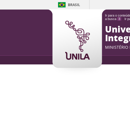
BRASIL
Ir para o conteú
a busca
3
Ir 
Unive
Integ
MINISTÉRIO