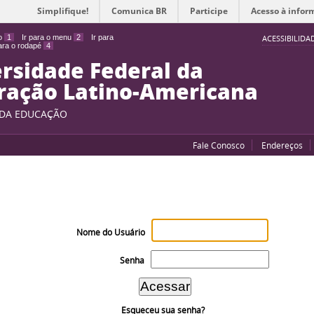
Simplifique!
Comunica BR
Participe
Acesso à infor
do
1
Ir para o menu
2
Ir para
ACESSIBILIDA
para o rodapé
4
rsidade Federal da
ração Latino-Americana
 DA EDUCAÇÃO
Fale Conosco
Endereços
Nome do Usuário
Senha
Esqueceu sua senha?