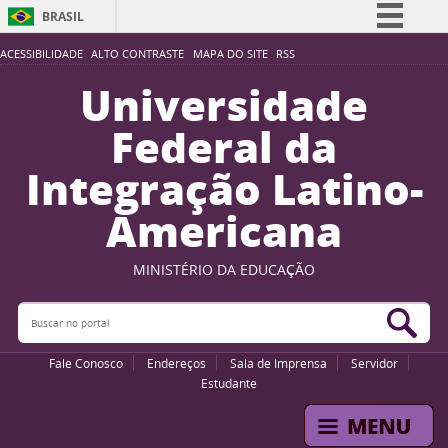
BRASIL
Simplifique!
ACESSIBILIDADE
ALTO CONTRASTE
MAPA DO SITE
RSS
Comunica BR
Universidade
Participe
Federal da
Acesso à informação
Integração Latino-
Legislação
Americana
Canais
MINISTÉRIO DA EDUCAÇÃO
Buscar no portal
Bus
Fale Conosco
Endereços
Sala de Imprensa
Servidor
Estudante