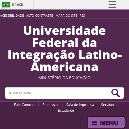
BRASIL
Simplifique!
ACESSIBILIDADE
ALTO CONTRASTE
MAPA DO SITE
RSS
Comunica BR
Universidade
Participe
Federal da
Acesso à informação
Integração Latino-
Legislação
Americana
Canais
MINISTÉRIO DA EDUCAÇÃO
Buscar no portal
Bus
Fale Conosco
Endereços
Sala de Imprensa
Servidor
Estudante