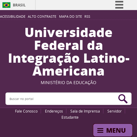
BRASIL
Simplifique!
ACESSIBILIDADE
ALTO CONTRASTE
MAPA DO SITE
RSS
Comunica BR
Universidade
Participe
Federal da
Acesso à informação
Integração Latino-
Legislação
Americana
Canais
MINISTÉRIO DA EDUCAÇÃO
Buscar no portal
Bus
Fale Conosco
Endereços
Sala de Imprensa
Servidor
Estudante