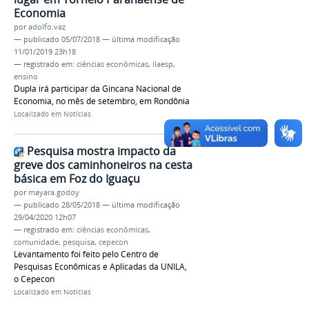
Economia
por
adolfo.vaz
—
publicado
05/07/2018
—
última modificação
11/01/2019 23h18
— registrado em:
ciências econômicas
,
ilaesp
,
ensino
Dupla irá participar da Gincana Nacional de
Economia, no mês de setembro, em Rondônia
Localizado em
Notícias
Pesquisa mostra impacto da
greve dos caminhoneiros na cesta
básica em Foz do Iguaçu
por
mayara.godoy
—
publicado
28/05/2018
—
última modificação
29/04/2020 12h07
— registrado em:
ciências econômicas
,
comunidade
,
pesquisa
,
cepecon
Levantamento foi feito pelo Centro de
Pesquisas Econômicas e Aplicadas da UNILA,
o Cepecon
Localizado em
Notícias