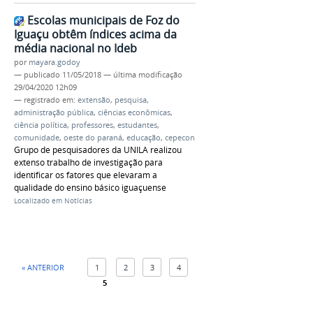
Escolas municipais de Foz do
Iguaçu obtêm índices acima da
média nacional no Ideb
por
mayara.godoy
—
publicado
11/05/2018
—
última modificação
29/04/2020 12h09
— registrado em:
extensão
,
pesquisa
,
administração pública
,
ciências econômicas
,
ciência política
,
professores
,
estudantes
,
comunidade
,
oeste do paraná
,
educação
,
cepecon
Grupo de pesquisadores da UNILA realizou
extenso trabalho de investigação para
identificar os fatores que elevaram a
qualidade do ensino básico iguaçuense
Localizado em
Notícias
« ANTERIOR
1
2
3
4
5