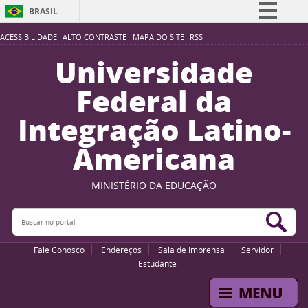
BRASIL
Simplifique!
ACESSIBILIDADE
ALTO CONTRASTE
MAPA DO SITE
RSS
Comunica BR
Universidade
Participe
Federal da
Acesso à informação
Integração Latino-
Legislação
Americana
Canais
MINISTÉRIO DA EDUCAÇÃO
Buscar no portal
Bus
Fale Conosco
Endereços
Sala de Imprensa
Servidor
Estudante