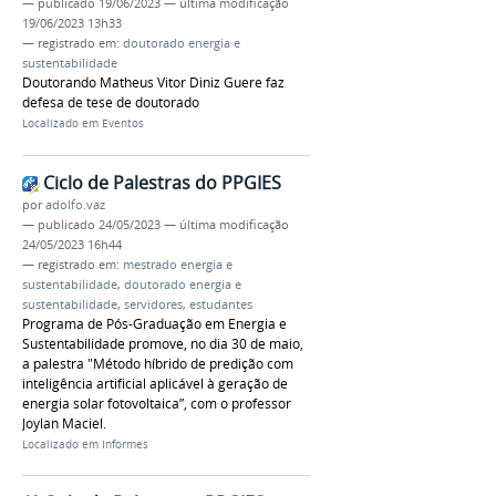
—
publicado
19/06/2023
—
última modificação
19/06/2023 13h33
— registrado em:
doutorado energia e
sustentabilidade
Doutorando Matheus Vitor Diniz Guere faz
defesa de tese de doutorado
Localizado em
Eventos
Ciclo de Palestras do PPGIES
por
adolfo.vaz
—
publicado
24/05/2023
—
última modificação
24/05/2023 16h44
— registrado em:
mestrado energia e
sustentabilidade
,
doutorado energia e
sustentabilidade
,
servidores
,
estudantes
Programa de Pós-Graduação em Energia e
Sustentabilidade promove, no dia 30 de maio,
a palestra "Método híbrido de predição com
inteligência artificial aplicável à geração de
energia solar fotovoltaica”, com o professor
Joylan Maciel.
Localizado em
Informes