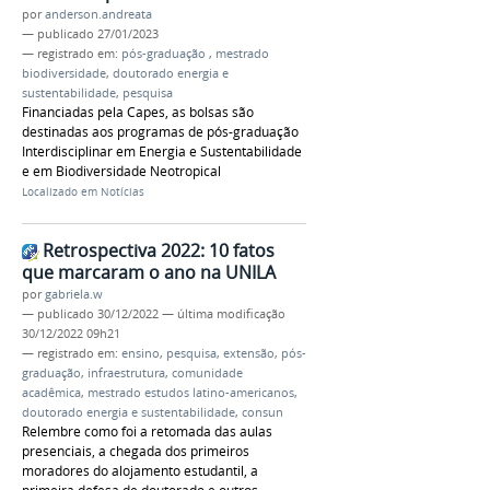
por
anderson.andreata
—
publicado
27/01/2023
— registrado em:
pós-graduação
,
mestrado
biodiversidade
,
doutorado energia e
sustentabilidade
,
pesquisa
Financiadas pela Capes, as bolsas são
destinadas aos programas de pós-graduação
Interdisciplinar em Energia e Sustentabilidade
e em Biodiversidade Neotropical
Localizado em
Notícias
Retrospectiva 2022: 10 fatos
que marcaram o ano na UNILA
por
gabriela.w
—
publicado
30/12/2022
—
última modificação
30/12/2022 09h21
— registrado em:
ensino
,
pesquisa
,
extensão
,
pós-
graduação
,
infraestrutura
,
comunidade
acadêmica
,
mestrado estudos latino-americanos
,
doutorado energia e sustentabilidade
,
consun
Relembre como foi a retomada das aulas
presenciais, a chegada dos primeiros
moradores do alojamento estudantil, a