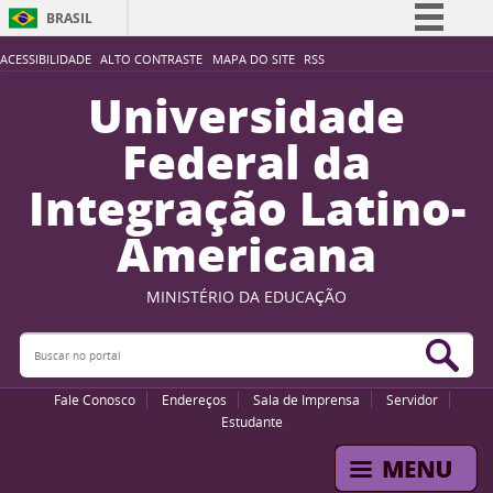
BRASIL
Simplifique!
ACESSIBILIDADE
ALTO CONTRASTE
MAPA DO SITE
RSS
Comunica BR
Universidade
Participe
Federal da
Acesso à informação
Integração Latino-
Legislação
Americana
Canais
MINISTÉRIO DA EDUCAÇÃO
Buscar no portal
Bus
Fale Conosco
Endereços
Sala de Imprensa
Servidor
Estudante