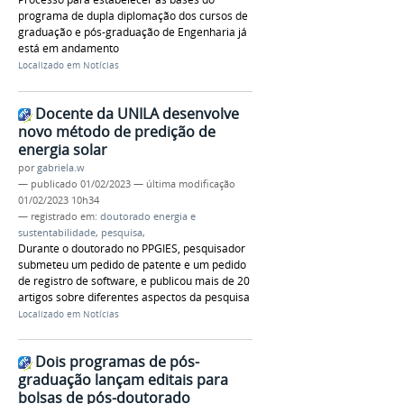
programa de dupla diplomação dos cursos de
graduação e pós-graduação de Engenharia já
está em andamento
Localizado em
Notícias
Docente da UNILA desenvolve
novo método de predição de
energia solar
por
gabriela.w
—
publicado
01/02/2023
—
última modificação
01/02/2023 10h34
— registrado em:
doutorado energia e
sustentabilidade
,
pesquisa
,
Durante o doutorado no PPGIES, pesquisador
submeteu um pedido de patente e um pedido
de registro de software, e publicou mais de 20
artigos sobre diferentes aspectos da pesquisa
Localizado em
Notícias
Dois programas de pós-
graduação lançam editais para
bolsas de pós-doutorado