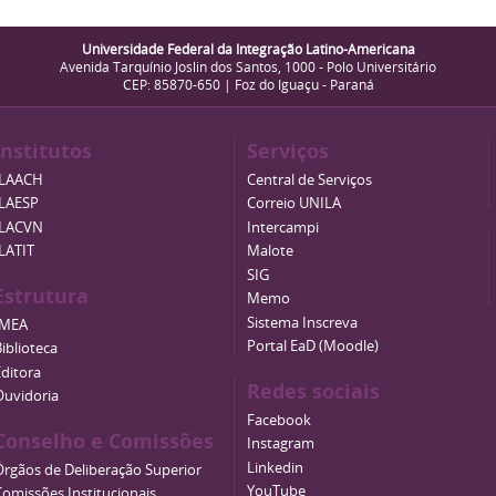
Universidade Federal da Integração Latino-Americana
Avenida Tarquínio Joslin dos Santos, 1000 - Polo Universitário
CEP: 85870-650 | Foz do Iguaçu - Paraná
Institutos
Serviços
ILAACH
Central de Serviços
ILAESP
Correio UNILA
ILACVN
Intercampi
ILATIT
Malote
SIG
Estrutura
Memo
Sistema Inscreva
IMEA
Portal EaD (Moodle)
iblioteca
Editora
Redes sociais
Ouvidoria
Facebook
Conselho e Comissões
Instagram
Linkedin
Órgãos de Deliberação Superior
YouTube
Comissões Institucionais