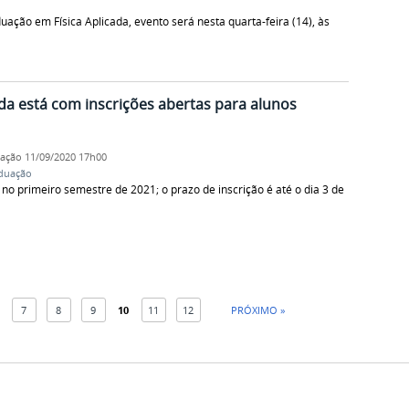
ção em Física Aplicada, evento será nesta quarta-feira (14), às
da está com inscrições abertas para alunos
cação
11/09/2020 17h00
duação
 no primeiro semestre de 2021; o prazo de inscrição é até o dia 3 de
7
8
9
10
11
12
PRÓXIMO »