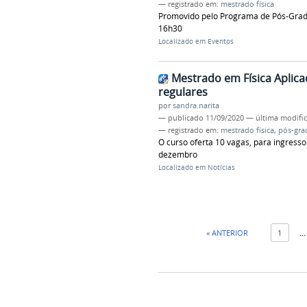
— registrado em:
mestrado física
Promovido pelo Programa de Pós-Gradua
16h30
Localizado em
Eventos
Mestrado em Física Aplica
regulares
por
sandra.narita
—
publicado
11/09/2020
—
última modifi
— registrado em:
mestrado física
,
pós-gra
O curso oferta 10 vagas, para ingresso
dezembro
Localizado em
Notícias
« ANTERIOR
1
...