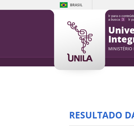
BRASIL
Ir para o conteú
a busca
3
Ir 
Unive
Integ
MINISTÉRIO
RESULTADO D