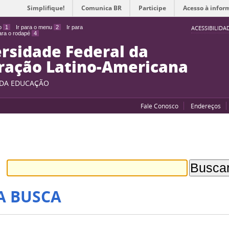
Simplifique!
Comunica BR
Participe
Acesso à infor
do
1
Ir para o menu
2
Ir para
ACESSIBILIDA
para o rodapé
4
rsidade Federal da
ração Latino-Americana
 DA EDUCAÇÃO
Fale Conosco
Endereços
A BUSCA