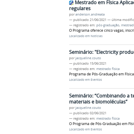
Mestrado em Física Aplica
regulares
por
anderson.andreata
—
publicado
21/06/2021
—
última modifi
— registrado em:
pós-graduação
,
mestrado
O Programa oferece cinco vagas; inscri
Localizado em
Notícias
Seminário: "Electricity prod
por
jacqueline.couto
—
publicado
15/06/2021
— registrado em:
mestrado física
Programa de Pós-Graduação em Física 
Localizado em
Eventos
Seminário: “Combinando a t
materiais e biomoléculas”
por
jacqueline.couto
—
publicado
02/06/2021
— registrado em:
mestrado física
O Programa de Pós-Graduação em Físic
Localizado em
Eventos