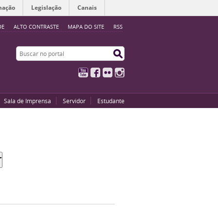
mação
Legislação
Canais
DE
ALTO CONTRASTE
MAPA DO SITE
RSS
Buscar no portal
Buscar no portal
YouTube
Facebook
Flickr
Instagram
Sala de Imprensa
Servidor
Estudante