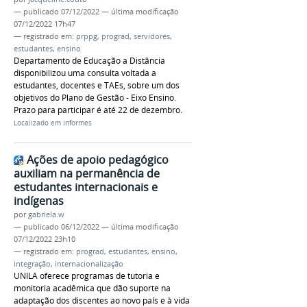
—
publicado
07/12/2022
—
última modificação
07/12/2022 17h47
— registrado em:
prppg
,
prograd
,
servidores
,
estudantes
,
ensino
Departamento de Educação a Distância
disponibilizou uma consulta voltada a
estudantes, docentes e TAEs, sobre um dos
objetivos do Plano de Gestão - Eixo Ensino.
Prazo para participar é até 22 de dezembro.
Localizado em
Informes
Ações de apoio pedagógico
auxiliam na permanência de
estudantes internacionais e
indígenas
por
gabriela.w
—
publicado
06/12/2022
—
última modificação
07/12/2022 23h10
— registrado em:
prograd
,
estudantes
,
ensino
,
integração
,
internacionalização
UNILA oferece programas de tutoria e
monitoria acadêmica que dão suporte na
adaptação dos discentes ao novo país e à vida