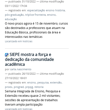
—
publicado
31/10/2022
—
última modificação
03/11/2022 17h34
— registrado em:
especialização ensino história
,
pós-graduação
,
tríplice fronteira
,
ensino
,
educação
O novo prazo agora é 15 de novembro; cursos
são destinados a professores que atuam na
Educação Básica, profissionais da área e
interessados nas temáticas
Localizado em
Notícias
SIEPE mostra a força e
dedicação da comunidade
acadêmica
por
carla.nascimento
—
publicado
26/10/2022
—
última modificação
27/10/2022 16h01
— registrado em:
ensino
,
pesquisa
,
extensão
,
proex
,
prograd
,
prppg
,
reitoria
Semana Integrada de Ensino, Pesquisa e
Extensão recebeu quase 2 mil visitantes;
sessões de apresentação de trabalhos
tiveram ampla participação
Localizado em
Notícias