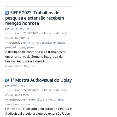
SIEPE 2022: Trabalhos de
pesquisa e extensão recebem
menção honrosa
por
carla.nascimento
—
publicado
26/10/2022
—
última modificação
26/10/2022 18h43
— registrado em:
ensino
,
pesquisa
,
extensão
,
prograd
,
prppg
,
proex
A distinção foi conferida a 45 trabalhos no
encerramento da Semana Integrada de
Ensino, Pesquisa e Extensão
Localizado em
Notícias
1ª Mostra Audiovisual do Uplay
por
adolfo.vaz
—
publicado
24/10/2022
—
última modificação
24/10/2022 14h55
— registrado em:
extensão
,
ensino
,
cinema
,
servidores
,
estudantes
Evento será realizado pelo curso de Cinema e
Audiovisual e pelo projeto de extensão Uplay,