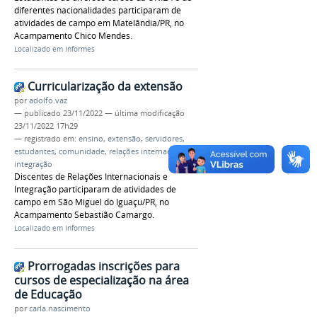
diferentes nacionalidades participaram de
atividades de campo em Matelândia/PR, no
Acampamento Chico Mendes.
Localizado em
Informes
Curricularização da extensão
por
adolfo.vaz
—
publicado
23/11/2022
—
última modificação
23/11/2022 17h29
— registrado em:
ensino
,
extensão
,
servidores
,
estudantes
,
comunidade
,
relações internacionais
,
integração
Discentes de Relações Internacionais e
Integração participaram de atividades de
campo em São Miguel do Iguaçu/PR, no
Acampamento Sebastião Camargo.
Localizado em
Informes
Prorrogadas inscrições para
cursos de especialização na área
de Educação
por
carla.nascimento