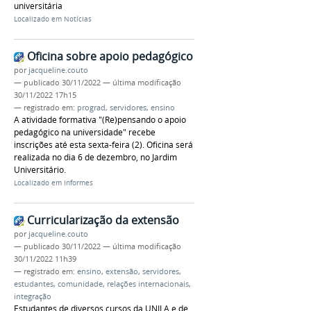
universitária
Localizado em
Notícias
Oficina sobre apoio pedagógico
por
jacqueline.couto
—
publicado
30/11/2022
—
última modificação
30/11/2022 17h15
— registrado em:
prograd
,
servidores
,
ensino
A atividade formativa "(Re)pensando o apoio
pedagógico na universidade" recebe
inscrições até esta sexta-feira (2). Oficina será
realizada no dia 6 de dezembro, no Jardim
Universitário.
Localizado em
Informes
Curricularização da extensão
por
jacqueline.couto
—
publicado
30/11/2022
—
última modificação
30/11/2022 11h39
— registrado em:
ensino
,
extensão
,
servidores
,
estudantes
,
comunidade
,
relações internacionais
,
integração
Estudantes de diversos cursos da UNILA e de