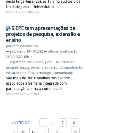
nesta terça-feira (25), às 17h, no auditório da
Unidade Jardim Universitário.
Localizado em
Informes
SIEPE tem apresentações de
projetos de pesquisa, extensão e
ensino
por
carla.nascimento
—
publicado
19/10/2022
—
última modificação
26/10/2022 15h14
— registrado em:
ensino
,
pesquisa
,
extensão
,
prograd
,
prppg
,
proex
,
graduação
,
pós-graduação
,
iniciação científica
,
tecnologia
,
comunidade
São mais de 300 trabalhos nos eventos
associados à Semana Integrada com
participação aberta à comunidade
Localizado em
Notícias
« ANTERIOR
1
...
7
8
9
10
11
12
13
...
39