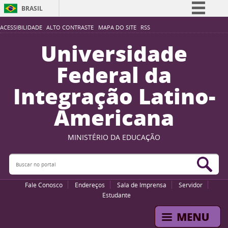
BRASIL
Simplifique!
ACESSIBILIDADE
ALTO CONTRASTE
MAPA DO SITE
RSS
Comunica BR
Universidade
Participe
Federal da
Acesso à informação
Integração Latino-
Legislação
Americana
Canais
MINISTÉRIO DA EDUCAÇÃO
Buscar no portal
Bus
Fale Conosco
Endereços
Sala de Imprensa
Servidor
Estudante