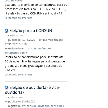
cosuen
,
cosup
Está aberto o período de candidaturas para os
processos eleitorais da COSUEN e da COSUP;
já a eleição para o CONSUN será no dia 11
Localizado em
Informes
Eleição para o CONSUN
por
adolfo.vaz
—
publicado
12/11/2020
—
última modificação
12/11/2020 16h28
— registrado em:
consun
,
professores
,
estudantes
,
ilacvn
Inscrição de candidaturas pode ser feita até
16 de novembro; há vagas para discentes de
graduação e pós-graduação e docentes do
ILACVN
Localizado em
Informes
Eleição de ouvidor(a) e vice-
ouvidor(a)
por
adolfo.vaz
—
publicado
21/09/2020
— registrado em:
consun
,
ouvidoria
,
servidores