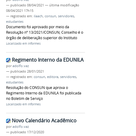
—
publicado
08/04/2021
—
última modificação
08/04/2021 17h15
— registrado em:
ilaach
,
consun
,
servidores
,
estudantes
Documento foi aprovado por meio da
Resolução nº 13/2021/CONSUN; Conselho é o
órgão de deliberação superior do Instituto
Localizado em
Informes
Regimento Interno da EDUNILA
por
adolfo.vaz
—
publicado
28/01/2021
— registrado em:
consun
,
editora
,
servidores
,
estudantes
Resolução do CONSUN que aprova o
Regimento Interno da EDUNILA foi publicada
no Boletim de Serviço
Localizado em
Informes
Novo Calendário Acadêmico
por
adolfo.vaz
—
publicado
17/12/2020