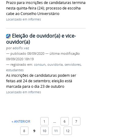
Prazo para inscrições de candidaturas termina
nesta quinta-feira (24); processo de escolha
cabe ao Conselho Universitário
Localizado em
Informes
Eleição de ouvidor(a) e vice-
ouvidor(a)
por
adolfo.vaz
—
publicado
08/09/2020
—
última modificação
09/09/2020 18h19
— registrado em:
consun
,
ouvidoria
,
servidores
,
estudantes
As inscrições de candidaturas podem ser
feitas até 24 de setembro; eleição está
marcada para o dia 23 de outubro
Localizado em
Informes
« ANTERIOR
1
...
6
7
8
9
10
11
12