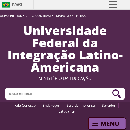
BRASIL
Simplifique!
ACESSIBILIDADE
ALTO CONTRASTE
MAPA DO SITE
RSS
Comunica BR
Universidade
Participe
Federal da
Acesso à informação
Integração Latino-
Legislação
Americana
Canais
MINISTÉRIO DA EDUCAÇÃO
Buscar no portal
Bus
Fale Conosco
Endereços
Sala de Imprensa
Servidor
Estudante