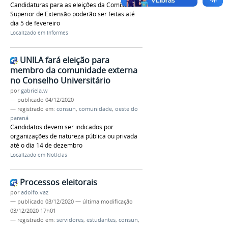
Candidaturas para as eleições da Comissão
Superior de Extensão poderão ser feitas até
dia 5 de fevereiro
Localizado em
Informes
UNILA fará eleição para
membro da comunidade externa
no Conselho Universitário
por
gabriela.w
—
publicado
04/12/2020
— registrado em:
consun
,
comunidade
,
oeste do
paraná
Candidatos devem ser indicados por
organizações de natureza pública ou privada
até o dia 14 de dezembro
Localizado em
Notícias
Processos eleitorais
por
adolfo.vaz
—
publicado
03/12/2020
—
última modificação
03/12/2020 17h01
— registrado em:
servidores
,
estudantes
,
consun
,