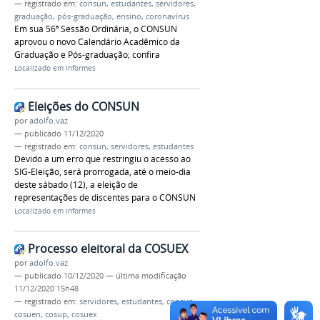
— registrado em:
consun
,
estudantes
,
servidores
,
graduação
,
pós-graduação
,
ensino
,
coronavírus
Em sua 56ª Sessão Ordinária, o CONSUN
aprovou o novo Calendário Acadêmico da
Graduação e Pós-graduação; confira
Localizado em
Informes
Eleições do CONSUN
por
adolfo.vaz
—
publicado
11/12/2020
— registrado em:
consun
,
servidores
,
estudantes
Devido a um erro que restringiu o acesso ao
SIG-Eleição, será prorrogada, até o meio-dia
deste sábado (12), a eleição de
representações de discentes para o CONSUN
Localizado em
Informes
Processo eleitoral da COSUEX
por
adolfo.vaz
—
publicado
10/12/2020
—
última modificação
11/12/2020 15h48
— registrado em:
servidores
,
estudantes
,
consun
,
cosuen
,
cosup
,
cosuex