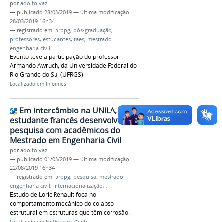
por
adolfo.vaz
—
publicado
28/03/2019
—
última modificação
28/03/2019 16h34
— registrado em:
prppg
,
pós-graduação
,
professores
,
estudantes
,
taes
,
mestrado
engenharia civil
Evento teve a participação do professor
Armando Awruch, da Universidade Federal do
Rio Grande do Sul (UFRGS)
Localizado em
Informes
Em intercâmbio na UNILA,
estudante francês desenvolve
pesquisa com acadêmicos do
Mestrado em Engenharia Civil
por
adolfo.vaz
—
publicado
01/03/2019
—
última modificação
22/08/2019 16h34
— registrado em:
prppg
,
pesquisa
,
mestrado
engenharia civil
,
internacionalização
,
,
Estudo de Loric Renault foca no
comportamento mecânico do colapso
estrutural em estruturas que têm corrosão.
Localizado em
Notícias da Gente