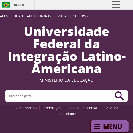
BRASIL
Simplifique!
ACESSIBILIDADE
ALTO CONTRASTE
MAPA DO SITE
RSS
Comunica BR
Universidade
Participe
Federal da
Acesso à informação
Integração Latino-
Legislação
Americana
Canais
MINISTÉRIO DA EDUCAÇÃO
Buscar no portal
Bus
Fale Conosco
Endereços
Sala de Imprensa
Servidor
Estudante