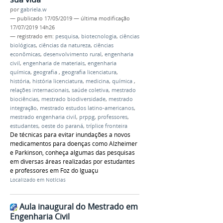
por
gabriela.w
—
publicado
17/05/2019
—
última modificação
17/07/2019 14h26
— registrado em:
pesquisa
,
biotecnologia
,
ciências
biológicas
,
ciências da natureza
,
ciências
econômicas
,
desenvolvimento rural
,
engenharia
civil
,
engenharia de materiais
,
engenharia
química
,
geografia
,
geografia licenciatura
,
história
,
história licenciatura
,
medicina
,
química
,
relações internacionais
,
saúde coletiva
,
mestrado
biociências
,
mestrado biodiversidade
,
mestrado
integração
,
mestrado estudos latino-americanos
,
mestrado engenharia civil
,
prppg
,
professores
,
estudantes
,
oeste do paraná
,
tríplice fronteira
De técnicas para evitar inundações a novos
medicamentos para doenças como Alzheimer
e Parkinson, conheça algumas das pesquisas
em diversas áreas realizadas por estudantes
e professores em Foz do Iguaçu
Localizado em
Notícias
Aula inaugural do Mestrado em
Engenharia Civil