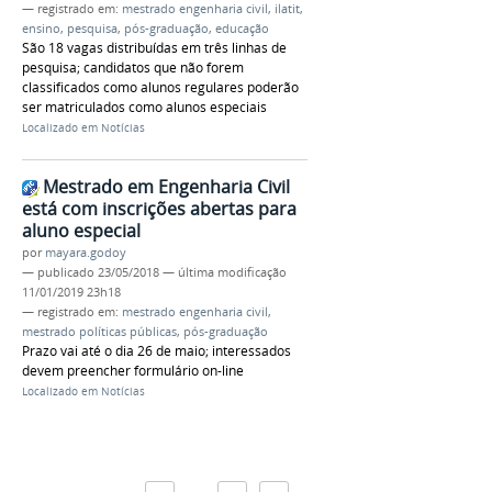
— registrado em:
mestrado engenharia civil
,
ilatit
,
ensino
,
pesquisa
,
pós-graduação
,
educação
São 18 vagas distribuídas em três linhas de
pesquisa; candidatos que não forem
classificados como alunos regulares poderão
ser matriculados como alunos especiais
Localizado em
Notícias
Mestrado em Engenharia Civil
está com inscrições abertas para
aluno especial
por
mayara.godoy
—
publicado
23/05/2018
—
última modificação
11/01/2019 23h18
— registrado em:
mestrado engenharia civil
,
mestrado políticas públicas
,
pós-graduação
Prazo vai até o dia 26 de maio; interessados
devem preencher formulário on-line
Localizado em
Notícias