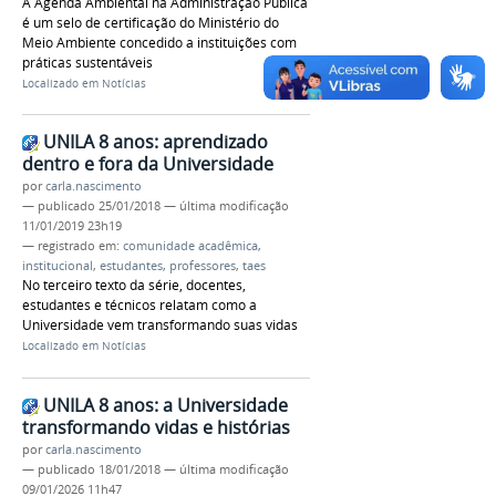
A Agenda Ambiental na Administração Pública
é um selo de certificação do Ministério do
Meio Ambiente concedido a instituições com
práticas sustentáveis
Localizado em
Notícias
UNILA 8 anos: aprendizado
dentro e fora da Universidade
por
carla.nascimento
—
publicado
25/01/2018
—
última modificação
11/01/2019 23h19
— registrado em:
comunidade acadêmica
,
institucional
,
estudantes
,
professores
,
taes
No terceiro texto da série, docentes,
estudantes e técnicos relatam como a
Universidade vem transformando suas vidas
Localizado em
Notícias
UNILA 8 anos: a Universidade
transformando vidas e histórias
por
carla.nascimento
—
publicado
18/01/2018
—
última modificação
09/01/2026 11h47