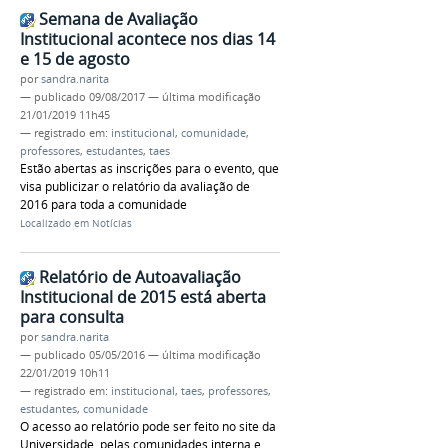
Semana de Avaliação
Institucional acontece nos dias 14
e 15 de agosto
por
sandra.narita
—
publicado
09/08/2017
—
última modificação
21/01/2019 11h45
— registrado em:
institucional
,
comunidade
,
professores
,
estudantes
,
taes
Estão abertas as inscrições para o evento, que
visa publicizar o relatório da avaliação de
2016 para toda a comunidade
Localizado em
Notícias
Relatório de Autoavaliação
Institucional de 2015 está aberta
para consulta
por
sandra.narita
—
publicado
05/05/2016
—
última modificação
22/01/2019 10h11
— registrado em:
institucional
,
taes
,
professores
,
estudantes
,
comunidade
O acesso ao relatório pode ser feito no site da
Universidade, pelas comunidades interna e