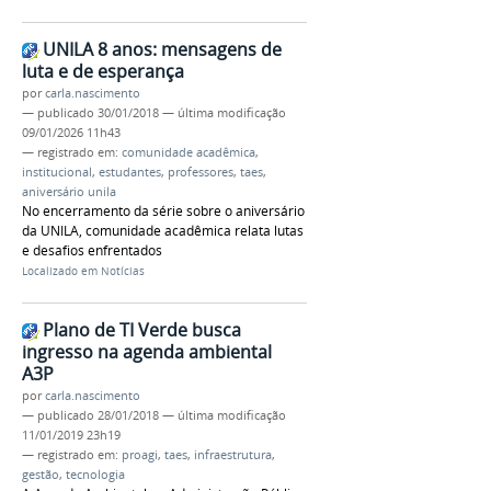
UNILA 8 anos: mensagens de
luta e de esperança
por
carla.nascimento
—
publicado
30/01/2018
—
última modificação
09/01/2026 11h43
— registrado em:
comunidade acadêmica
,
institucional
,
estudantes
,
professores
,
taes
,
aniversário unila
No encerramento da série sobre o aniversário
da UNILA, comunidade acadêmica relata lutas
e desafios enfrentados
Localizado em
Notícias
Plano de TI Verde busca
ingresso na agenda ambiental
A3P
por
carla.nascimento
—
publicado
28/01/2018
—
última modificação
11/01/2019 23h19
— registrado em:
proagi
,
taes
,
infraestrutura
,
gestão
,
tecnologia