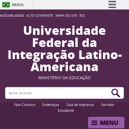
BRASIL
Simplifique!
ACESSIBILIDADE
ALTO CONTRASTE
MAPA DO SITE
RSS
Comunica BR
Universidade
Participe
Federal da
Acesso à informação
Integração Latino-
Legislação
Americana
Canais
MINISTÉRIO DA EDUCAÇÃO
Buscar no portal
Bus
Fale Conosco
Endereços
Sala de Imprensa
Servidor
Estudante