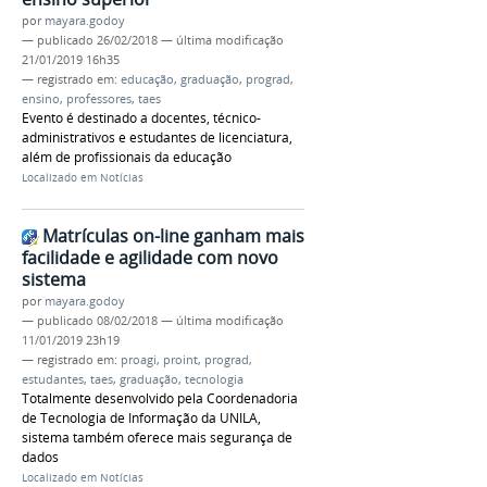
por
mayara.godoy
—
publicado
26/02/2018
—
última modificação
21/01/2019 16h35
— registrado em:
educação
,
graduação
,
prograd
,
ensino
,
professores
,
taes
Evento é destinado a docentes, técnico-
administrativos e estudantes de licenciatura,
além de profissionais da educação
Localizado em
Notícias
Matrículas on-line ganham mais
facilidade e agilidade com novo
sistema
por
mayara.godoy
—
publicado
08/02/2018
—
última modificação
11/01/2019 23h19
— registrado em:
proagi
,
proint
,
prograd
,
estudantes
,
taes
,
graduação
,
tecnologia
Totalmente desenvolvido pela Coordenadoria
de Tecnologia de Informação da UNILA,
sistema também oferece mais segurança de
dados
Localizado em
Notícias