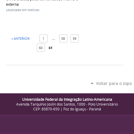
externa
Localizado em
Notícias
« ANTERIOR
1
...
58
59
60
61
Voltar para o topo
Universidade Federal da Integração Latino-Americana
Avenida Tarquínio Joslin dos Santos, 1000 - Polo Universitário
CEP: 85870-650 | Foz do Iguaçu - Paraná