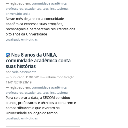
— registrado em:
comunidade acadêmica
,
professores
,
estudantes
,
taes
,
institucional
,
aniversário unila
Neste mês de janeiro, a comunidade
acadêmica expressa suas emoções,
recordações e perspectivas resultantes dos
oito anos da Universidade
Localizado em
Notícias
Nos 8 anos da UNILA,
comunidade acadêmica conta
suas histórias
por
carla.nascimento
—
publicado
11/01/2018
—
última modificação
11/01/2019 23h19
— registrado em:
comunidade acadêmica
,
professores
,
estudantes
,
taes
,
institucional
Para celebrar a data, a SECOM convidou
alunos, professores e técnicos a contarem e
compartilharem o que viveram na
Universidade ao longo do tempo
Localizado em
Notícias