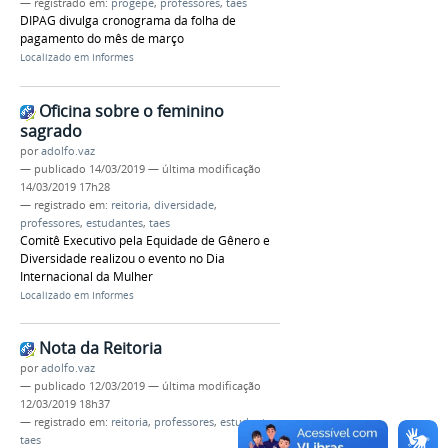
— registrado em:
progepe
,
professores
,
taes
DIPAG divulga cronograma da folha de
pagamento do mês de março
Localizado em
Informes
Oficina sobre o feminino
sagrado
por
adolfo.vaz
—
publicado
14/03/2019
—
última modificação
14/03/2019 17h28
— registrado em:
reitoria
,
diversidade
,
professores
,
estudantes
,
taes
Comitê Executivo pela Equidade de Gênero e
Diversidade realizou o evento no Dia
Internacional da Mulher
Localizado em
Informes
Nota da Reitoria
por
adolfo.vaz
—
publicado
12/03/2019
—
última modificação
12/03/2019 18h37
— registrado em:
reitoria
,
professores
,
estudantes
,
taes