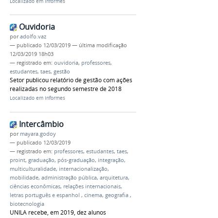
Localizado em
Informes
Ouvidoria
por
adolfo.vaz
—
publicado
12/03/2019
—
última modificação
12/03/2019 18h03
— registrado em:
ouvidoria
,
professores
,
estudantes
,
taes
,
gestão
Setor publicou relatório de gestão com ações
realizadas no segundo semestre de 2018
Localizado em
Informes
Intercâmbio
por
mayara.godoy
—
publicado
12/03/2019
— registrado em:
professores
,
estudantes
,
taes
,
proint
,
graduação
,
pós-graduação
,
integração
,
multiculturalidade
,
internacionalização
,
mobilidade
,
administração pública
,
arquitetura
,
ciências econômicas
,
relações internacionais
,
letras português e espanhol
,
cinema
,
geografia
,
biotecnologia
UNILA recebe, em 2019, dez alunos