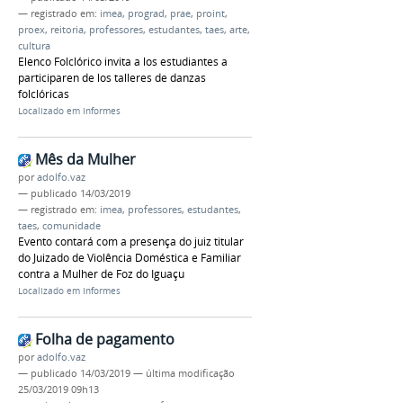
— registrado em:
imea
,
prograd
,
prae
,
proint
,
proex
,
reitoria
,
professores
,
estudantes
,
taes
,
arte
,
cultura
Elenco Folclórico invita a los estudiantes a
participaren de los talleres de danzas
folclóricas
Localizado em
Informes
Mês da Mulher
por
adolfo.vaz
—
publicado
14/03/2019
— registrado em:
imea
,
professores
,
estudantes
,
taes
,
comunidade
Evento contará com a presença do juiz titular
do Juizado de Violência Doméstica e Familiar
contra a Mulher de Foz do Iguaçu
Localizado em
Informes
Folha de pagamento
por
adolfo.vaz
—
publicado
14/03/2019
—
última modificação
25/03/2019 09h13