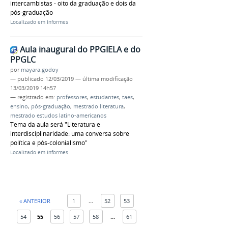
intercambistas - oito da graduação e dois da
pós-graduação
Localizado em
Informes
Aula inaugural do PPGIELA e do
PPGLC
por
mayara.godoy
—
publicado
12/03/2019
—
última modificação
13/03/2019 14h57
— registrado em:
professores
,
estudantes
,
taes
,
ensino
,
pós-graduação
,
mestrado literatura
,
mestrado estudos latino-americanos
Tema da aula será "Literatura e
interdisciplinaridade: uma conversa sobre
política e pós-colonialismo"
Localizado em
Informes
« ANTERIOR
1
...
52
53
54
55
56
57
58
...
61