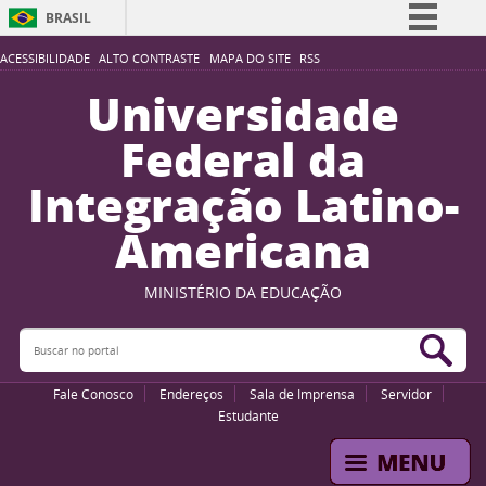
BRASIL
Simplifique!
ACESSIBILIDADE
ALTO CONTRASTE
MAPA DO SITE
RSS
Comunica BR
Universidade
Participe
Federal da
Acesso à informação
Integração Latino-
Legislação
Americana
Canais
MINISTÉRIO DA EDUCAÇÃO
Buscar no portal
Bus
Fale Conosco
Endereços
Sala de Imprensa
Servidor
Estudante