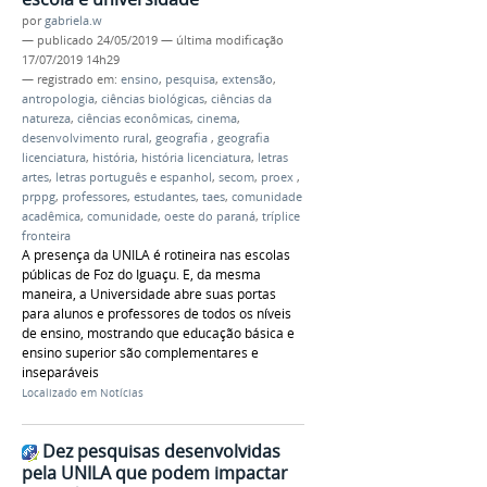
por
gabriela.w
—
publicado
24/05/2019
—
última modificação
17/07/2019 14h29
— registrado em:
ensino
,
pesquisa
,
extensão
,
antropologia
,
ciências biológicas
,
ciências da
natureza
,
ciências econômicas
,
cinema
,
desenvolvimento rural
,
geografia
,
geografia
licenciatura
,
história
,
história licenciatura
,
letras
artes
,
letras português e espanhol
,
secom
,
proex
,
prppg
,
professores
,
estudantes
,
taes
,
comunidade
acadêmica
,
comunidade
,
oeste do paraná
,
tríplice
fronteira
A presença da UNILA é rotineira nas escolas
públicas de Foz do Iguaçu. E, da mesma
maneira, a Universidade abre suas portas
para alunos e professores de todos os níveis
de ensino, mostrando que educação básica e
ensino superior são complementares e
inseparáveis
Localizado em
Notícias
Dez pesquisas desenvolvidas
pela UNILA que podem impactar