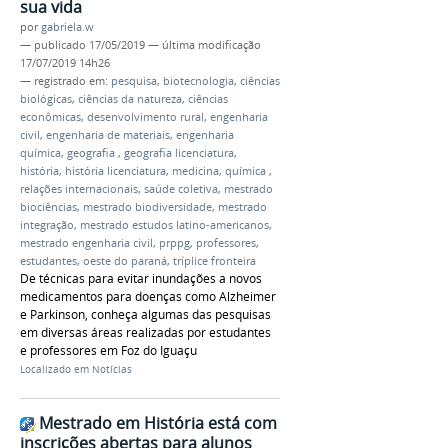
sua vida
por
gabriela.w
—
publicado
17/05/2019
—
última modificação
17/07/2019 14h26
— registrado em:
pesquisa
,
biotecnologia
,
ciências
biológicas
,
ciências da natureza
,
ciências
econômicas
,
desenvolvimento rural
,
engenharia
civil
,
engenharia de materiais
,
engenharia
química
,
geografia
,
geografia licenciatura
,
história
,
história licenciatura
,
medicina
,
química
,
relações internacionais
,
saúde coletiva
,
mestrado
biociências
,
mestrado biodiversidade
,
mestrado
integração
,
mestrado estudos latino-americanos
,
mestrado engenharia civil
,
prppg
,
professores
,
estudantes
,
oeste do paraná
,
tríplice fronteira
De técnicas para evitar inundações a novos
medicamentos para doenças como Alzheimer
e Parkinson, conheça algumas das pesquisas
em diversas áreas realizadas por estudantes
e professores em Foz do Iguaçu
Localizado em
Notícias
Mestrado em História está com
inscrições abertas para alunos