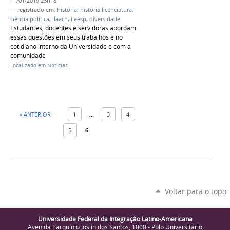
11/01/2019 23h18
— registrado em:
história
,
história licenciatura
,
ciência política
,
ilaach
,
ilaesp
,
diversidade
Estudantes, docentes e servidoras abordam
essas questões em seus trabalhos e no
cotidiano interno da Universidade e com a
comunidade
Localizado em
Notícias
« ANTERIOR
1
...
3
4
5
6
Voltar para o topo
Universidade Federal da Integração Latino-Americana
Avenida Tarquínio Joslin dos Santos, 1000 - Polo Universitário