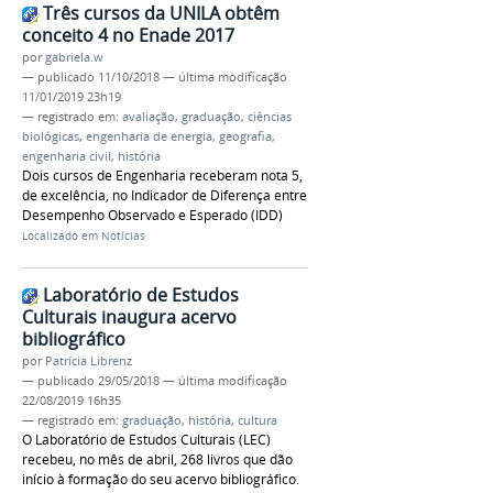
Três cursos da UNILA obtêm
conceito 4 no Enade 2017
por
gabriela.w
—
publicado
11/10/2018
—
última modificação
11/01/2019 23h19
— registrado em:
avaliação
,
graduação
,
ciências
biológicas
,
engenharia de energia
,
geografia
,
engenharia civil
,
história
Dois cursos de Engenharia receberam nota 5,
de excelência, no Indicador de Diferença entre
Desempenho Observado e Esperado (IDD)
Localizado em
Notícias
Laboratório de Estudos
Culturais inaugura acervo
bibliográfico
por
Patrícia Librenz
—
publicado
29/05/2018
—
última modificação
22/08/2019 16h35
— registrado em:
graduação
,
história
,
cultura
O Laboratório de Estudos Culturais (LEC)
recebeu, no mês de abril, 268 livros que dão
início à formação do seu acervo bibliográfico.