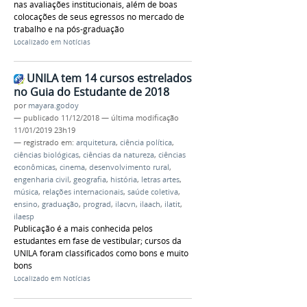
nas avaliações institucionais, além de boas
colocações de seus egressos no mercado de
trabalho e na pós-graduação
Localizado em
Notícias
UNILA tem 14 cursos estrelados
no Guia do Estudante de 2018
por
mayara.godoy
—
publicado
11/12/2018
—
última modificação
11/01/2019 23h19
— registrado em:
arquitetura
,
ciência política
,
ciências biológicas
,
ciências da natureza
,
ciências
econômicas
,
cinema
,
desenvolvimento rural
,
engenharia civil
,
geografia
,
história
,
letras artes
,
música
,
relações internacionais
,
saúde coletiva
,
ensino
,
graduação
,
prograd
,
ilacvn
,
ilaach
,
ilatit
,
ilaesp
Publicação é a mais conhecida pelos
estudantes em fase de vestibular; cursos da
UNILA foram classificados como bons e muito
bons
Localizado em
Notícias