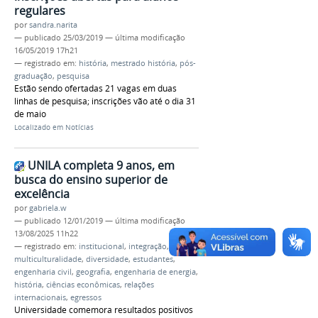
regulares
por
sandra.narita
—
publicado
25/03/2019
—
última modificação
16/05/2019 17h21
— registrado em:
história
,
mestrado história
,
pós-
graduação
,
pesquisa
Estão sendo ofertadas 21 vagas em duas
linhas de pesquisa; inscrições vão até o dia 31
de maio
Localizado em
Notícias
UNILA completa 9 anos, em
busca do ensino superior de
excelência
por
gabriela.w
—
publicado
12/01/2019
—
última modificação
13/08/2025 11h22
— registrado em:
institucional
,
integração
,
multiculturalidade
,
diversidade
,
estudantes
,
engenharia civil
,
geografia
,
engenharia de energia
,
história
,
ciências econômicas
,
relações
internacionais
,
egressos
Universidade comemora resultados positivos