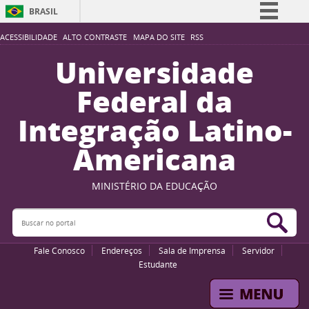
BRASIL
Simplifique!
ACESSIBILIDADE
ALTO CONTRASTE
MAPA DO SITE
RSS
Comunica BR
Universidade
Participe
Federal da
Acesso à informação
Integração Latino-
Legislação
Americana
Canais
MINISTÉRIO DA EDUCAÇÃO
Buscar no portal
Bus
Fale Conosco
Endereços
Sala de Imprensa
Servidor
Estudante