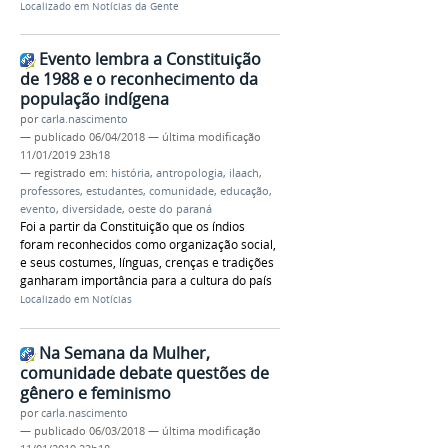
Localizado em
Notícias da Gente
Evento lembra a Constituição
de 1988 e o reconhecimento da
população indígena
por
carla.nascimento
—
publicado
06/04/2018
—
última modificação
11/01/2019 23h18
— registrado em:
história
,
antropologia
,
ilaach
,
professores
,
estudantes
,
comunidade
,
educação
,
evento
,
diversidade
,
oeste do paraná
Foi a partir da Constituição que os índios
foram reconhecidos como organização social,
e seus costumes, línguas, crenças e tradições
ganharam importância para a cultura do país
Localizado em
Notícias
Na Semana da Mulher,
comunidade debate questões de
gênero e feminismo
por
carla.nascimento
—
publicado
06/03/2018
—
última modificação