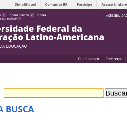
Simplifique!
Comunica BR
Participe
Acesso à infor
do
1
Ir para o menu
2
Ir para
ACESSIBILIDA
para o rodapé
4
rsidade Federal da
ração Latino-Americana
 DA EDUCAÇÃO
Fale Conosco
Endereços
A BUSCA