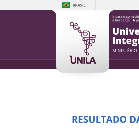
BRASIL
Ir para o conteú
a busca
3
Ir 
Unive
Integ
MINISTÉRIO
RESULTADO D