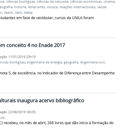
ica
,
ciências biológicas
,
ciências da natureza
,
ciências econômicas
,
cinema
,
eografia
,
história
,
letras artes
,
música
,
relações internacionais
,
saúde
vn
,
ilaach
,
ilatit
,
ilaesp
studantes em fase de vestibular; cursos da UNILA foram
êm conceito 4 no Enade 2017
cação
11/01/2019 23h19
ências biológicas
,
engenharia de energia
,
geografia
,
engenharia civil
,
nota 5, de excelência, no Indicador de Diferença entre Desempenho
lturais inaugura acervo bibliográfico
cação
22/08/2019 16h35
ura
C) recebeu, no mês de abril, 268 livros que dão início à formação do