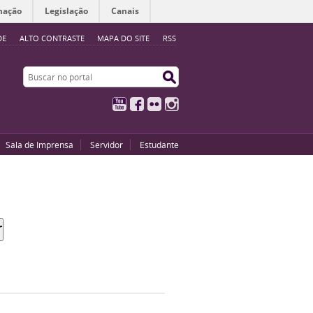
mação
Legislação
Canais
DE
ALTO CONTRASTE
MAPA DO SITE
RSS
Buscar no portal
Buscar no portal
YouTube
Facebook
Flickr
Instagram
Sala de Imprensa
Servidor
Estudante