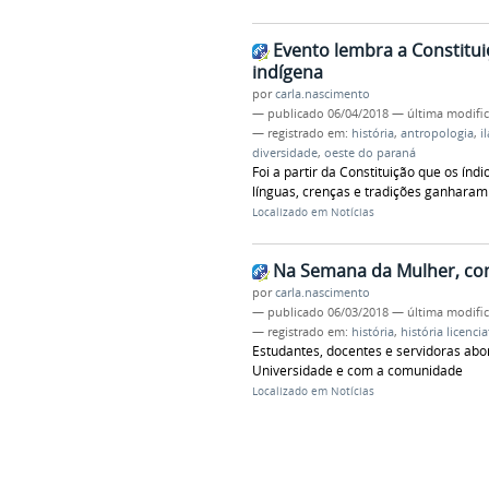
Evento lembra a Constitu
indígena
por
carla.nascimento
—
publicado
06/04/2018
—
última modifi
— registrado em:
história
,
antropologia
,
i
diversidade
,
oeste do paraná
Foi a partir da Constituição que os ín
línguas, crenças e tradições ganharam 
Localizado em
Notícias
Na Semana da Mulher, co
por
carla.nascimento
—
publicado
06/03/2018
—
última modifi
— registrado em:
história
,
história licenci
Estudantes, docentes e servidoras abo
Universidade e com a comunidade
Localizado em
Notícias