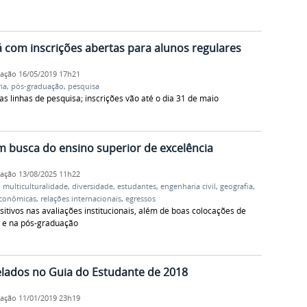
 com inscrições abertas para alunos regulares
cação
16/05/2019 17h21
ia
,
pós-graduação
,
pesquisa
 linhas de pesquisa; inscrições vão até o dia 31 de maio
m busca do ensino superior de excelência
cação
13/08/2025 11h22
,
multiculturalidade
,
diversidade
,
estudantes
,
engenharia civil
,
geografia
,
econômicas
,
relações internacionais
,
egressos
tivos nas avaliações institucionais, além de boas colocações de
 e na pós-graduação
elados no Guia do Estudante de 2018
cação
11/01/2019 23h19