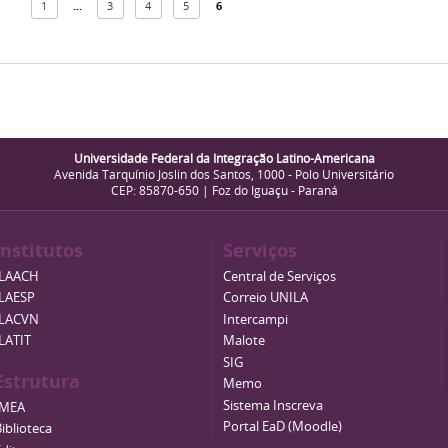
1
...
3
4
5
6
Universidade Federal da Integração Latino-Americana
Avenida Tarquínio Joslin dos Santos, 1000 - Polo Universitário
CEP: 85870-650 | Foz do Iguaçu - Paraná
Institutos
Serviços
ILAACH
Central de Serviços
ILAESP
Correio UNILA
ILACVN
Intercampi
ILATIT
Malote
SIG
Estrutura
Memo
Sistema Inscreva
IMEA
Portal EaD (Moodle)
iblioteca