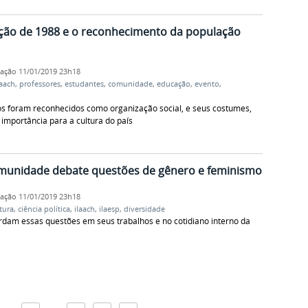
ição de 1988 e o reconhecimento da população
cação
11/01/2019 23h18
laach
,
professores
,
estudantes
,
comunidade
,
educação
,
evento
,
dios foram reconhecidos como organização social, e seus costumes,
importância para a cultura do país
munidade debate questões de gênero e feminismo
cação
11/01/2019 23h18
atura
,
ciência política
,
ilaach
,
ilaesp
,
diversidade
rdam essas questões em seus trabalhos e no cotidiano interno da