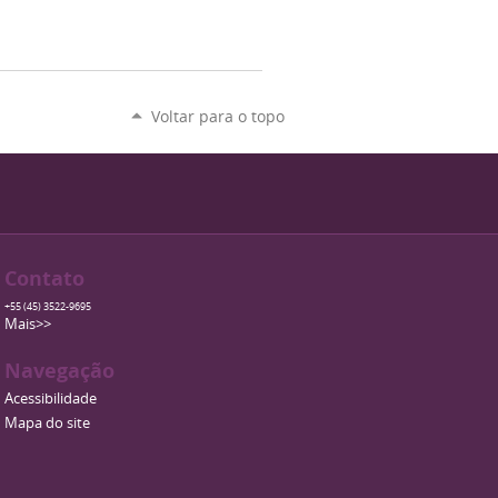
Voltar para o topo
Contato
+55 (45) 3522-9695
Mais>>
Navegação
Acessibilidade
Mapa do site