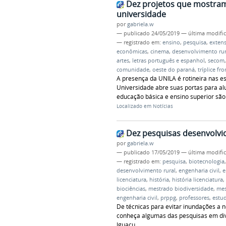
Dez projetos que mostram 
universidade
por
gabriela.w
—
publicado
24/05/2019
—
última modifi
— registrado em:
ensino
,
pesquisa
,
exten
econômicas
,
cinema
,
desenvolvimento rur
artes
,
letras português e espanhol
,
secom
comunidade
,
oeste do paraná
,
tríplice fro
A presença da UNILA é rotineira nas e
Universidade abre suas portas para al
educação básica e ensino superior sã
Localizado em
Notícias
Dez pesquisas desenvolvi
por
gabriela.w
—
publicado
17/05/2019
—
última modifi
— registrado em:
pesquisa
,
biotecnologia
desenvolvimento rural
,
engenharia civil
,
e
licenciatura
,
história
,
história licenciatura
,
biociências
,
mestrado biodiversidade
,
mes
engenharia civil
,
prppg
,
professores
,
estu
De técnicas para evitar inundações a
conheça algumas das pesquisas em div
Iguaçu