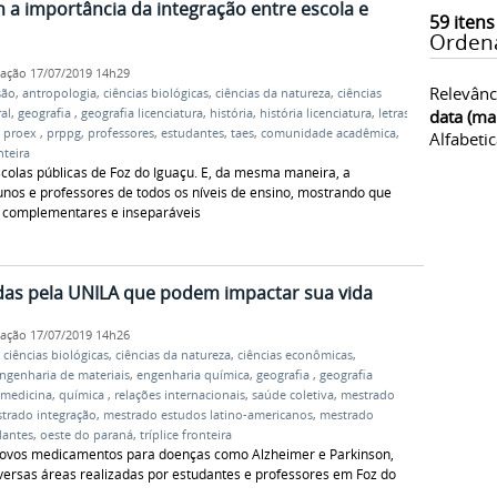
a importância da integração entre escola e
59
itens
Orden
cação
17/07/2019 14h29
Relevânc
são
,
antropologia
,
ciências biológicas
,
ciências da natureza
,
ciências
al
,
geografia
,
geografia licenciatura
,
história
,
história licenciatura
,
letras
data (ma
,
proex
,
prppg
,
professores
,
estudantes
,
taes
,
comunidade acadêmica
,
Alfabeti
nteira
scolas públicas de Foz do Iguaçu. E, da mesma maneira, a
unos e professores de todos os níveis de ensino, mostrando que
o complementares e inseparáveis
das pela UNILA que podem impactar sua vida
cação
17/07/2019 14h26
,
ciências biológicas
,
ciências da natureza
,
ciências econômicas
,
ngenharia de materiais
,
engenharia química
,
geografia
,
geografia
medicina
,
química
,
relações internacionais
,
saúde coletiva
,
mestrado
trado integração
,
mestrado estudos latino-americanos
,
mestrado
dantes
,
oeste do paraná
,
tríplice fronteira
 novos medicamentos para doenças como Alzheimer e Parkinson,
ersas áreas realizadas por estudantes e professores em Foz do