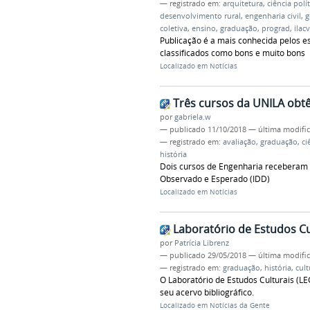
— registrado em:
arquitetura
,
ciência polít
desenvolvimento rural
,
engenharia civil
,
g
coletiva
,
ensino
,
graduação
,
prograd
,
ilac
Publicação é a mais conhecida pelos e
classificados como bons e muito bons
Localizado em
Notícias
Três cursos da UNILA obt
por
gabriela.w
—
publicado
11/10/2018
—
última modifi
— registrado em:
avaliação
,
graduação
,
ci
história
Dois cursos de Engenharia receberam 
Observado e Esperado (IDD)
Localizado em
Notícias
Laboratório de Estudos Cu
por
Patrícia Librenz
—
publicado
29/05/2018
—
última modifi
— registrado em:
graduação
,
história
,
cult
O Laboratório de Estudos Culturais (LE
seu acervo bibliográfico.
Localizado em
Notícias da Gente