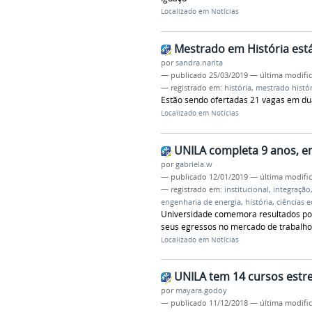
Localizado em
Notícias
Mestrado em História está
por
sandra.narita
—
publicado
25/03/2019
—
última modifi
— registrado em:
história
,
mestrado histór
Estão sendo ofertadas 21 vagas em duas
Localizado em
Notícias
UNILA completa 9 anos, e
por
gabriela.w
—
publicado
12/01/2019
—
última modifi
— registrado em:
institucional
,
integração
engenharia de energia
,
história
,
ciências 
Universidade comemora resultados posi
seus egressos no mercado de trabalho
Localizado em
Notícias
UNILA tem 14 cursos estr
por
mayara.godoy
—
publicado
11/12/2018
—
última modifi