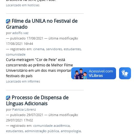
Localizado em
Notícias
Filme da UNILA no Festival de
Gramado
por
adolfo.vaz
—
publicado
17/08/2021
—
última modificação
17/08/2021 16h44
— registrado em:
cinema
,
servidores
,
estudantes
,
comunidade
Curta-metragem "Cor de Pele" está
concorrendo ao prêmio de Melhor Filme
Universitário em um dos mais importantes
festivais do país
Localizado em
Informes
Processo de Dispensa de
Línguas Adicionais
por
Patrícia Librenz
—
publicado
29/07/2021
—
última modificação
29/07/2021 17h02
— registrado em:
comunidade acadêmica
,
estudantes
,
administração pública
,
antropologia
,