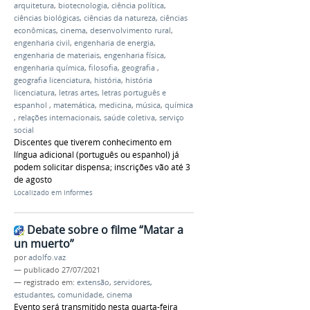
arquitetura
,
biotecnologia
,
ciência política
,
ciências biológicas
,
ciências da natureza
,
ciências
econômicas
,
cinema
,
desenvolvimento rural
,
engenharia civil
,
engenharia de energia
,
engenharia de materiais
,
engenharia física
,
engenharia química
,
filosofia
,
geografia
,
geografia licenciatura
,
história
,
história
licenciatura
,
letras artes
,
letras português e
espanhol
,
matemática
,
medicina
,
música
,
química
,
relações internacionais
,
saúde coletiva
,
serviço
social
Discentes que tiverem conhecimento em
língua adicional (português ou espanhol) já
podem solicitar dispensa; inscrições vão até 3
de agosto
Localizado em
Informes
Debate sobre o filme “Matar a
un muerto”
por
adolfo.vaz
—
publicado
27/07/2021
— registrado em:
extensão
,
servidores
,
estudantes
,
comunidade
,
cinema
Evento será transmitido nesta quarta-feira