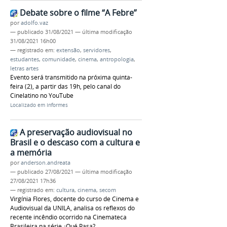
Debate sobre o filme “A Febre”
por
adolfo.vaz
—
publicado
31/08/2021
—
última modificação
31/08/2021 16h00
— registrado em:
extensão
,
servidores
,
estudantes
,
comunidade
,
cinema
,
antropologia
,
letras artes
Evento será transmitido na próxima quinta-
feira (2), a partir das 19h, pelo canal do
Cinelatino no YouTube
Localizado em
Informes
A preservação audiovisual no
Brasil e o descaso com a cultura e
a memória
por
anderson.andreata
—
publicado
27/08/2021
—
última modificação
27/08/2021 17h36
— registrado em:
cultura
,
cinema
,
secom
Virgínia Flores, docente do curso de Cinema e
Audiovisual da UNILA, analisa os reflexos do
recente incêndio ocorrido na Cinemateca
Brasileira na série ¿Qué Pasa?