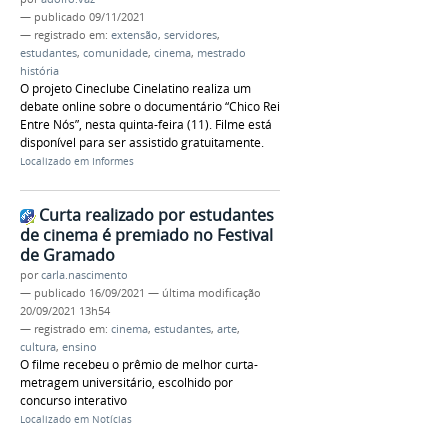
—
publicado
09/11/2021
— registrado em:
extensão
,
servidores
,
estudantes
,
comunidade
,
cinema
,
mestrado
história
O projeto Cineclube Cinelatino realiza um
debate online sobre o documentário “Chico Rei
Entre Nós”, nesta quinta-feira (11). Filme está
disponível para ser assistido gratuitamente.
Localizado em
Informes
Curta realizado por estudantes
de cinema é premiado no Festival
de Gramado
por
carla.nascimento
—
publicado
16/09/2021
—
última modificação
20/09/2021 13h54
— registrado em:
cinema
,
estudantes
,
arte
,
cultura
,
ensino
O filme recebeu o prêmio de melhor curta-
metragem universitário, escolhido por
concurso interativo
Localizado em
Notícias