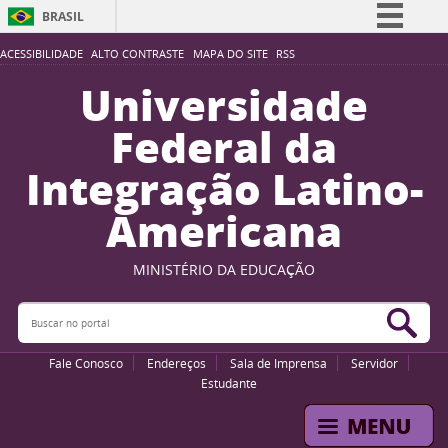
BRASIL
Simplifique!
ACESSIBILIDADE
ALTO CONTRASTE
MAPA DO SITE
RSS
Comunica BR
Universidade
Participe
Federal da
Acesso à informação
Integração Latino-
Legislação
Americana
Canais
MINISTÉRIO DA EDUCAÇÃO
Buscar no portal
Bus
Fale Conosco
Endereços
Sala de Imprensa
Servidor
Estudante