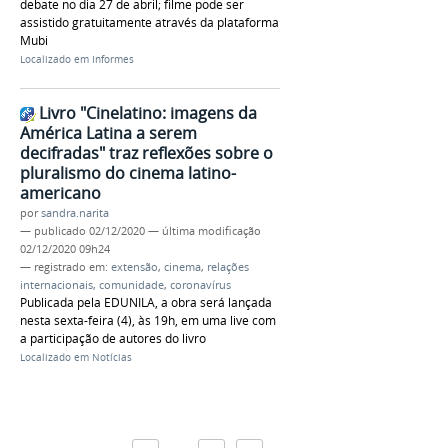
debate no dia 27 de abril; filme pode ser
assistido gratuitamente através da plataforma
Mubi
Localizado em
Informes
Livro "Cinelatino: imagens da
América Latina a serem
decifradas" traz reflexões sobre o
pluralismo do cinema latino-
americano
por
sandra.narita
—
publicado
02/12/2020
—
última modificação
02/12/2020 09h24
— registrado em:
extensão
,
cinema
,
relações
internacionais
,
comunidade
,
coronavírus
Publicada pela EDUNILA, a obra será lançada
nesta sexta-feira (4), às 19h, em uma live com
a participação de autores do livro
Localizado em
Notícias