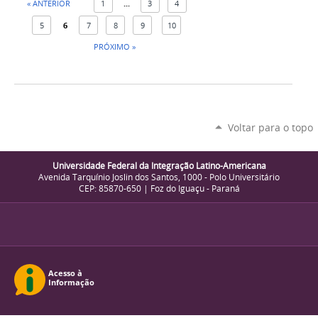
« ANTERIOR
1
...
3
4
5
6
7
8
9
10
PRÓXIMO »
Voltar para o topo
Universidade Federal da Integração Latino-Americana
Avenida Tarquínio Joslin dos Santos, 1000 - Polo Universitário
CEP: 85870-650 | Foz do Iguaçu - Paraná