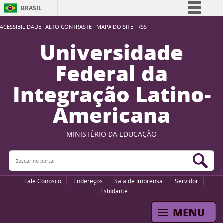
BRASIL
Simplifique!
ACESSIBILIDADE
ALTO CONTRASTE
MAPA DO SITE
RSS
Comunica BR
Universidade
Participe
Federal da
Acesso à informação
Integração Latino-
Legislação
Americana
Canais
MINISTÉRIO DA EDUCAÇÃO
Buscar no portal
Bus
Fale Conosco
Endereços
Sala de Imprensa
Servidor
Estudante