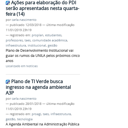
Ações para elaboração do PDI
serão apresentadas nesta quarta-
feira (14)
por
carla.nascimento
—
publicado
12/03/2018
—
última modificação
11/01/2019 23h19
— registrado em:
proplan
,
estudantes
,
professores
,
taes
,
comunidade acadêmica
,
infraestrutura
,
institucional
,
gestão
Plano de Desenvolvimento Institucional vai
guiar os rumos da UNILA pelos próximos cinco
anos
Localizado em
Notícias
Plano de TI Verde busca
ingresso na agenda ambiental
A3P
por
carla.nascimento
—
publicado
28/01/2018
—
última modificação
11/01/2019 23h19
— registrado em:
proagi
,
taes
,
infraestrutura
,
gestão
,
tecnologia
A Agenda Ambiental na Administração Pública