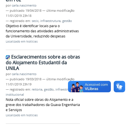
por
carla.nascimento
—
publicado
19/04/2018
—
última modificação
11/01/2019 23h18
— registrado em:
secic
,
infraestrutura
,
gestão
Objetivo é identificar locais para o
funcionamento das atividades administrativas
da Universidade, reduzindo despesas
Localizado em
Notícias
Esclarecimentos sobre as obras
do Alojamento Estudantil da
UNILA
por
carla.nascimento
—
publicado
19/03/2018
—
última modificação
11/01/2019 23h19
— registrado em:
reitoria
,
gestão
,
infraestrutura
,
institucional
Nota oficial sobre obras do Alojamento e a
greve dos trabalhadores da Guava Engenharia
e Serviços
Localizado em
Notícias