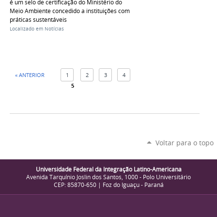
é um selo de certificação do Ministério do
Meio Ambiente concedido a instituições com
práticas sustentáveis
Localizado em
Notícias
« ANTERIOR
1
2
3
4
5
Voltar para o topo
Universidade Federal da Integração Latino-Americana
Avenida Tarquínio Joslin dos Santos, 1000 - Polo Universitário
CEP: 85870-650 | Foz do Iguaçu - Paraná