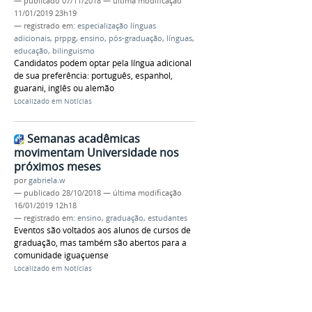
—
publicado
07/11/2018
—
última modificação
11/01/2019 23h19
— registrado em:
especialização línguas
adicionais
,
prppg
,
ensino
,
pós-graduação
,
línguas
,
educação
,
bilinguismo
Candidatos podem optar pela língua adicional
de sua preferência: português, espanhol,
guarani, inglês ou alemão
Localizado em
Notícias
Semanas acadêmicas
movimentam Universidade nos
próximos meses
por
gabriela.w
—
publicado
28/10/2018
—
última modificação
16/01/2019 12h18
— registrado em:
ensino
,
graduação
,
estudantes
Eventos são voltados aos alunos de cursos de
graduação, mas também são abertos para a
comunidade iguaçuense
Localizado em
Notícias