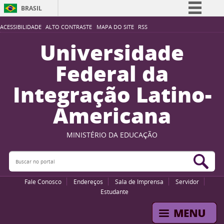
BRASIL
Simplifique!
ACESSIBILIDADE
ALTO CONTRASTE
MAPA DO SITE
RSS
Comunica BR
Universidade
Participe
Federal da
Acesso à informação
Integração Latino-
Legislação
Americana
Canais
MINISTÉRIO DA EDUCAÇÃO
Buscar no portal
Bus
Fale Conosco
Endereços
Sala de Imprensa
Servidor
Estudante