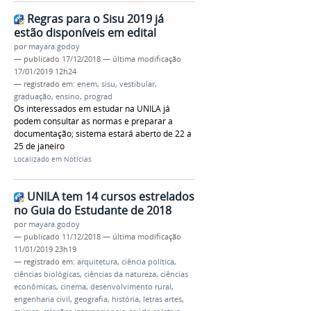
Regras para o Sisu 2019 já
estão disponíveis em edital
por
mayara.godoy
—
publicado
17/12/2018
—
última modificação
17/01/2019 12h24
— registrado em:
enem
,
sisu
,
vestibular
,
graduação
,
ensino
,
prograd
Os interessados em estudar na UNILA já
podem consultar as normas e preparar a
documentação; sistema estará aberto de 22 a
25 de janeiro
Localizado em
Notícias
UNILA tem 14 cursos estrelados
no Guia do Estudante de 2018
por
mayara.godoy
—
publicado
11/12/2018
—
última modificação
11/01/2019 23h19
— registrado em:
arquitetura
,
ciência política
,
ciências biológicas
,
ciências da natureza
,
ciências
econômicas
,
cinema
,
desenvolvimento rural
,
engenharia civil
,
geografia
,
história
,
letras artes
,