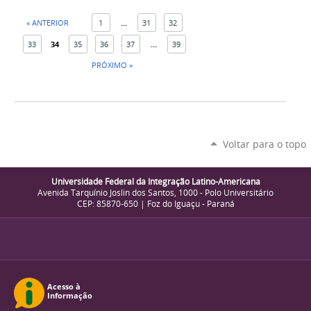
« ANTERIOR
1
...
31
32
33
34
35
36
37
...
39
PRÓXIMO »
Voltar para o topo
Universidade Federal da Integração Latino-Americana
Avenida Tarquínio Joslin dos Santos, 1000 - Polo Universitário
CEP: 85870-650 | Foz do Iguaçu - Paraná