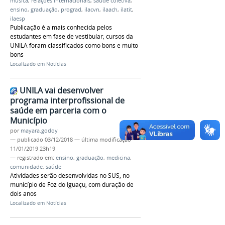
música
,
relações internacionais
,
saúde coletiva
,
ensino
,
graduação
,
prograd
,
ilacvn
,
ilaach
,
ilatit
,
ilaesp
Publicação é a mais conhecida pelos
estudantes em fase de vestibular; cursos da
UNILA foram classificados como bons e muito
bons
Localizado em
Notícias
UNILA vai desenvolver
programa interprofissional de
saúde em parceria com o
Município
por
mayara.godoy
—
publicado
03/12/2018
—
última modificação
11/01/2019 23h19
— registrado em:
ensino
,
graduação
,
medicina
,
comunidade
,
saúde
Atividades serão desenvolvidas no SUS, no
município de Foz do Iguaçu, com duração de
dois anos
Localizado em
Notícias