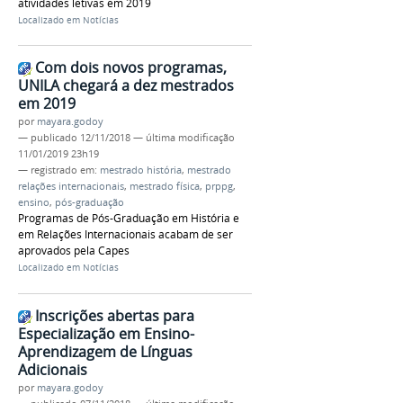
atividades letivas em 2019
Localizado em
Notícias
Com dois novos programas,
UNILA chegará a dez mestrados
em 2019
por
mayara.godoy
—
publicado
12/11/2018
—
última modificação
11/01/2019 23h19
— registrado em:
mestrado história
,
mestrado
relações internacionais
,
mestrado física
,
prppg
,
ensino
,
pós-graduação
Programas de Pós-Graduação em História e
em Relações Internacionais acabam de ser
aprovados pela Capes
Localizado em
Notícias
Inscrições abertas para
Especialização em Ensino-
Aprendizagem de Línguas
Adicionais
por
mayara.godoy