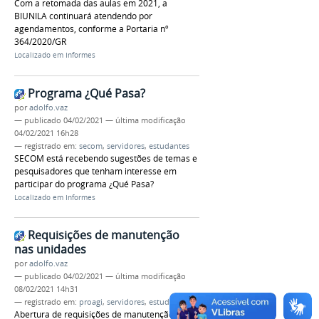
Com a retomada das aulas em 2021, a
BIUNILA continuará atendendo por
agendamentos, conforme a Portaria nº
364/2020/GR
Localizado em
Informes
Programa ¿Qué Pasa?
por
adolfo.vaz
—
publicado
04/02/2021
—
última modificação
04/02/2021 16h28
— registrado em:
secom
,
servidores
,
estudantes
SECOM está recebendo sugestões de temas e
pesquisadores que tenham interesse em
participar do programa ¿Qué Pasa?
Localizado em
Informes
Requisições de manutenção
nas unidades
por
adolfo.vaz
—
publicado
04/02/2021
—
última modificação
08/02/2021 14h31
— registrado em:
proagi
,
servidores
,
estudantes
Abertura de requisições de manutenção para