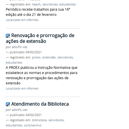
— registrado em:
ilaach
,
servidores
,
estudantes
Periódico recebe trabalhos para sua 16ª
edição até o dia 21 de fevereiro
Localizado em
Informes
Renovação e prorrogação de
ações de extensão
por
adolfo.vaz
—
publicado
04/02/2021
— registrado em:
proex
,
extensão
,
servidores
,
estudantes
A PROEX publicou a Instrução Normativa que
estabelece as normas e procedimentos para
renovação e prorrogação das ações de
extensão
Localizado em
Informes
Atendimento da Biblioteca
por
adolfo.vaz
—
publicado
04/02/2021
— registrado em:
biblioteca
,
servidores
,
estudantes
,
coronavírus