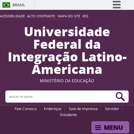
BRASIL
Simplifique!
ACESSIBILIDADE
ALTO CONTRASTE
MAPA DO SITE
RSS
Comunica BR
Universidade
Participe
Federal da
Acesso à informação
Integração Latino-
Legislação
Americana
Canais
MINISTÉRIO DA EDUCAÇÃO
Buscar no portal
Bus
Fale Conosco
Endereços
Sala de Imprensa
Servidor
Estudante