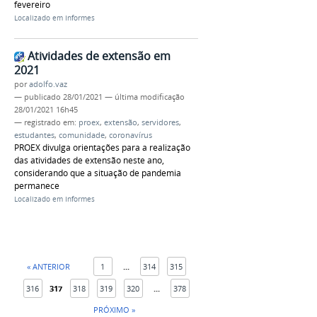
fevereiro
Localizado em
Informes
Atividades de extensão em
2021
por
adolfo.vaz
—
publicado
28/01/2021
—
última modificação
28/01/2021 16h45
— registrado em:
proex
,
extensão
,
servidores
,
estudantes
,
comunidade
,
coronavírus
PROEX divulga orientações para a realização
das atividades de extensão neste ano,
considerando que a situação de pandemia
permanece
Localizado em
Informes
« ANTERIOR
1
...
314
315
316
317
318
319
320
...
378
PRÓXIMO »