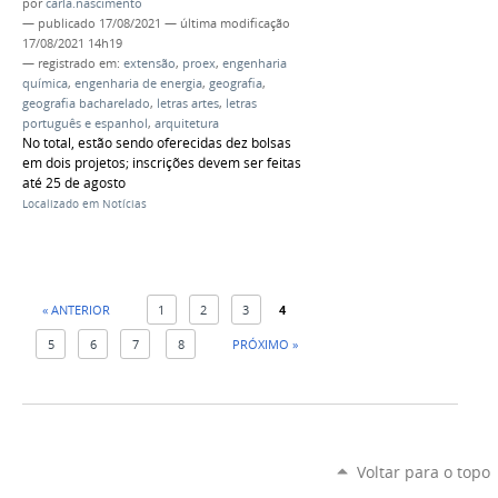
por
carla.nascimento
—
publicado
17/08/2021
—
última modificação
17/08/2021 14h19
— registrado em:
extensão
,
proex
,
engenharia
química
,
engenharia de energia
,
geografia
,
geografia bacharelado
,
letras artes
,
letras
português e espanhol
,
arquitetura
No total, estão sendo oferecidas dez bolsas
em dois projetos; inscrições devem ser feitas
até 25 de agosto
Localizado em
Notícias
« ANTERIOR
1
2
3
4
5
6
7
8
PRÓXIMO »
Voltar para o topo