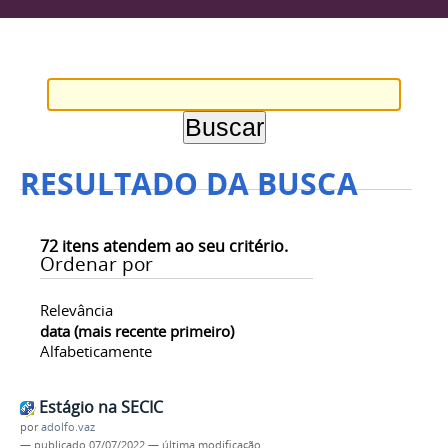
RESULTADO DA BUSCA
72
itens atendem ao seu critério.
Ordenar por
Relevância
data (mais recente primeiro)
Alfabeticamente
Estágio na SECIC
por
adolfo.vaz
—
publicado
07/07/2022
—
última modificação