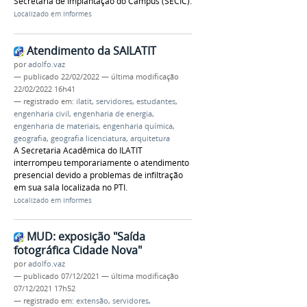
Secretaria de Implantação do Campus (SECIC).
Localizado em
Informes
Atendimento da SAILATIT
por
adolfo.vaz
—
publicado
22/02/2022
—
última modificação
22/02/2022 16h41
— registrado em:
ilatit
,
servidores
,
estudantes
,
engenharia civil
,
engenharia de energia
,
engenharia de materiais
,
engenharia química
,
geografia
,
geografia licenciatura
,
arquitetura
A Secretaria Acadêmica do ILATIT
interrompeu temporariamente o atendimento
presencial devido a problemas de infiltração
em sua sala localizada no PTI.
Localizado em
Informes
MUD: exposição "Saída
fotográfica Cidade Nova"
por
adolfo.vaz
—
publicado
07/12/2021
—
última modificação
07/12/2021 17h52
— registrado em:
extensão
,
servidores
,