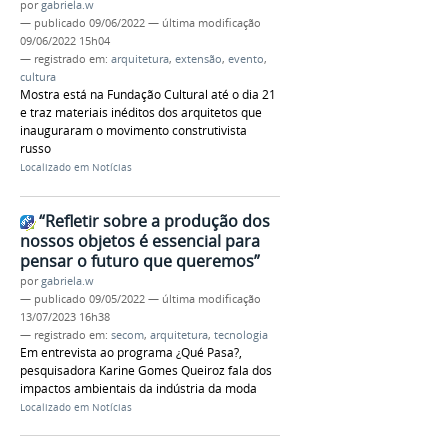
por
gabriela.w
—
publicado
09/06/2022
—
última modificação
09/06/2022 15h04
— registrado em:
arquitetura
,
extensão
,
evento
,
cultura
Mostra está na Fundação Cultural até o dia 21
e traz materiais inéditos dos arquitetos que
inauguraram o movimento construtivista
russo
Localizado em
Notícias
“Refletir sobre a produção dos
nossos objetos é essencial para
pensar o futuro que queremos”
por
gabriela.w
—
publicado
09/05/2022
—
última modificação
13/07/2023 16h38
— registrado em:
secom
,
arquitetura
,
tecnologia
Em entrevista ao programa ¿Qué Pasa?,
pesquisadora Karine Gomes Queiroz fala dos
impactos ambientais da indústria da moda
Localizado em
Notícias