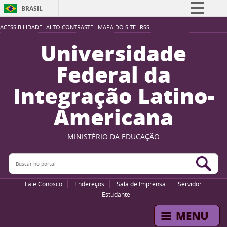
BRASIL
Simplifique!
ACESSIBILIDADE
ALTO CONTRASTE
MAPA DO SITE
RSS
Comunica BR
Universidade
Participe
Federal da
Acesso à informação
Integração Latino-
Legislação
Americana
Canais
MINISTÉRIO DA EDUCAÇÃO
Buscar no portal
Bus
Fale Conosco
Endereços
Sala de Imprensa
Servidor
Estudante