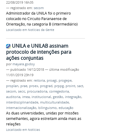
22/08/2019 16h35
— registrado em:
secom
Administrador da UNILA foi o primeiro
colocado no Circuito Paranaense de
Orientação, na categoria B (intermediário)
Localizado em
Notícias da Gente
UNILA e UNILAB assinam
protocolo de intenções para
ações conjuntas
por
mayara.godoy
—
publicado
14/12/2018
—
última modificação
11/01/2019 23h19
— registrado em:
reitoria
,
proagi
,
progepe
,
proplan
,
prae
,
proex
,
prograd
,
prppg
,
proint
,
sact
,
secom
,
secic
,
procuradoria
,
corregedoria
,
auditoria
,
imea
,
institucional
,
gestão
,
integração
,
interdisciplinaridade
,
multiculturalidade
,
internacionalização
,
bilinguismo
,
educação
As duas universidades, unidas por missões
semelhantes, agora estreitam ainda mais as
relações
Localizado em
Notícias