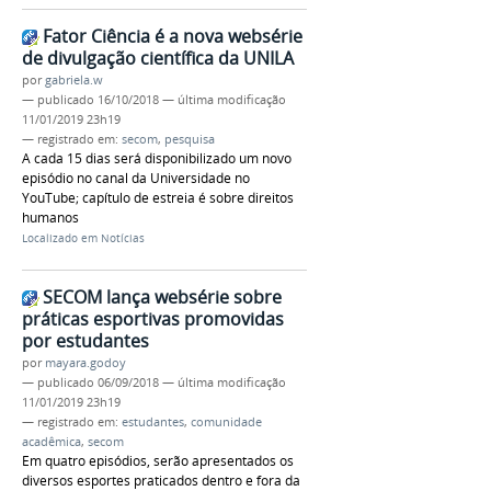
Fator Ciência é a nova websérie
de divulgação científica da UNILA
por
gabriela.w
—
publicado
16/10/2018
—
última modificação
11/01/2019 23h19
— registrado em:
secom
,
pesquisa
A cada 15 dias será disponibilizado um novo
episódio no canal da Universidade no
YouTube; capítulo de estreia é sobre direitos
humanos
Localizado em
Notícias
SECOM lança websérie sobre
práticas esportivas promovidas
por estudantes
por
mayara.godoy
—
publicado
06/09/2018
—
última modificação
11/01/2019 23h19
— registrado em:
estudantes
,
comunidade
acadêmica
,
secom
Em quatro episódios, serão apresentados os
diversos esportes praticados dentro e fora da