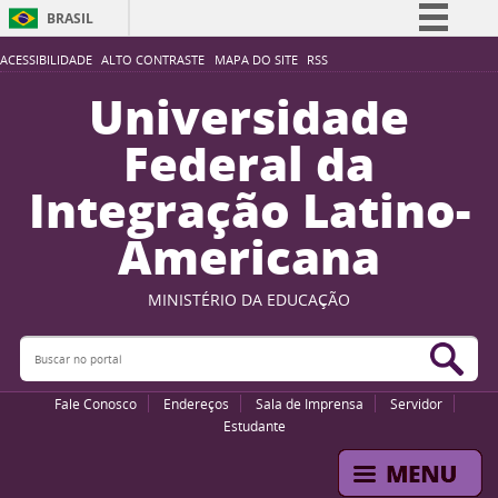
BRASIL
Simplifique!
ACESSIBILIDADE
ALTO CONTRASTE
MAPA DO SITE
RSS
Comunica BR
Universidade
Participe
Federal da
Acesso à informação
Integração Latino-
Legislação
Americana
Canais
MINISTÉRIO DA EDUCAÇÃO
Buscar no portal
Bus
Fale Conosco
Endereços
Sala de Imprensa
Servidor
Estudante