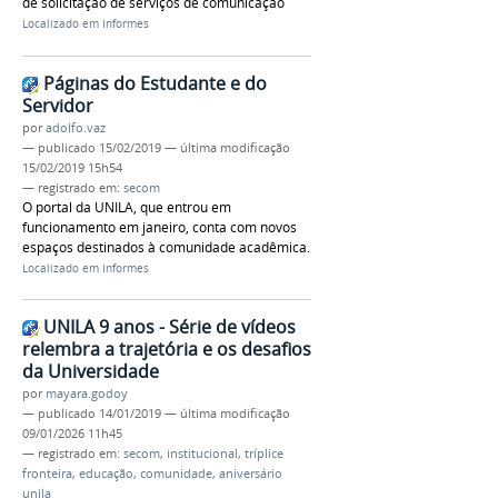
de solicitação de serviços de comunicação
Localizado em
Informes
Páginas do Estudante e do
Servidor
por
adolfo.vaz
—
publicado
15/02/2019
—
última modificação
15/02/2019 15h54
— registrado em:
secom
O portal da UNILA, que entrou em
funcionamento em janeiro, conta com novos
espaços destinados à comunidade acadêmica.
Localizado em
Informes
UNILA 9 anos - Série de vídeos
relembra a trajetória e os desafios
da Universidade
por
mayara.godoy
—
publicado
14/01/2019
—
última modificação
09/01/2026 11h45
— registrado em:
secom
,
institucional
,
tríplice
fronteira
,
educação
,
comunidade
,
aniversário
unila