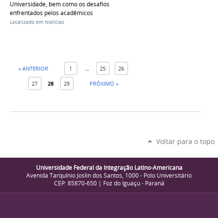
Universidade, bem como os desafios
enfrentados pelos acadêmicos
Localizado em
Notícias
« ANTERIOR
1
...
25
26
27
28
29
PRÓXIMO »
Voltar para o topo
Universidade Federal da Integração Latino-Americana
Avenida Tarquínio Joslin dos Santos, 1000 - Polo Universitário
CEP: 85870-650 | Foz do Iguaçu - Paraná