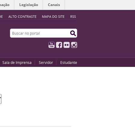
mação
Legislação
Canais
DE
ALTO CONTRASTE
MAPA DO SITE
RSS
Buscar no portal
Buscar no portal
YouTube
Facebook
Flickr
Instagram
Sala de Imprensa
Servidor
Estudante