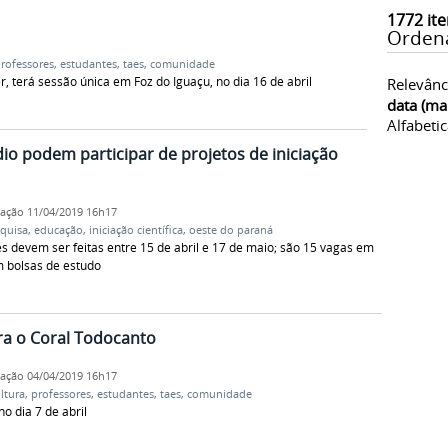
1772
ite
Orden
rofessores
,
estudantes
,
taes
,
comunidade
er, terá sessão única em Foz do Iguaçu, no dia 16 de abril
Relevânc
data (ma
Alfabeti
o podem participar de projetos de iniciação
cação
11/04/2019 16h17
quisa
,
educação
,
iniciação científica
,
oeste do paraná
ões devem ser feitas entre 15 de abril e 17 de maio; são 15 vagas em
m bolsas de estudo
ra o Coral Todocanto
cação
04/04/2019 16h17
ltura
,
professores
,
estudantes
,
taes
,
comunidade
o dia 7 de abril