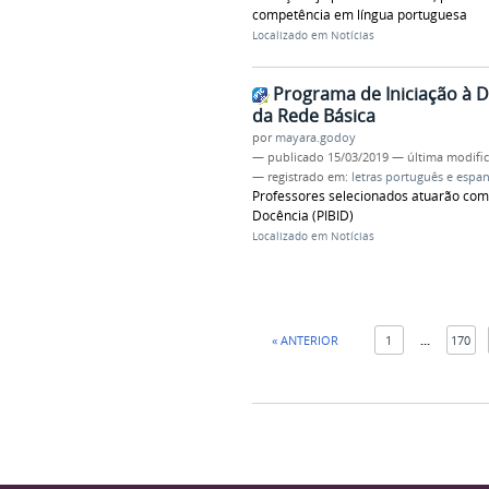
competência em língua portuguesa
Localizado em
Notícias
Programa de Iniciação à D
da Rede Básica
por
mayara.godoy
—
publicado
15/03/2019
—
última modifi
— registrado em:
letras português e espa
Professores selecionados atuarão com
Docência (PIBID)
Localizado em
Notícias
« ANTERIOR
1
...
170