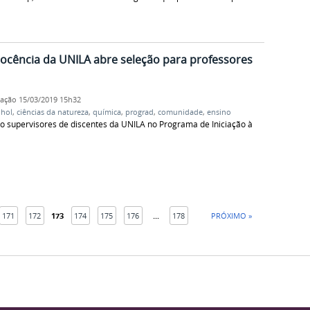
ocência da UNILA abre seleção para professores
cação
15/03/2019 15h32
nhol
,
ciências da natureza
,
química
,
prograd
,
comunidade
,
ensino
o supervisores de discentes da UNILA no Programa de Iniciação à
171
172
173
174
175
176
...
178
PRÓXIMO »