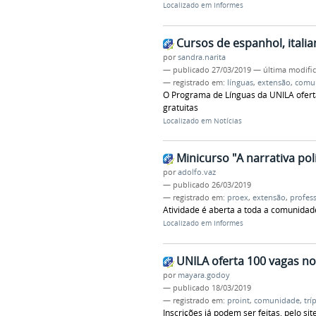
Localizado em
Informes
Cursos de espanhol, itali
por
sandra.narita
—
publicado
27/03/2019
—
última modifi
— registrado em:
línguas
,
extensão
,
comu
O Programa de Línguas da UNILA oferta
gratuitas
Localizado em
Notícias
Minicurso "A narrativa pol
por
adolfo.vaz
—
publicado
26/03/2019
— registrado em:
proex
,
extensão
,
profes
Atividade é aberta a toda a comunidade
Localizado em
Informes
UNILA oferta 100 vagas n
por
mayara.godoy
—
publicado
18/03/2019
— registrado em:
proint
,
comunidade
,
trí
Inscrições já podem ser feitas, pelo s