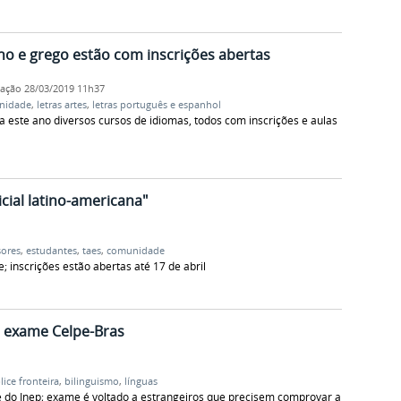
ano e grego estão com inscrições abertas
cação
28/03/2019 11h37
nidade
,
letras artes
,
letras português e espanhol
 este ano diversos cursos de idiomas, todos com inscrições e aulas
icial latino-americana"
sores
,
estudantes
,
taes
,
comunidade
; inscrições estão abertas até 17 de abril
o exame Celpe-Bras
plice fronteira
,
bilinguismo
,
línguas
ite do Inep; exame é voltado a estrangeiros que precisem comprovar a