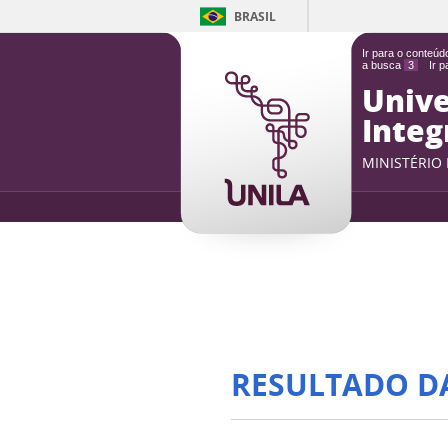
BRASIL
Ir para o conteú
a busca
3
Ir 
Unive
Integ
MINISTÉRIO
RESULTADO D