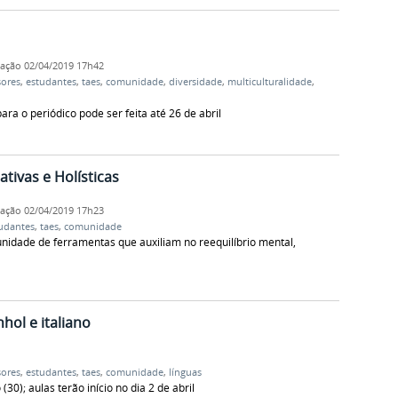
cação
02/04/2019 17h42
sores
,
estudantes
,
taes
,
comunidade
,
diversidade
,
multiculturalidade
,
a o periódico pode ser feita até 26 de abril
tivas e Holísticas
cação
02/04/2019 17h23
udantes
,
taes
,
comunidade
nidade de ferramentas que auxiliam no reequilíbrio mental,
hol e italiano
sores
,
estudantes
,
taes
,
comunidade
,
línguas
30); aulas terão início no dia 2 de abril