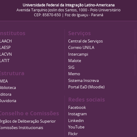
Universidade Federal da Integração Latino-Americana
Avenida Tarquínio Joslin dos Santos, 1000 - Polo Universitário
CEP: 85870-650 | Foz do Iguaçu - Paraná
Institutos
Serviços
ILAACH
Central de Serviços
ILAESP
Correio UNILA
ILACVN
Intercampi
ILATIT
Malote
SIG
Estrutura
Memo
Sistema Inscreva
IMEA
Portal EaD (Moodle)
iblioteca
Editora
Redes sociais
Ouvidoria
Facebook
Conselho e Comissões
Instagram
Linkedin
Órgãos de Deliberação Superior
YouTube
Comissões Institucionais
Flickr