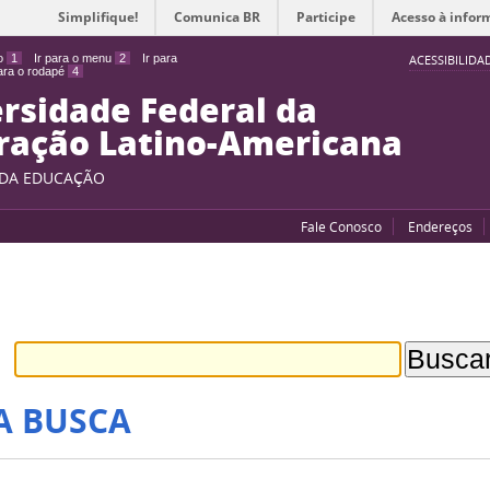
Simplifique!
Comunica BR
Participe
Acesso à infor
do
1
Ir para o menu
2
Ir para
ACESSIBILIDA
para o rodapé
4
rsidade Federal da
ração Latino-Americana
 DA EDUCAÇÃO
Fale Conosco
Endereços
A BUSCA