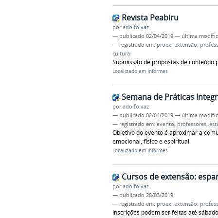
Revista Peabiru
por
adolfo.vaz
—
publicado
02/04/2019
—
última modifi
— registrado em:
proex
,
extensão
,
profes
cultura
Submissão de propostas de conteúdo par
Localizado em
Informes
Semana de Práticas Integra
por
adolfo.vaz
—
publicado
02/04/2019
—
última modifi
— registrado em:
evento
,
professores
,
est
Objetivo do evento é aproximar a comu
emocional, físico e espiritual
Localizado em
Informes
Cursos de extensão: espan
por
adolfo.vaz
—
publicado
28/03/2019
— registrado em:
proex
,
extensão
,
profes
Inscrições podem ser feitas até sábado (