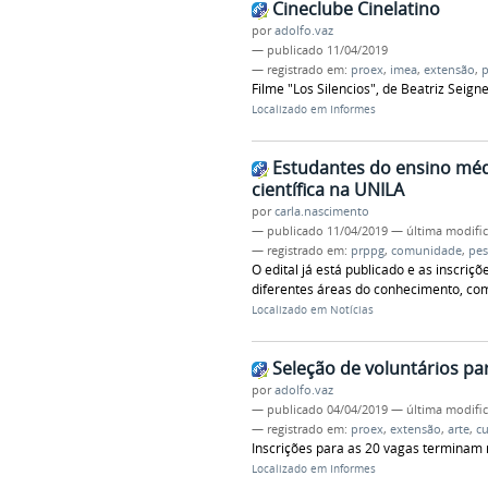
Cineclube Cinelatino
por
adolfo.vaz
—
publicado
11/04/2019
— registrado em:
proex
,
imea
,
extensão
,
p
Filme "Los Silencios", de Beatriz Seign
Localizado em
Informes
Estudantes do ensino médi
científica na UNILA
por
carla.nascimento
—
publicado
11/04/2019
—
última modifi
— registrado em:
prppg
,
comunidade
,
pes
O edital já está publicado e as inscriç
diferentes áreas do conhecimento, co
Localizado em
Notícias
Seleção de voluntários pa
por
adolfo.vaz
—
publicado
04/04/2019
—
última modifi
— registrado em:
proex
,
extensão
,
arte
,
cu
Inscrições para as 20 vagas terminam n
Localizado em
Informes