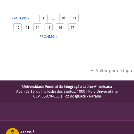
« ANTERIOR
1
...
10
11
12
13
14
15
16
17
PRÓXIMO »
Voltar para o topo
Universidade Federal da Integração Latino-Americana
Avenida Tarquínio Joslin dos Santos, 1000 - Polo Universitário
CEP: 85870-650 | Foz do Iguaçu - Paraná