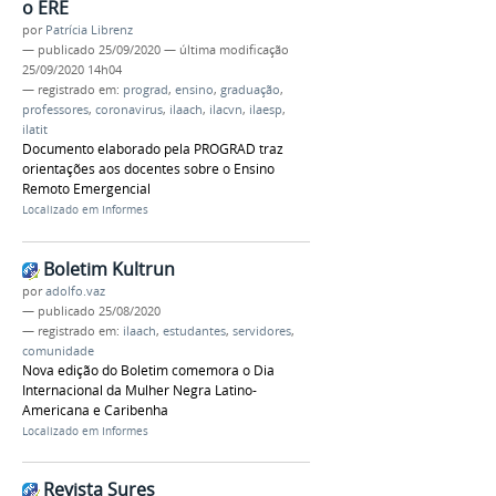
o ERE
por
Patrícia Librenz
—
publicado
25/09/2020
—
última modificação
25/09/2020 14h04
— registrado em:
prograd
,
ensino
,
graduação
,
professores
,
coronavirus
,
ilaach
,
ilacvn
,
ilaesp
,
ilatit
Documento elaborado pela PROGRAD traz
orientações aos docentes sobre o Ensino
Remoto Emergencial
Localizado em
Informes
Boletim Kultrun
por
adolfo.vaz
—
publicado
25/08/2020
— registrado em:
ilaach
,
estudantes
,
servidores
,
comunidade
Nova edição do Boletim comemora o Dia
Internacional da Mulher Negra Latino-
Americana e Caribenha
Localizado em
Informes
Revista Sures