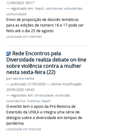
12/06/2020 16h17
— registrado em:
ilaach
,
servidores
,
estudantes
,
comunidade
Envio de proposição de dossiês temáticos
para as edições de número 16 e 17 pode ser
feito até o dia 25 de agosto
Localizado em
Informes
Rede Encontros pela
Diversidade realiza debate on-line
sobre violência contra a mulher
nesta sexta-feira (22)
por
sandra.narita
—
publicado
21/05/2020
—
última modificação
25/05/2020 14h43
— registrado em:
diversidade
,
extensão
,
coronavírus
,
história
,
ilaach
O evento tem o apoio da Pró-Reitoria de
Extensão da UNILA e integra uma série de
diálogos sobre a diversidade em tempos de
pandemia
Localizado em
Notícias