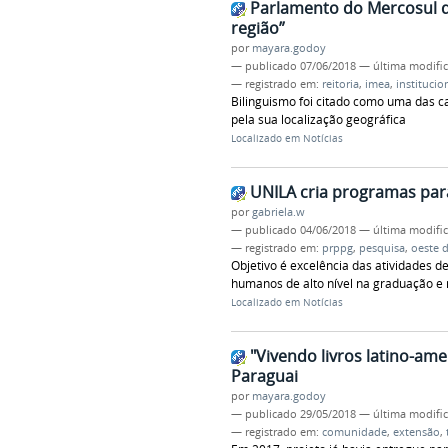
Parlamento do Mercosul d
região”
por
mayara.godoy
—
publicado
07/06/2018
—
última modifi
— registrado em:
reitoria
,
imea
,
institucio
Bilinguismo foi citado como uma das c
pela sua localização geográfica
Localizado em
Notícias
UNILA cria programas par
por
gabriela.w
—
publicado
04/06/2018
—
última modifi
— registrado em:
prppg
,
pesquisa
,
oeste 
Objetivo é excelência das atividades 
humanos de alto nível na graduação e
Localizado em
Notícias
"Vivendo livros latino-ame
Paraguai
por
mayara.godoy
—
publicado
29/05/2018
—
última modifi
— registrado em:
comunidade
,
extensão
,