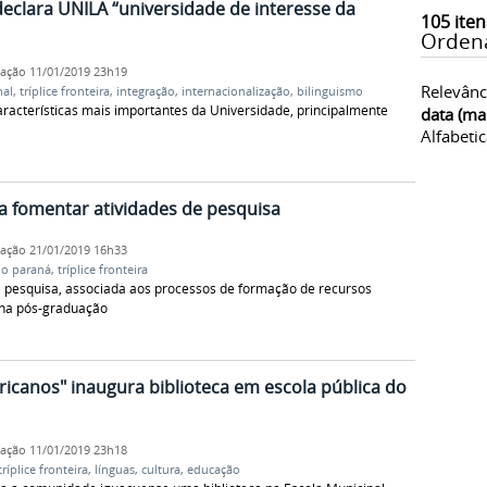
eclara UNILA “universidade de interesse da
105
iten
Orden
cação
11/01/2019 23h19
Relevânc
nal
,
tríplice fronteira
,
integração
,
internacionalização
,
bilinguismo
aracterísticas mais importantes da Universidade, principalmente
data (ma
Alfabeti
a fomentar atividades de pesquisa
cação
21/01/2019 16h33
do paraná
,
tríplice fronteira
de pesquisa, associada aos processos de formação de recursos
 na pós-graduação
ricanos" inaugura biblioteca em escola pública do
cação
11/01/2019 23h18
tríplice fronteira
,
línguas
,
cultura
,
educação