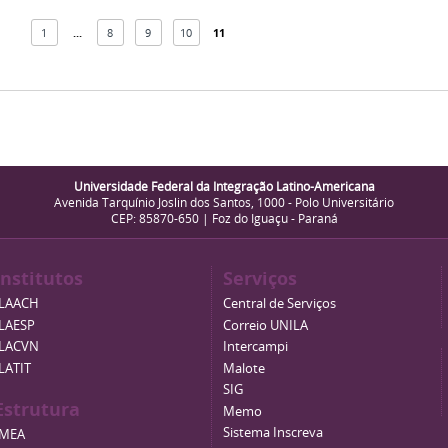
1
...
8
9
10
11
Universidade Federal da Integração Latino-Americana
Avenida Tarquínio Joslin dos Santos, 1000 - Polo Universitário
CEP: 85870-650 | Foz do Iguaçu - Paraná
Institutos
Serviços
ILAACH
Central de Serviços
ILAESP
Correio UNILA
ILACVN
Intercampi
ILATIT
Malote
SIG
Estrutura
Memo
Sistema Inscreva
IMEA