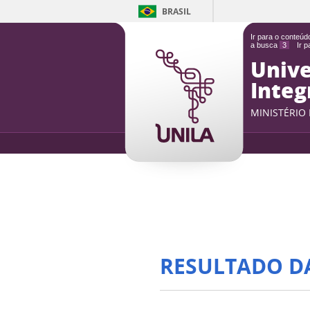
BRASIL
Ir para o conteú
a busca
3
Ir 
Unive
Integ
MINISTÉRIO
RESULTADO D