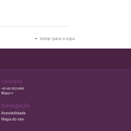
Voltar para o topo
Contato
+55 (45) 3522-9695
Mais>>
Navegação
Acessibilidade
Mapa do site