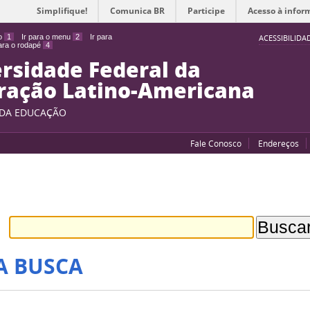
Simplifique!
Comunica BR
Participe
Acesso à infor
do
1
Ir para o menu
2
Ir para
ACESSIBILIDA
para o rodapé
4
rsidade Federal da
ração Latino-Americana
 DA EDUCAÇÃO
Fale Conosco
Endereços
A BUSCA