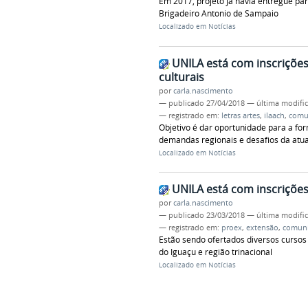
Em 2017, projeto já havia entregue pa
Brigadeiro Antonio de Sampaio
Localizado em
Notícias
UNILA está com inscriçõe
culturais
por
carla.nascimento
—
publicado
27/04/2018
—
última modifi
— registrado em:
letras artes
,
ilaach
,
comu
Objetivo é dar oportunidade para a for
demandas regionais e desafios da atu
Localizado em
Notícias
UNILA está com inscrições 
por
carla.nascimento
—
publicado
23/03/2018
—
última modifi
— registrado em:
proex
,
extensão
,
comun
Estão sendo ofertados diversos cursos
do Iguaçu e região trinacional
Localizado em
Notícias