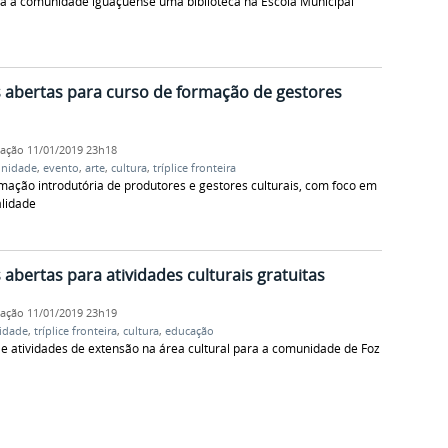
ra a comunidade iguaçuense uma biblioteca na Escola Municipal
s abertas para curso de formação de gestores
cação
11/01/2019 23h18
nidade
,
evento
,
arte
,
cultura
,
tríplice fronteira
mação introdutória de produtores e gestores culturais, com foco em
alidade
abertas para atividades culturais gratuitas
cação
11/01/2019 23h19
idade
,
tríplice fronteira
,
cultura
,
educação
 e atividades de extensão na área cultural para a comunidade de Foz