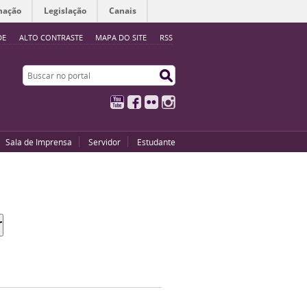
mação
Legislação
Canais
DE
ALTO CONTRASTE
MAPA DO SITE
RSS
Buscar no portal
Buscar no portal
YouTube
Facebook
Flickr
Instagram
Sala de Imprensa
Servidor
Estudante