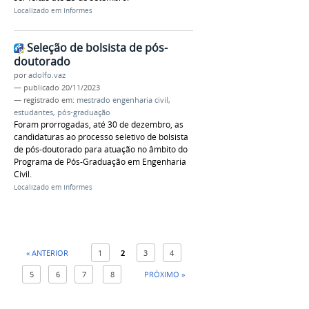
Localizado em
Informes
Seleção de bolsista de pós-
doutorado
por
adolfo.vaz
—
publicado
20/11/2023
— registrado em:
mestrado engenharia civil
,
estudantes
,
pós-graduação
Foram prorrogadas, até 30 de dezembro, as
candidaturas ao processo seletivo de bolsista
de pós-doutorado para atuação no âmbito do
Programa de Pós-Graduação em Engenharia
Civil.
Localizado em
Informes
« ANTERIOR
1
2
3
4
5
6
7
8
PRÓXIMO »