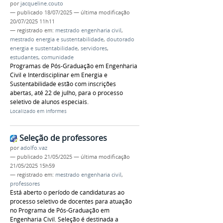
por
jacqueline.couto
—
publicado
18/07/2025
—
última modificação
20/07/2025 11h11
— registrado em:
mestrado engenharia civil
,
mestrado energia e sustentabilidade
,
doutorado
energia e sustentabilidade
,
servidores
,
estudantes
,
comunidade
Programas de Pós-Graduação em Engenharia
Civil e Interdisciplinar em Energia e
Sustentabilidade estão com inscrições
abertas, até 22 de julho, para o processo
seletivo de alunos especiais.
Localizado em
Informes
Seleção de professores
por
adolfo.vaz
—
publicado
21/05/2025
—
última modificação
21/05/2025 15h59
— registrado em:
mestrado engenharia civil
,
professores
Está aberto o período de candidaturas ao
processo seletivo de docentes para atuação
no Programa de Pós-Graduação em
Engenharia Civil. Seleção é destinada a