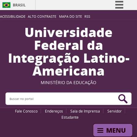
BRASIL
Simplifique!
ACESSIBILIDADE
ALTO CONTRASTE
MAPA DO SITE
RSS
Comunica BR
Universidade
Participe
Federal da
Acesso à informação
Integração Latino-
Legislação
Americana
Canais
MINISTÉRIO DA EDUCAÇÃO
Buscar no portal
Bus
Fale Conosco
Endereços
Sala de Imprensa
Servidor
Estudante