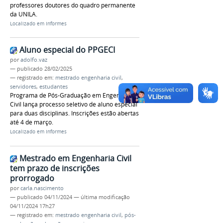
professores doutores do quadro permanente
da UNILA.
Localizado em
Informes
Aluno especial do PPGECI
por
adolfo.vaz
—
publicado
28/02/2025
— registrado em:
mestrado engenharia civil
,
servidores
,
estudantes
Programa de Pós-Graduação em Engenharia
Civil lança processo seletivo de aluno especial
para duas disciplinas. Inscrições estão abertas
até 4 de março.
Localizado em
Informes
Mestrado em Engenharia Civil
tem prazo de inscrições
prorrogado
por
carla.nascimento
—
publicado
04/11/2024
—
última modificação
04/11/2024 17h27
— registrado em:
mestrado engenharia civil
,
pós-