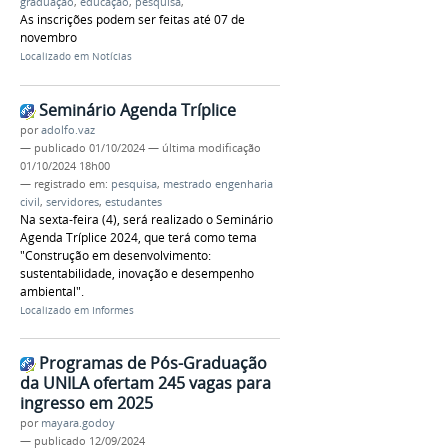
graduação
,
educação
,
pesquisa
,
As inscrições podem ser feitas até 07 de
novembro
Localizado em
Notícias
Seminário Agenda Tríplice
por
adolfo.vaz
—
publicado
01/10/2024
—
última modificação
01/10/2024 18h00
— registrado em:
pesquisa
,
mestrado engenharia
civil
,
servidores
,
estudantes
Na sexta-feira (4), será realizado o Seminário
Agenda Tríplice 2024, que terá como tema
"Construção em desenvolvimento:
sustentabilidade, inovação e desempenho
ambiental".
Localizado em
Informes
Programas de Pós-Graduação
da UNILA ofertam 245 vagas para
ingresso em 2025
por
mayara.godoy
—
publicado
12/09/2024