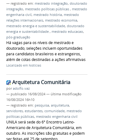
— registrado em:
mestrado integração
,
doutorado
integração
,
mestrado políticas públicas
,
mestrado
engenharia civil
,
mestrado história
,
mestrado
relações internacionais
,
mestrado economia
,
mestrado energia e sustentabilidade
,
doutorado
energia e sustentabilidade
,
mestrado educacao
,
pós-graduação
Há vagas para os níveis de mestrado e
doutorado; seleções incluem oportunidades
para candidatos brasileiros e estrangeiros,
além de cotas destinadas a ações afirmativas
Localizado em
Notícias
Arquitetura Comunitária
por
adolfo.vaz
—
publicado
16/08/2024
—
última modificação
16/08/2024 16h10
— registrado em:
pesquisa
,
arquitetura
,
servidores
,
estudantes
,
comunidade
,
mestrado
políticas públicas
,
mestrado engenharia civil
UNILA será sede do 6º Encontro Latino-
Americano de Arquitetura Comunitária, em
outubro. As inscrições são gratuitas e podem
ser feitas até 25 de setembro.