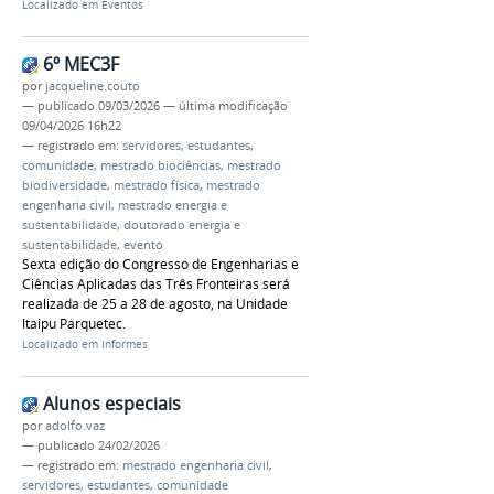
Localizado em
Eventos
6º MEC3F
por
jacqueline.couto
—
publicado
09/03/2026
—
última modificação
09/04/2026 16h22
— registrado em:
servidores
,
estudantes
,
comunidade
,
mestrado biociências
,
mestrado
biodiversidade
,
mestrado física
,
mestrado
engenharia civil
,
mestrado energia e
sustentabilidade
,
doutorado energia e
sustentabilidade
,
evento
Sexta edição do Congresso de Engenharias e
Ciências Aplicadas das Três Fronteiras será
realizada de 25 a 28 de agosto, na Unidade
Itaipu Parquetec.
Localizado em
Informes
Alunos especiais
por
adolfo.vaz
—
publicado
24/02/2026
— registrado em:
mestrado engenharia civil
,
servidores
,
estudantes
,
comunidade