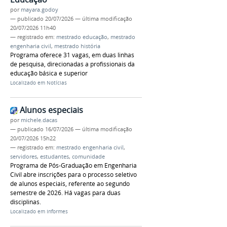
por
mayara.godoy
—
publicado
20/07/2026
—
última modificação
20/07/2026 11h40
— registrado em:
mestrado educação
,
mestrado
engenharia civil
,
mestrado história
Programa oferece 31 vagas, em duas linhas
de pesquisa, direcionadas a profissionais da
educação básica e superior
Localizado em
Notícias
Alunos especiais
por
michele.dacas
—
publicado
16/07/2026
—
última modificação
20/07/2026 15h22
— registrado em:
mestrado engenharia civil
,
servidores
,
estudantes
,
comunidade
Programa de Pós-Graduação em Engenharia
Civil abre inscrições para o processo seletivo
de alunos especiais, referente ao segundo
semestre de 2026. Há vagas para duas
disciplinas.
Localizado em
Informes