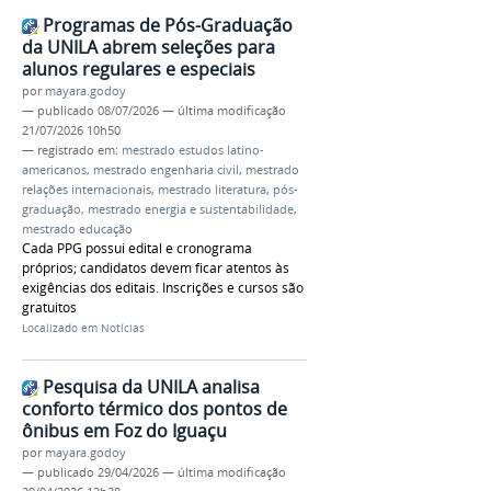
Programas de Pós-Graduação
da UNILA abrem seleções para
alunos regulares e especiais
por
mayara.godoy
—
publicado
08/07/2026
—
última modificação
21/07/2026 10h50
— registrado em:
mestrado estudos latino-
americanos
,
mestrado engenharia civil
,
mestrado
relações internacionais
,
mestrado literatura
,
pós-
graduação
,
mestrado energia e sustentabilidade
,
mestrado educação
Cada PPG possui edital e cronograma
próprios; candidatos devem ficar atentos às
exigências dos editais. Inscrições e cursos são
gratuitos
Localizado em
Notícias
Pesquisa da UNILA analisa
conforto térmico dos pontos de
ônibus em Foz do Iguaçu
por
mayara.godoy
—
publicado
29/04/2026
—
última modificação