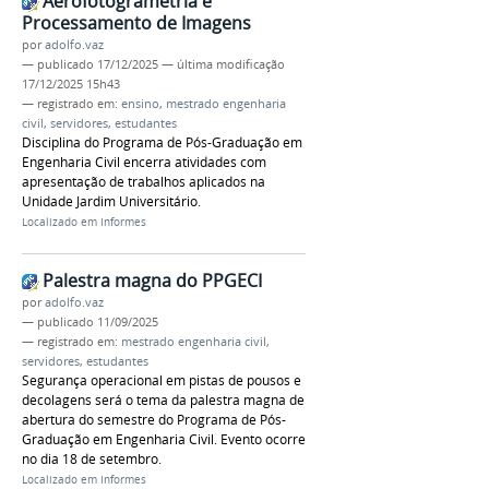
Aerofotogrametria e
Processamento de Imagens
por
adolfo.vaz
—
publicado
17/12/2025
—
última modificação
17/12/2025 15h43
— registrado em:
ensino
,
mestrado engenharia
civil
,
servidores
,
estudantes
Disciplina do Programa de Pós-Graduação em
Engenharia Civil encerra atividades com
apresentação de trabalhos aplicados na
Unidade Jardim Universitário.
Localizado em
Informes
Palestra magna do PPGECI
por
adolfo.vaz
—
publicado
11/09/2025
— registrado em:
mestrado engenharia civil
,
servidores
,
estudantes
Segurança operacional em pistas de pousos e
decolagens será o tema da palestra magna de
abertura do semestre do Programa de Pós-
Graduação em Engenharia Civil. Evento ocorre
no dia 18 de setembro.
Localizado em
Informes