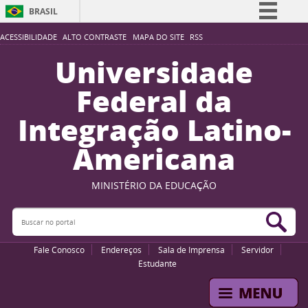
BRASIL
Simplifique!
ACESSIBILIDADE
ALTO CONTRASTE
MAPA DO SITE
RSS
Comunica BR
Universidade
Participe
Federal da
Acesso à informação
Integração Latino-
Legislação
Americana
Canais
MINISTÉRIO DA EDUCAÇÃO
Buscar no portal
Bus
Fale Conosco
Endereços
Sala de Imprensa
Servidor
Estudante