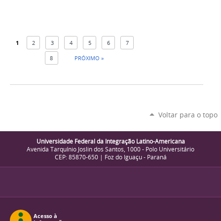
1
2
3
4
5
6
7
8
PRÓXIMO »
Voltar para o topo
Universidade Federal da Integração Latino-Americana
Avenida Tarquínio Joslin dos Santos, 1000 - Polo Universitário
CEP: 85870-650 | Foz do Iguaçu - Paraná