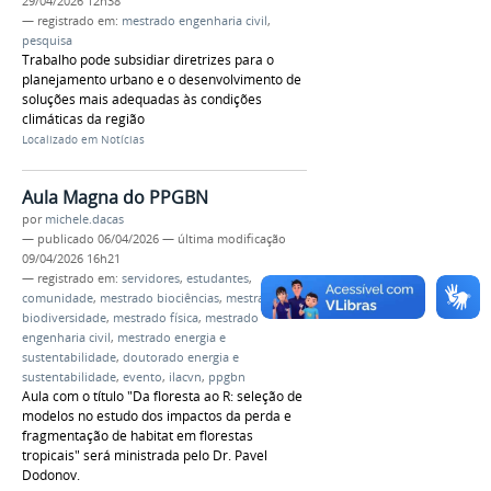
29/04/2026 12h38
— registrado em:
mestrado engenharia civil
,
pesquisa
Trabalho pode subsidiar diretrizes para o
planejamento urbano e o desenvolvimento de
soluções mais adequadas às condições
climáticas da região
Localizado em
Notícias
Aula Magna do PPGBN
por
michele.dacas
—
publicado
06/04/2026
—
última modificação
09/04/2026 16h21
— registrado em:
servidores
,
estudantes
,
comunidade
,
mestrado biociências
,
mestrado
biodiversidade
,
mestrado física
,
mestrado
engenharia civil
,
mestrado energia e
sustentabilidade
,
doutorado energia e
sustentabilidade
,
evento
,
ilacvn
,
ppgbn
Aula com o título "Da floresta ao R: seleção de
modelos no estudo dos impactos da perda e
fragmentação de habitat em florestas
tropicais" será ministrada pelo Dr. Pavel
Dodonov.