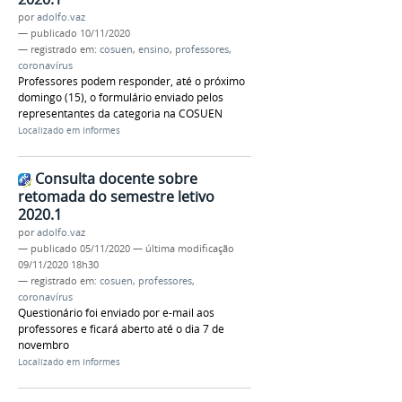
por
adolfo.vaz
—
publicado
10/11/2020
— registrado em:
cosuen
,
ensino
,
professores
,
coronavírus
Professores podem responder, até o próximo
domingo (15), o formulário enviado pelos
representantes da categoria na COSUEN
Localizado em
Informes
Consulta docente sobre
retomada do semestre letivo
2020.1
por
adolfo.vaz
—
publicado
05/11/2020
—
última modificação
09/11/2020 18h30
— registrado em:
cosuen
,
professores
,
coronavírus
Questionário foi enviado por e-mail aos
professores e ficará aberto até o dia 7 de
novembro
Localizado em
Informes