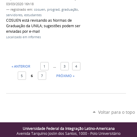
03/03/2020 16h18
— registrado em:
cosuen
,
prograd
,
graduação
,
servidores
,
estudantes
COSUEN está revisando as Normas de
Graduação da UNILA; sugestões podem ser
enviadas por e-mail
Localizado em
Informes
« ANTERIOR
1
...
3
4
5
6
7
PRÓXIMO »
Voltar para o topo
Universidade Federal da Integração Latino-Americana
Avenida Tarquínio Joslin dos Santos, 1000 - Polo Universitário