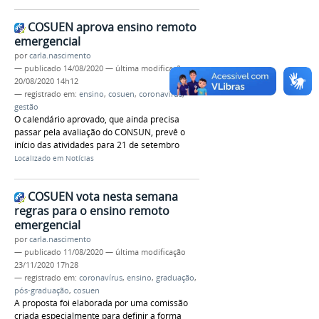
COSUEN aprova ensino remoto
emergencial
por
carla.nascimento
—
publicado
14/08/2020
—
última modificação
20/08/2020 14h12
— registrado em:
ensino
,
cosuen
,
coronavírus
,
gestão
O calendário aprovado, que ainda precisa
passar pela avaliação do CONSUN, prevê o
início das atividades para 21 de setembro
Localizado em
Notícias
COSUEN vota nesta semana
regras para o ensino remoto
emergencial
por
carla.nascimento
—
publicado
11/08/2020
—
última modificação
23/11/2020 17h28
— registrado em:
coronavírus
,
ensino
,
graduação
,
pós-graduação
,
cosuen
A proposta foi elaborada por uma comissão
criada especialmente para definir a forma