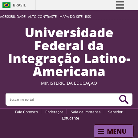
BRASIL
Simplifique!
ACESSIBILIDADE
ALTO CONTRASTE
MAPA DO SITE
RSS
Comunica BR
Universidade
Participe
Federal da
Acesso à informação
Integração Latino-
Legislação
Americana
Canais
MINISTÉRIO DA EDUCAÇÃO
Buscar no portal
Bus
Fale Conosco
Endereços
Sala de Imprensa
Servidor
Estudante