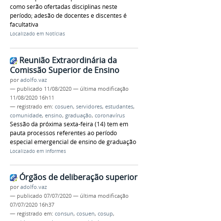
como serão ofertadas disciplinas neste
período; adesão de docentes e discentes é
facultativa
Localizado em
Notícias
Reunião Extraordinária da
Comissão Superior de Ensino
por
adolfo.vaz
—
publicado
11/08/2020
—
última modificação
11/08/2020 16h11
— registrado em:
cosuen
,
servidores
,
estudantes
,
comunidade
,
ensino
,
graduação
,
coronavírus
Sessão da próxima sexta-feira (14) tem em
pauta processos referentes ao período
especial emergencial de ensino de graduação
Localizado em
Informes
Órgãos de deliberação superior
por
adolfo.vaz
—
publicado
07/07/2020
—
última modificação
07/07/2020 16h37
— registrado em:
consun
,
cosuen
,
cosup
,