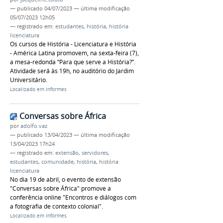
—
publicado
04/07/2023
—
última modificação
05/07/2023 12h05
— registrado em:
estudantes
,
história
,
história
licenciatura
Os cursos de História - Licenciatura e História
- América Latina promovem, na sexta-feira (7),
a mesa-redonda “Para que serve a História?”.
Atividade será às 19h, no auditório do Jardim
Universitário.
Localizado em
Informes
Conversas sobre África
por
adolfo.vaz
—
publicado
13/04/2023
—
última modificação
13/04/2023 17h24
— registrado em:
extensão
,
servidores
,
estudantes
,
comunidade
,
história
,
história
licenciatura
No dia 19 de abril, o evento de extensão
"Conversas sobre África" promove a
conferência online "Encontros e diálogos com
a fotografia de contexto colonial".
Localizado em
Informes