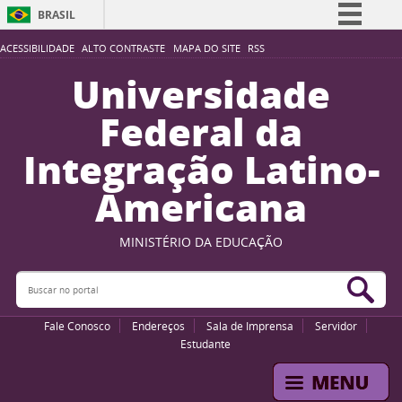
BRASIL
Simplifique!
ACESSIBILIDADE
ALTO CONTRASTE
MAPA DO SITE
RSS
Comunica BR
Universidade
Participe
Federal da
Acesso à informação
Integração Latino-
Legislação
Americana
Canais
MINISTÉRIO DA EDUCAÇÃO
Buscar no portal
Bus
Fale Conosco
Endereços
Sala de Imprensa
Servidor
Estudante