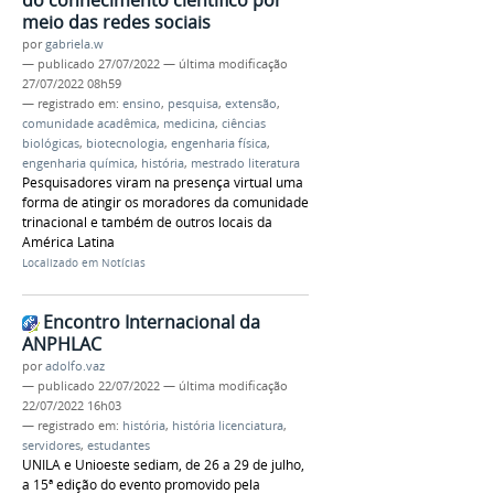
do conhecimento científico por
meio das redes sociais
por
gabriela.w
—
publicado
27/07/2022
—
última modificação
27/07/2022 08h59
— registrado em:
ensino
,
pesquisa
,
extensão
,
comunidade acadêmica
,
medicina
,
ciências
biológicas
,
biotecnologia
,
engenharia física
,
engenharia química
,
história
,
mestrado literatura
Pesquisadores viram na presença virtual uma
forma de atingir os moradores da comunidade
trinacional e também de outros locais da
América Latina
Localizado em
Notícias
Encontro Internacional da
ANPHLAC
por
adolfo.vaz
—
publicado
22/07/2022
—
última modificação
22/07/2022 16h03
— registrado em:
história
,
história licenciatura
,
servidores
,
estudantes
UNILA e Unioeste sediam, de 26 a 29 de julho,
a 15ª edição do evento promovido pela