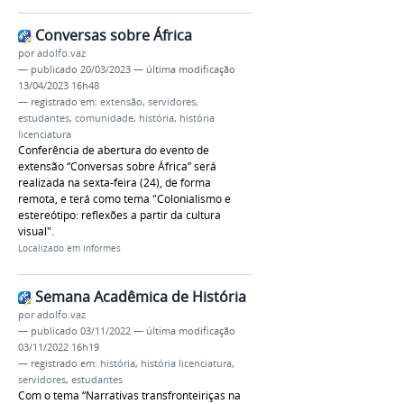
Conversas sobre África
por
adolfo.vaz
—
publicado
20/03/2023
—
última modificação
13/04/2023 16h48
— registrado em:
extensão
,
servidores
,
estudantes
,
comunidade
,
história
,
história
licenciatura
Conferência de abertura do evento de
extensão “Conversas sobre África” será
realizada na sexta-feira (24), de forma
remota, e terá como tema "Colonialismo e
estereótipo: reflexões a partir da cultura
visual".
Localizado em
Informes
Semana Acadêmica de História
por
adolfo.vaz
—
publicado
03/11/2022
—
última modificação
03/11/2022 16h19
— registrado em:
história
,
história licenciatura
,
servidores
,
estudantes
Com o tema “Narrativas transfronteiriças na