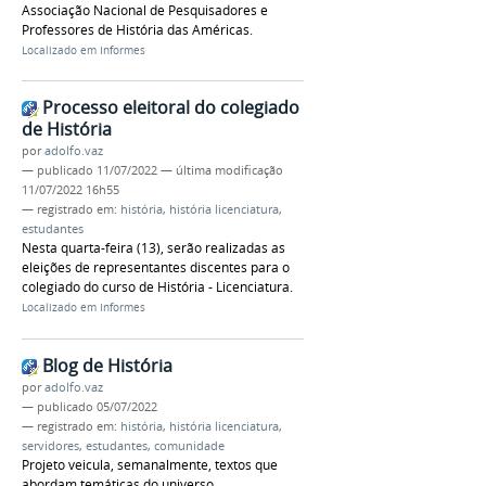
Associação Nacional de Pesquisadores e
Professores de História das Américas.
Localizado em
Informes
Processo eleitoral do colegiado
de História
por
adolfo.vaz
—
publicado
11/07/2022
—
última modificação
11/07/2022 16h55
— registrado em:
história
,
história licenciatura
,
estudantes
Nesta quarta-feira (13), serão realizadas as
eleições de representantes discentes para o
colegiado do curso de História - Licenciatura.
Localizado em
Informes
Blog de História
por
adolfo.vaz
—
publicado
05/07/2022
— registrado em:
história
,
história licenciatura
,
servidores
,
estudantes
,
comunidade
Projeto veicula, semanalmente, textos que
abordam temáticas do universo