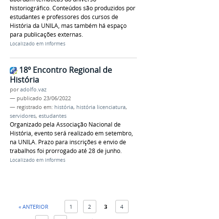
historiográfico. Conteúdos são produzidos por
estudantes e professores dos cursos de
História da UNILA, mas também há espaço
para publicações externas.
Localizado em
Informes
18º Encontro Regional de
História
por
adolfo.vaz
—
publicado
23/06/2022
— registrado em:
história
,
história licenciatura
,
servidores
,
estudantes
Organizado pela Associação Nacional de
História, evento será realizado em setembro,
na UNILA. Prazo para inscrições e envio de
trabalhos foi prorrogado até 28 de junho.
Localizado em
Informes
« ANTERIOR
1
2
3
4