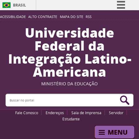
BRASIL
Simplifique!
ACESSIBILIDADE
ALTO CONTRASTE
MAPA DO SITE
RSS
Comunica BR
Universidade
Participe
Federal da
Acesso à informação
Integração Latino-
Legislação
Americana
Canais
MINISTÉRIO DA EDUCAÇÃO
Buscar no portal
Bus
Fale Conosco
Endereços
Sala de Imprensa
Servidor
Estudante