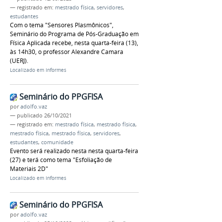
— registrado em:
mestrado física
,
servidores
,
estudantes
Com o tema "Sensores Plasmônicos",
Seminário do Programa de Pós-Graduação em
Física Aplicada recebe, nesta quarta-feira (13),
às 14h30, o professor Alexandre Camara
(UERJ).
Localizado em
Informes
Seminário do PPGFISA
por
adolfo.vaz
—
publicado
26/10/2021
— registrado em:
mestrado física
,
mestrado física
,
mestrado física
,
mestrado física
,
servidores
,
estudantes
,
comunidade
Evento será realizado nesta nesta quarta-feira
(27) e terá como tema "Esfoliação de
Materiais 2D"
Localizado em
Informes
Seminário do PPGFISA
por
adolfo.vaz