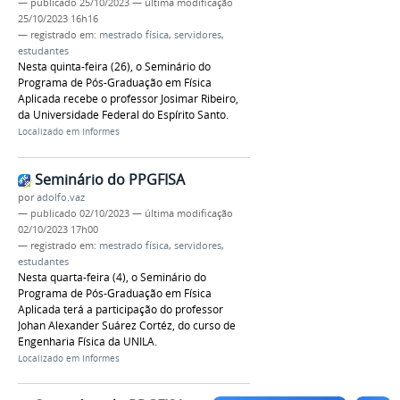
—
publicado
25/10/2023
—
última modificação
25/10/2023 16h16
— registrado em:
mestrado física
,
servidores
,
estudantes
Nesta quinta-feira (26), o Seminário do
Programa de Pós-Graduação em Física
Aplicada recebe o professor Josimar Ribeiro,
da Universidade Federal do Espírito Santo.
Localizado em
Informes
Seminário do PPGFISA
por
adolfo.vaz
—
publicado
02/10/2023
—
última modificação
02/10/2023 17h00
— registrado em:
mestrado física
,
servidores
,
estudantes
Nesta quarta-feira (4), o Seminário do
Programa de Pós-Graduação em Física
Aplicada terá a participação do professor
Johan Alexander Suárez Cortéz, do curso de
Engenharia Física da UNILA.
Localizado em
Informes