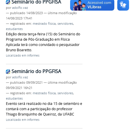
Seminário do PPGFISA
por
adolfo.vaz
—
publicado
14/08/2023
—
última modificação
14/08/2023 17h41
— registrado em:
mestrado física
,
servidores
,
estudantes
Edição desta terça-feira (15) do Seminário do
Programa de Pós-Graduação em Física
Aplicada terá como convidado o pesquisador
Bruno Boaretto.
Localizado em
Informes
Seminário do PPGFISA
por
adolfo.vaz
—
publicado
09/09/2021
—
última modificação
09/09/2021 16h21
— registrado em:
mestrado física
,
servidores
,
estudantes
Evento será realizado no dia 15 de setembro e
contará com a participação do professor
Thiago Branquinho de Queiroz, da UFABC
Localizado em
Informes