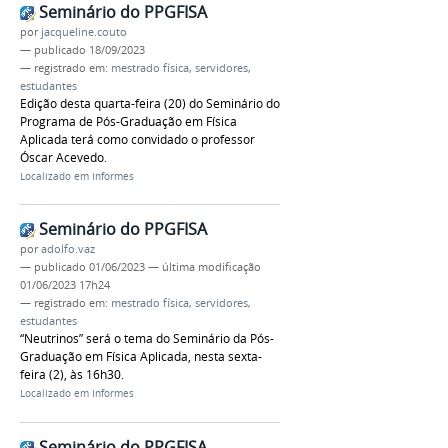
Seminário do PPGFISA
por
jacqueline.couto
—
publicado
18/09/2023
— registrado em:
mestrado física
,
servidores
,
estudantes
Edição desta quarta-feira (20) do Seminário do
Programa de Pós-Graduação em Física
Aplicada terá como convidado o professor
Óscar Acevedo.
Localizado em
Informes
Seminário do PPGFISA
por
adolfo.vaz
—
publicado
01/06/2023
—
última modificação
01/06/2023 17h24
— registrado em:
mestrado física
,
servidores
,
estudantes
“Neutrinos” será o tema do Seminário da Pós-
Graduação em Física Aplicada, nesta sexta-
feira (2), às 16h30.
Localizado em
Informes
Seminário do PPGFISA