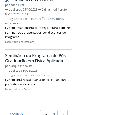
por
adolfo.vaz
—
publicado
05/10/2021
—
última modificação
05/10/2021 16h14
— registrado em:
mestrado física
,
servidores
,
estudantes
Evento desta quarta-feira (6) contará com três
seminários apresentados por discentes do
Programa
Localizado em
Informes
Seminário do Programa de Pós-
Graduação em Física Aplicada
por
jacqueline.couto
—
publicado
30/08/2021
— registrado em:
mestrado física
Evento será nesta quarta-feira (1º), às 16h20,
por videoconferência
Localizado em
Eventos
« ANTERIOR
1
...
6
7