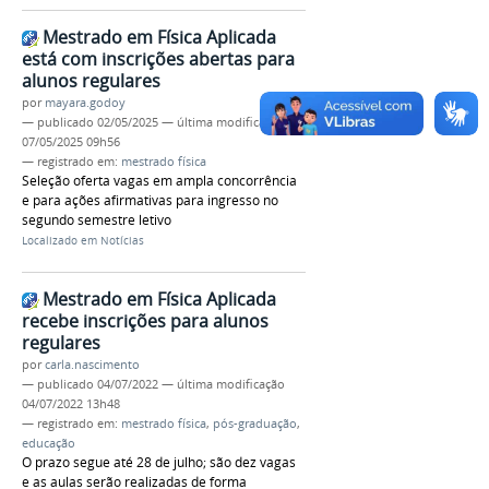
Mestrado em Física Aplicada
está com inscrições abertas para
alunos regulares
por
mayara.godoy
—
publicado
02/05/2025
—
última modificação
07/05/2025 09h56
— registrado em:
mestrado física
Seleção oferta vagas em ampla concorrência
e para ações afirmativas para ingresso no
segundo semestre letivo
Localizado em
Notícias
Mestrado em Física Aplicada
recebe inscrições para alunos
regulares
por
carla.nascimento
—
publicado
04/07/2022
—
última modificação
04/07/2022 13h48
— registrado em:
mestrado física
,
pós-graduação
,
educação
O prazo segue até 28 de julho; são dez vagas
e as aulas serão realizadas de forma