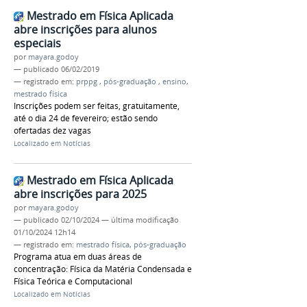
Mestrado em Física Aplicada
abre inscrições para alunos
especiais
por
mayara.godoy
—
publicado
06/02/2019
— registrado em:
prppg
,
pós-graduação
,
ensino
,
mestrado física
Inscrições podem ser feitas, gratuitamente,
até o dia 24 de fevereiro; estão sendo
ofertadas dez vagas
Localizado em
Notícias
Mestrado em Física Aplicada
abre inscrições para 2025
por
mayara.godoy
—
publicado
02/10/2024
—
última modificação
01/10/2024 12h14
— registrado em:
mestrado física
,
pós-graduação
Programa atua em duas áreas de
concentração: Física da Matéria Condensada e
Física Teórica e Computacional
Localizado em
Notícias