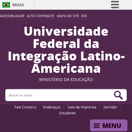
BRASIL
Simplifique!
ACESSIBILIDADE
ALTO CONTRASTE
MAPA DO SITE
RSS
Comunica BR
Universidade
Participe
Federal da
Acesso à informação
Integração Latino-
Legislação
Americana
Canais
MINISTÉRIO DA EDUCAÇÃO
Buscar no portal
Bus
Fale Conosco
Endereços
Sala de Imprensa
Servidor
Estudante