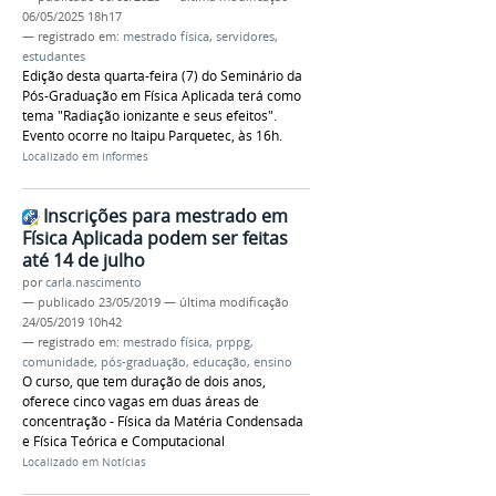
06/05/2025 18h17
— registrado em:
mestrado física
,
servidores
,
estudantes
Edição desta quarta-feira (7) do Seminário da
Pós-Graduação em Física Aplicada terá como
tema "Radiação ionizante e seus efeitos".
Evento ocorre no Itaipu Parquetec, às 16h.
Localizado em
Informes
Inscrições para mestrado em
Física Aplicada podem ser feitas
até 14 de julho
por
carla.nascimento
—
publicado
23/05/2019
—
última modificação
24/05/2019 10h42
— registrado em:
mestrado física
,
prppg
,
comunidade
,
pós-graduação
,
educação
,
ensino
O curso, que tem duração de dois anos,
oferece cinco vagas em duas áreas de
concentração - Física da Matéria Condensada
e Física Teórica e Computacional
Localizado em
Notícias