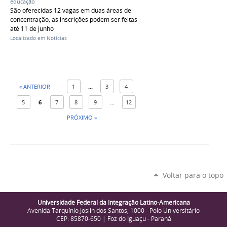
educação
São oferecidas 12 vagas em duas áreas de
concentração; as inscrições podem ser feitas
até 11 de junho
Localizado em
Notícias
« ANTERIOR
1
...
3
4
5
6
7
8
9
...
12
PRÓXIMO »
Voltar para o topo
Universidade Federal da Integração Latino-Americana
Avenida Tarquínio Joslin dos Santos, 1000 - Polo Universitário
CEP: 85870-650 | Foz do Iguaçu - Paraná