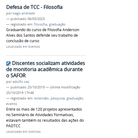
Defesa de TCC - Filosofia
por
tiago.andrade
—
publicado
06/03/2023
— registrado em:
filosofia
,
graduação
Graduando do curso de Filosofia Anderson
Alves dos Santos defende seu trabalho de
conclusão de curso
Localizado em
Eventos
Discentes socializam atividades
de monitoria acadêmica durante
o SAFOR
por
adolfo.vaz
—
publicado
25/10/2019
—
última modificação
25/10/2019 17h46
— registrado em:
extensão
,
pesquisa
,
graduação
,
evento
Entre os mais de 120 projetos apresentados
no Seminário de Atividades Formativas,
estavam também os resultados das ações do
PADTCC
Localizado em
Notícias