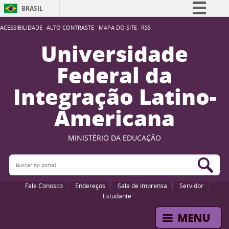
BRASIL
Simplifique!
ACESSIBILIDADE
ALTO CONTRASTE
MAPA DO SITE
RSS
Comunica BR
Universidade
Participe
Federal da
Acesso à informação
Integração Latino-
Legislação
Americana
Canais
MINISTÉRIO DA EDUCAÇÃO
Buscar no portal
Bus
Fale Conosco
Endereços
Sala de Imprensa
Servidor
Estudante