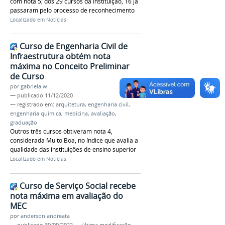
com nota 5; dos 29 cursos da Instituição, 16 já
passaram pelo processo de reconhecimento
Localizado em
Notícias
Curso de Engenharia Civil de
Infraestrutura obtém nota
máxima no Conceito Preliminar
de Curso
por
gabriela.w
—
publicado
11/12/2020
— registrado em:
arquitetura
,
engenharia civil
,
engenharia química
,
medicina
,
avaliação
,
graduação
Outros três cursos obtiveram nota 4,
considerada Muito Boa, no índice que avalia a
qualidade das instituições de ensino superior
Localizado em
Notícias
Curso de Serviço Social recebe
nota máxima em avaliação do
MEC
por
anderson.andreata