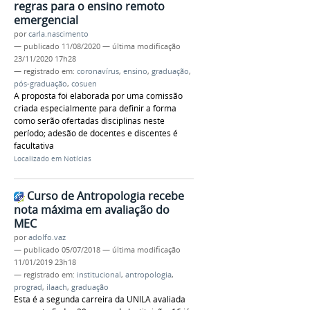
regras para o ensino remoto
emergencial
por
carla.nascimento
—
publicado
11/08/2020
—
última modificação
23/11/2020 17h28
— registrado em:
coronavírus
,
ensino
,
graduação
,
pós-graduação
,
cosuen
A proposta foi elaborada por uma comissão
criada especialmente para definir a forma
como serão ofertadas disciplinas neste
período; adesão de docentes e discentes é
facultativa
Localizado em
Notícias
Curso de Antropologia recebe
nota máxima em avaliação do
MEC
por
adolfo.vaz
—
publicado
05/07/2018
—
última modificação
11/01/2019 23h18
— registrado em:
institucional
,
antropologia
,
prograd
,
ilaach
,
graduação
Esta é a segunda carreira da UNILA avaliada