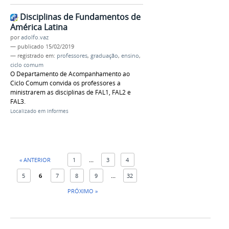
Disciplinas de Fundamentos de
América Latina
por
adolfo.vaz
—
publicado
15/02/2019
— registrado em:
professores
,
graduação
,
ensino
,
ciclo comum
O Departamento de Acompanhamento ao
Ciclo Comum convida os professores a
ministrarem as disciplinas de FAL1, FAL2 e
FAL3.
Localizado em
Informes
« ANTERIOR
1
...
3
4
5
6
7
8
9
...
32
PRÓXIMO »