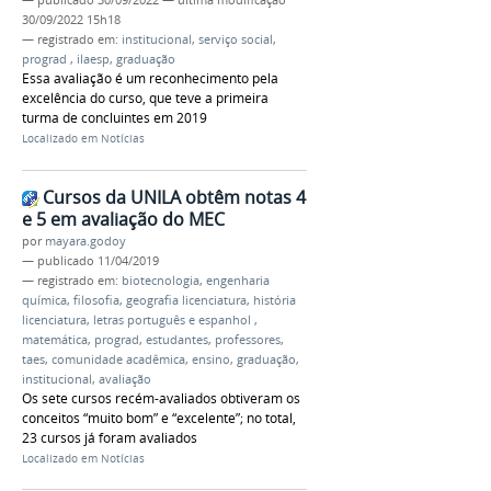
—
publicado
30/09/2022
—
última modificação
30/09/2022 15h18
— registrado em:
institucional
,
serviço social
,
prograd
,
ilaesp
,
graduação
Essa avaliação é um reconhecimento pela
excelência do curso, que teve a primeira
turma de concluintes em 2019
Localizado em
Notícias
Cursos da UNILA obtêm notas 4
e 5 em avaliação do MEC
por
mayara.godoy
—
publicado
11/04/2019
— registrado em:
biotecnologia
,
engenharia
química
,
filosofia
,
geografia licenciatura
,
história
licenciatura
,
letras português e espanhol
,
matemática
,
prograd
,
estudantes
,
professores
,
taes
,
comunidade acadêmica
,
ensino
,
graduação
,
institucional
,
avaliação
Os sete cursos recém-avaliados obtiveram os
conceitos “muito bom” e “excelente”; no total,
23 cursos já foram avaliados
Localizado em
Notícias