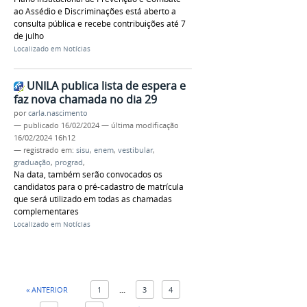
ao Assédio e Discriminações está aberto a
consulta pública e recebe contribuições até 7
de julho
Localizado em
Notícias
UNILA publica lista de espera e
faz nova chamada no dia 29
por
carla.nascimento
—
publicado
16/02/2024
—
última modificação
16/02/2024 16h12
— registrado em:
sisu
,
enem
,
vestibular
,
graduação
,
prograd
,
Na data, também serão convocados os
candidatos para o pré-cadastro de matrícula
que será utilizado em todas as chamadas
complementares
Localizado em
Notícias
« ANTERIOR
1
...
3
4