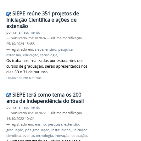
SIEPE reúne 351 projetos de
Iniciação Científica e ações de
extensão
por
carla.nascimento
—
publicado
25/10/2024
—
última modificação
25/10/2024 15h53
— registrado em:
siepe
,
ensino
,
pesquisa
,
extensão
,
educação
,
tecnologia
,
Os trabalhos, realizados por estudantes dos
cursos de graduação, serão apresentados nos
dias 30 e 31 de outubro
Localizado em
Notícias
SIEPE terá como tema os 200
anos da Independência do Brasil
por
carla.nascimento
—
publicado
05/10/2022
—
última modificação
14/10/2022 10h21
— registrado em:
ensino
,
pesquisa
,
extensão
,
graduação
,
pós-graduação
,
institucional
,
iniciação
científica
,
evento
,
tecnologia
,
inovação
,
educação
,