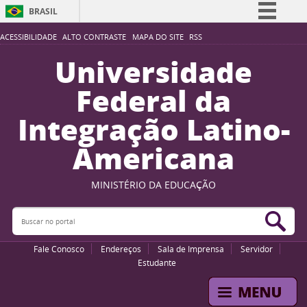
BRASIL
Simplifique!
ACESSIBILIDADE
ALTO CONTRASTE
MAPA DO SITE
RSS
Comunica BR
Universidade
Participe
Federal da
Acesso à informação
Integração Latino-
Legislação
Americana
Canais
MINISTÉRIO DA EDUCAÇÃO
Buscar no portal
Bus
Fale Conosco
Endereços
Sala de Imprensa
Servidor
Estudante