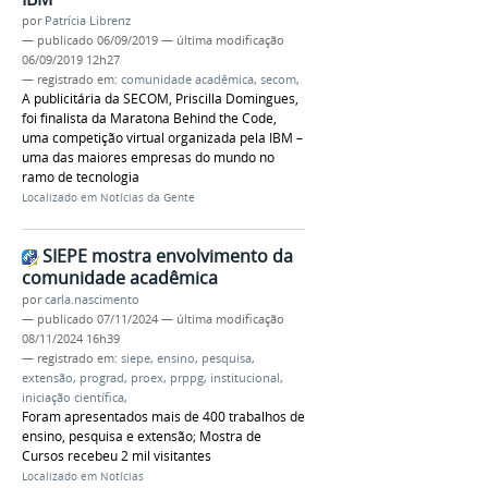
por
Patrícia Librenz
—
publicado
06/09/2019
—
última modificação
06/09/2019 12h27
— registrado em:
comunidade acadêmica
,
secom
,
A publicitária da SECOM, Priscilla Domingues,
foi finalista da Maratona Behind the Code,
uma competição virtual organizada pela IBM –
uma das maiores empresas do mundo no
ramo de tecnologia
Localizado em
Notícias da Gente
SIEPE mostra envolvimento da
comunidade acadêmica
por
carla.nascimento
—
publicado
07/11/2024
—
última modificação
08/11/2024 16h39
— registrado em:
siepe
,
ensino
,
pesquisa
,
extensão
,
prograd
,
proex
,
prppg
,
institucional
,
iniciação científica
,
Foram apresentados mais de 400 trabalhos de
ensino, pesquisa e extensão; Mostra de
Cursos recebeu 2 mil visitantes
Localizado em
Notícias