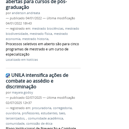
abertas para cursos de pós-
graduação
por
anderson.andreata
—
publicado
04/01/2022
—
última modificação
04/01/2022 18h43
— registrado em:
mestrado biociências
,
mestrado
biodiversidade
,
mestrado física
,
mestrado
economia
,
mestrado historia
,
Processos seletivos em aberto são para cinco
programas de mestrado e um curso de
especialização
Localizado em
Notícias
UNILA intensifica ações de
combate ao assédio e
discriminação
por
mayara.godoy
—
publicado
02/07/2025
—
última modificação
02/07/2025 12h37
— registrado em:
procuradoria
,
corregedoria
,
ouvidoria
,
professores
,
estudantes
,
taes
,
terceirizados
,
,
comunidade acadêmica
,
comunidade
,
comissão de ética
Plano Institucional de Prevenção e Combate