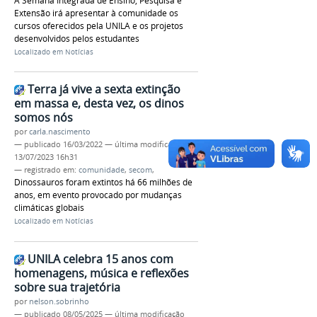
A Semana Integrada de Ensino, Pesquisa e
Extensão irá apresentar à comunidade os
cursos oferecidos pela UNILA e os projetos
desenvolvidos pelos estudantes
Localizado em
Notícias
Terra já vive a sexta extinção
em massa e, desta vez, os dinos
somos nós
por
carla.nascimento
—
publicado
16/03/2022
—
última modificação
13/07/2023 16h31
— registrado em:
comunidade
,
secom
,
Dinossauros foram extintos há 66 milhões de
anos, em evento provocado por mudanças
climáticas globais
Localizado em
Notícias
UNILA celebra 15 anos com
homenagens, música e reflexões
sobre sua trajetória
por
nelson.sobrinho
—
publicado
08/05/2025
—
última modificação