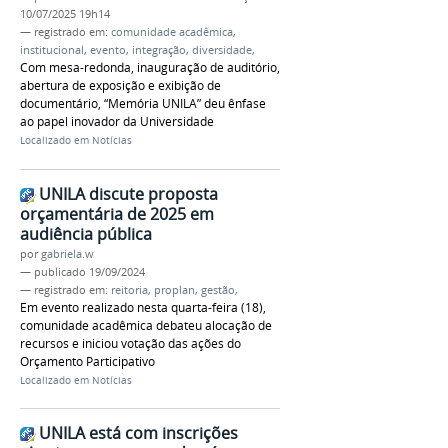
10/07/2025 19h14
— registrado em:
comunidade acadêmica
,
institucional
,
evento
,
integração
,
diversidade
,
Com mesa-redonda, inauguração de auditório,
abertura de exposição e exibição de
documentário, “Memória UNILA” deu ênfase
ao papel inovador da Universidade
Localizado em
Notícias
UNILA discute proposta
orçamentária de 2025 em
audiência pública
por
gabriela.w
—
publicado
19/09/2024
— registrado em:
reitoria
,
proplan
,
gestão
,
Em evento realizado nesta quarta-feira (18),
comunidade acadêmica debateu alocação de
recursos e iniciou votação das ações do
Orçamento Participativo
Localizado em
Notícias
UNILA está com inscrições