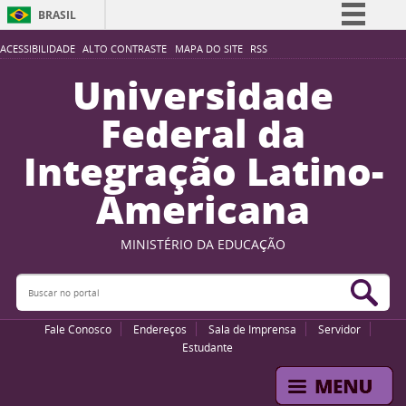
BRASIL
Simplifique!
ACESSIBILIDADE
ALTO CONTRASTE
MAPA DO SITE
RSS
Comunica BR
Universidade
Participe
Federal da
Acesso à informação
Integração Latino-
Legislação
Americana
Canais
MINISTÉRIO DA EDUCAÇÃO
Buscar no portal
Bus
Fale Conosco
Endereços
Sala de Imprensa
Servidor
Estudante