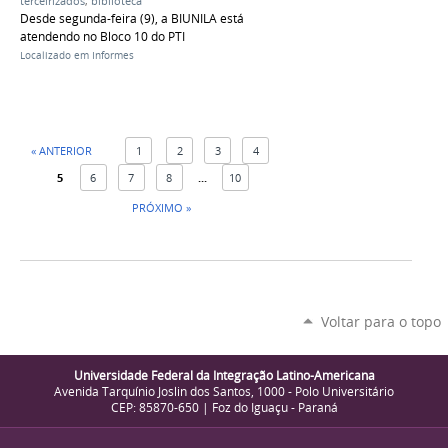
terceirizados
,
biblioteca
Desde segunda-feira (9), a BIUNILA está
atendendo no Bloco 10 do PTI
Localizado em
Informes
« ANTERIOR
1
2
3
4
5
6
7
8
...
10
PRÓXIMO »
Voltar para o topo
Universidade Federal da Integração Latino-Americana
Avenida Tarquínio Joslin dos Santos, 1000 - Polo Universitário
CEP: 85870-650 | Foz do Iguaçu - Paraná