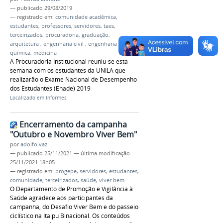
—
publicado
29/08/2019
— registrado em:
comunidade acadêmica
,
estudantes
,
professores
,
servidores
,
taes
,
terceirizados
,
procuradoria
,
graduação
,
arquitetura
,
engenharia civil
,
engenharia
química
,
medicina
A Procuradoria Institucional reuniu-se esta
semana com os estudantes da UNILA que
realizarão o Exame Nacional de Desempenho
dos Estudantes (Enade) 2019
Localizado em
Informes
Encerramento da campanha
"Outubro e Novembro Viver Bem"
por
adolfo.vaz
—
publicado
25/11/2021
—
última modificação
25/11/2021 18h05
— registrado em:
progepe
,
servidores
,
estudantes
,
comunidade
,
terceirizados
,
saúde
,
viver bem
O Departamento de Promoção e Vigilância à
Saúde agradece aos participantes da
campanha, do Desafio Viver Bem e do passeio
ciclístico na Itaipu Binacional. Os conteúdos