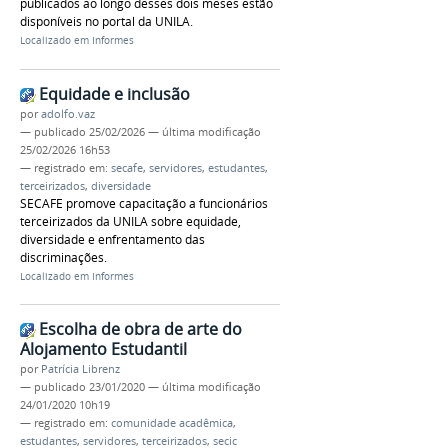
publicados ao longo desses dois meses estão
disponíveis no portal da UNILA.
Localizado em
Informes
Equidade e inclusão
por
adolfo.vaz
—
publicado
25/02/2026
—
última modificação
25/02/2026 16h53
— registrado em:
secafe
,
servidores
,
estudantes
,
terceirizados
,
diversidade
SECAFE promove capacitação a funcionários
terceirizados da UNILA sobre equidade,
diversidade e enfrentamento das
discriminações.
Localizado em
Informes
Escolha de obra de arte do
Alojamento Estudantil
por
Patrícia Librenz
—
publicado
23/01/2020
—
última modificação
24/01/2020 10h19
— registrado em:
comunidade acadêmica
,
estudantes
,
servidores
,
terceirizados
,
secic