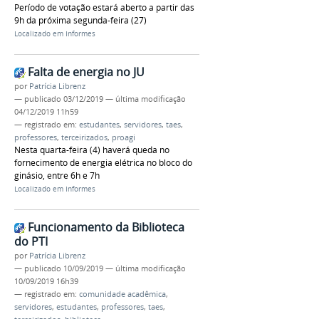
Período de votação estará aberto a partir das
9h da próxima segunda-feira (27)
Localizado em
Informes
Falta de energia no JU
por
Patrícia Librenz
—
publicado
03/12/2019
—
última modificação
04/12/2019 11h59
— registrado em:
estudantes
,
servidores
,
taes
,
professores
,
terceirizados
,
proagi
Nesta quarta-feira (4) haverá queda no
fornecimento de energia elétrica no bloco do
ginásio, entre 6h e 7h
Localizado em
Informes
Funcionamento da Biblioteca
do PTI
por
Patrícia Librenz
—
publicado
10/09/2019
—
última modificação
10/09/2019 16h39
— registrado em:
comunidade acadêmica
,
servidores
,
estudantes
,
professores
,
taes
,