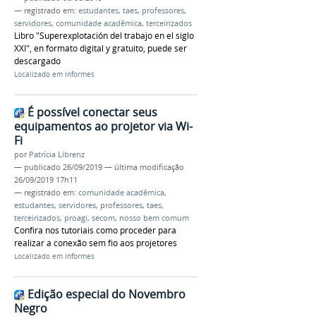
— registrado em:
estudantes
,
taes
,
professores
,
servidores
,
comunidade acadêmica
,
terceirizados
Libro "Superexplotación del trabajo en el siglo
XXI", en formato digital y gratuito, puede ser
descargado
Localizado em
Informes
É possível conectar seus
equipamentos ao projetor via Wi-
Fi
por
Patrícia Librenz
—
publicado
26/09/2019
—
última modificação
26/09/2019 17h11
— registrado em:
comunidade acadêmica
,
estudantes
,
servidores
,
professores
,
taes
,
terceirizados
,
proagi
,
secom
,
nosso bem comum
Confira nos tutoriais como proceder para
realizar a conexão sem fio aos projetores
Localizado em
Informes
Edição especial do Novembro
Negro