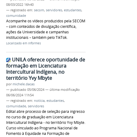
08/03/2022 16h40
— registrado em:
secom
,
servidores
,
estudantes
,
comunidade
Acompanhe os vídeos produzidos pela SECOM
– com conteúdos de divulgação científica,
ações da Universidade e campanhas
institucionais – também pelo TikTok.
Localizado em
Informes
UNILA oferece oportunidade de
formação em Licenciatura
Intercultural Indígena, no
território Yvy Mbyte
por
michele.dacas
—
publicado
05/06/2024
—
última modificação
06/06/2024 11h54
— registrado em:
notícia
,
estudantes
,
comunidade
,
servidores
Edital abre processo de seleção para ingresso
no curso de graduação em Licenciatura
Intercultural Indígena - no território Yvy Mbyte.
Curso vinculado ao Programa Nacional de
Fomento à Equidade na Formação de