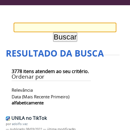
RESULTADO DA BUSCA
3778
itens atendem ao seu critério.
Ordenar por
Relevância
Data (mais Recente Primeiro)
alfabeticamente
UNILA no TikTok
por
adolfo.vaz
—
publicado
08/03/2022
—
última modificação