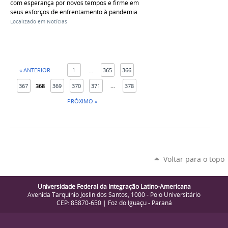
com esperança por novos tempos e firme em
seus esforços de enfrentamento à pandemia
Localizado em
Notícias
« ANTERIOR
1
...
365
366
367
368
369
370
371
...
378
PRÓXIMO »
Voltar para o topo
Universidade Federal da Integração Latino-Americana
Avenida Tarquínio Joslin dos Santos, 1000 - Polo Universitário
CEP: 85870-650 | Foz do Iguaçu - Paraná