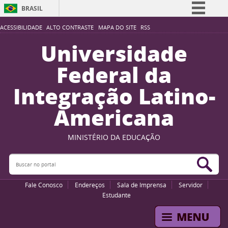
BRASIL
Simplifique!
ACESSIBILIDADE
ALTO CONTRASTE
MAPA DO SITE
RSS
Comunica BR
Universidade
Participe
Federal da
Acesso à informação
Integração Latino-
Legislação
Americana
Canais
MINISTÉRIO DA EDUCAÇÃO
Buscar no portal
Bus
Fale Conosco
Endereços
Sala de Imprensa
Servidor
Estudante