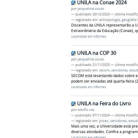
UNILA na Conae 2024
por
jacqueline.couto
—
publicado
20/12/2023
—
última modifi
— registrado em:
antropologia
,
geografia 
Discentes da UNILA representarão a Un
Extraordinária da Educação (Conae), qu
Localizado em
Informes
UNILA na COP 30
por
jacqueline.couto
—
publicado
21/11/2025
—
última modifi
— registrado em:
secom
,
servidores
,
estu
SECOM está levantando dados sobre a
podem ser enviadas até quarta-feira (2
Localizado em
Informes
UNILA na Feira do Livro
por
adolfo.vaz
—
publicado
07/11/2024
—
última modifi
— registrado em:
proex
,
servidores
,
estud
Mais uma vez, a Universidade está pre
diversas atividades. Confira a progra
Localizado em
Informes