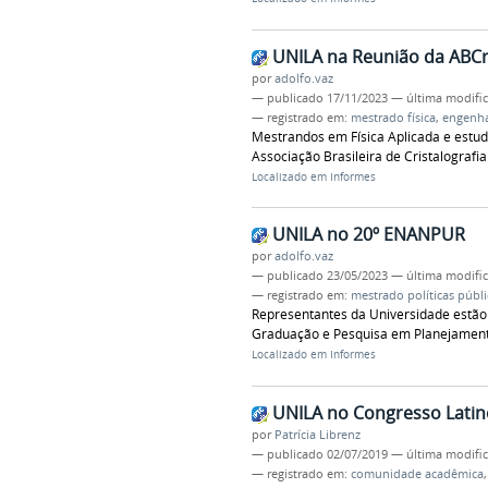
UNILA na Reunião da ABC
por
adolfo.vaz
—
publicado
17/11/2023
—
última modifi
— registrado em:
mestrado física
,
engenhar
Mestrandos em Física Aplicada e estud
Associação Brasileira de Cristalografia
Localizado em
Informes
UNILA no 20º ENANPUR
por
adolfo.vaz
—
publicado
23/05/2023
—
última modifi
— registrado em:
mestrado políticas públ
Representantes da Universidade estão 
Graduação e Pesquisa em Planejamento
Localizado em
Informes
UNILA no Congresso Lati
por
Patrícia Librenz
—
publicado
02/07/2019
—
última modifi
— registrado em:
comunidade acadêmica