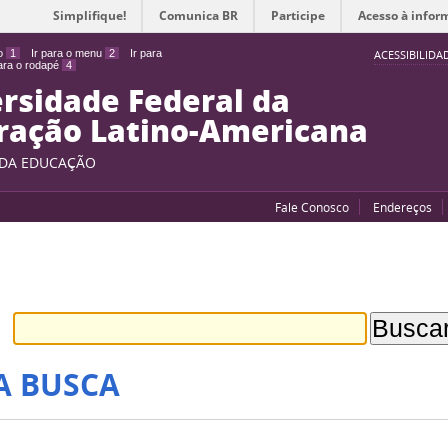
Simplifique!
Comunica BR
Participe
Acesso à infor
do
1
Ir para o menu
2
Ir para
ACESSIBILIDA
para o rodapé
4
rsidade Federal da
ração Latino-Americana
 DA EDUCAÇÃO
Fale Conosco
Endereços
A BUSCA