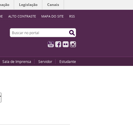
mação
Legislação
Canais
DE
ALTO CONTRASTE
MAPA DO SITE
RSS
Buscar no portal
Buscar no portal
YouTube
Facebook
Flickr
Instagram
Sala de Imprensa
Servidor
Estudante