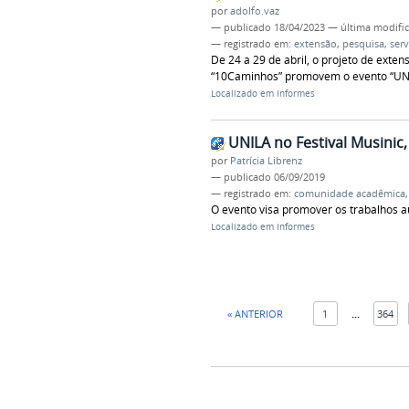
por
adolfo.vaz
—
publicado
18/04/2023
—
última modifi
— registrado em:
extensão
,
pesquisa
,
serv
De 24 a 29 de abril, o projeto de exte
“10Caminhos” promovem o evento “UNIL
Localizado em
Informes
UNILA no Festival Musinic,
por
Patrícia Librenz
—
publicado
06/09/2019
— registrado em:
comunidade acadêmica
O evento visa promover os trabalhos au
Localizado em
Informes
« ANTERIOR
1
...
364