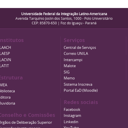
Universidade Federal da Integração Latino-Americana
Avenida Tarquínio Joslin dos Santos, 1000 - Polo Universitário
CEP: 85870-650 | Foz do Iguaçu - Paraná
Institutos
Serviços
ILAACH
Central de Serviços
ILAESP
Correio UNILA
ILACVN
Intercampi
ILATIT
Malote
SIG
Estrutura
Memo
Sistema Inscreva
IMEA
Portal EaD (Moodle)
iblioteca
Editora
Redes sociais
Ouvidoria
Facebook
Conselho e Comissões
Instagram
Linkedin
Órgãos de Deliberação Superior
YouTube