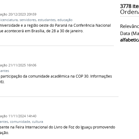
3778
ite
Orden
cação
20/12/2023 20h59
licenciatura
,
servidores
,
estudantes
,
educação
iversidade e a região oeste do Paraná na Conferência Nacional
Relevânc
e acontecerá em Brasília, de 28 a 30 de janeiro.
Data (ma
alfabeti
cação
21/11/2025 16h06
dantes
 participação da comunidade acadêmica na COP 30. Informações
6).
cação
11/11/2024 14h40
antes
,
comunidade
,
cultura
sente na Feira Internacional do Livro de Foz do Iguaçu promovendo
mação.