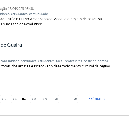
cação
18/04/2023 16h38
idores
,
estudantes
,
comunidade
nsão “Estúdio Latino-Americano de Moda” e o projeto de pesquisa
A no Fashion Revolution”.
 de Guaíra
,
comunidade
,
servidores
,
estudantes
,
taes
,
professores
,
oeste do paraná
torais dos artistas e incentivar o desenvolvimento cultural da região
365
366
367
368
369
370
...
378
PRÓXIMO »