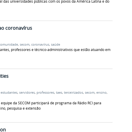
al das universidades públicas com os povos da América Latina e do
ao coronavírus
comunidade
,
secom
,
coronavírus
,
saúde
antes, professores e técnico-administrativos que estão atuando em
ties
,
estudantes
,
servidores
,
professores
,
taes
,
terceirizados
,
secom
,
ensino
,
a equipe da SECOM participará de programa da Rádio RCI para
sino, pesquisa e extensão
ion