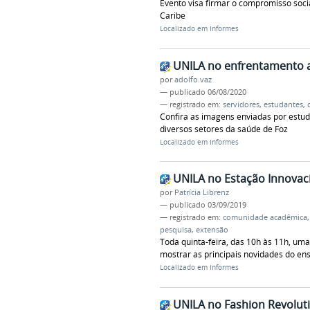
Evento visa firmar o compromisso soci
Caribe
Localizado em
Informes
UNILA no enfrentamento 
por
adolfo.vaz
—
publicado
06/08/2020
— registrado em:
servidores
,
estudantes
,
Confira as imagens enviadas por estud
diversos setores da saúde de Foz
Localizado em
Informes
UNILA no Estação Innovaci
por
Patrícia Librenz
—
publicado
03/09/2019
— registrado em:
comunidade acadêmica
pesquisa
,
extensão
Toda quinta-feira, das 10h às 11h, um
mostrar as principais novidades do en
Localizado em
Informes
UNILA no Fashion Revolut