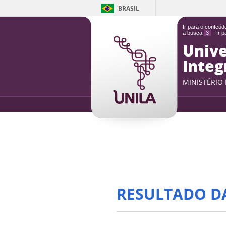
BRASIL
Ir para o conteú
a busca
3
Ir 
Unive
Integ
MINISTÉRIO
RESULTADO D