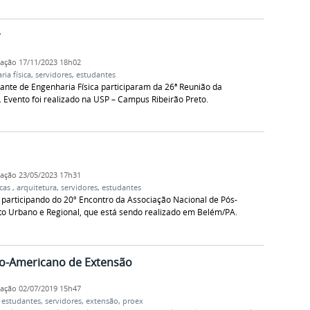
r
cação
17/11/2023 18h02
ia física
,
servidores
,
estudantes
ante de Engenharia Física participaram da 26ª Reunião da
. Evento foi realizado na USP – Campus Ribeirão Preto.
cação
23/05/2023 17h31
icas
,
arquitetura
,
servidores
,
estudantes
participando do 20º Encontro da Associação Nacional de Pós-
 Urbano e Regional, que está sendo realizado em Belém/PA.
no-Americano de Extensão
cação
02/07/2019 15h47
,
estudantes
,
servidores
,
extensão
,
proex