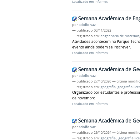
Localizado em
Informes
Semana Acadêmica de Eng
por
adolfo.vaz
—
publicado
03/11/2022
— registrado em:
engenharia de materiais
Atividades acontecem no Parque Tecnol
evento ainda podem se inscrever.
Localizado em
Informes
Semana Acadêmica de Geo
por
adolfo.vaz
—
publicado
27/10/2020
—
última modifi
— registrado em:
geografia
,
geografia lice
Organizado por estudantes e professore
de novembro
Localizado em
Informes
Semana Acadêmica de Geo
por
adolfo.vaz
—
publicado
29/10/2024
—
última modifi
— registrado em:
geografia
,
geografia lic