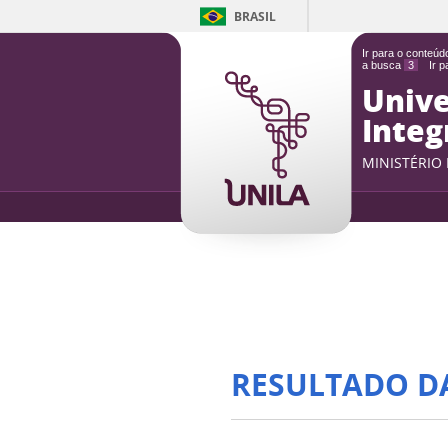
BRASIL
Ir para o conteú
a busca
3
Ir 
Unive
Integ
MINISTÉRIO
RESULTADO D