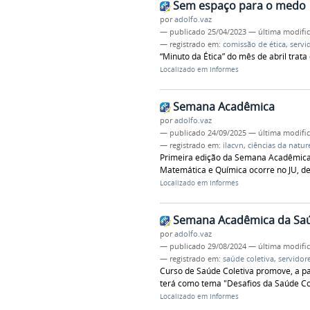
Sem espaço para o medo
por
adolfo.vaz
—
publicado
25/04/2023
—
última modifi
— registrado em:
comissão de ética
,
servi
“Minuto da Ética” do mês de abril trat
Localizado em
Informes
Semana Acadêmica
por
adolfo.vaz
—
publicado
24/09/2025
—
última modifi
— registrado em:
ilacvn
,
ciências da natur
Primeira edição da Semana Acadêmica I
Matemática e Química ocorre no JU, de
Localizado em
Informes
Semana Acadêmica da Sa
por
adolfo.vaz
—
publicado
29/08/2024
—
última modifi
— registrado em:
saúde coletiva
,
servidor
Curso de Saúde Coletiva promove, a pa
terá como tema "Desafios da Saúde Col
Localizado em
Informes