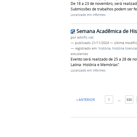
De 18 a 23 de novembro, será realiza
Submissões de trabalhos podem ser fei
Localizado em
Informes
Semana Acadêmica de His
por
adolfo.vaz
—
publicado
21/11/2024
—
última modifi
— registrado em:
história
,
história licenci
estudantes
Evento será realizado de 25 a 28 de n
Latina: História e Memórias".
Localizado em
Informes
« ANTERIOR
1
...
330