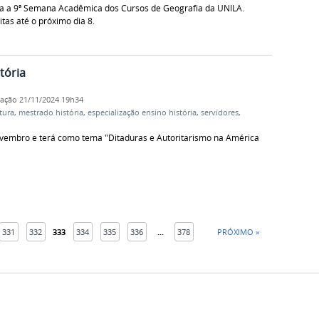
da a 9ª Semana Acadêmica dos Cursos de Geografia da UNILA.
tas até o próximo dia 8.
tória
cação
21/11/2024 19h34
atura
,
mestrado história
,
especialização ensino história
,
servidores
,
ovembro e terá como tema "Ditaduras e Autoritarismo na América
331
332
333
334
335
336
...
378
PRÓXIMO »