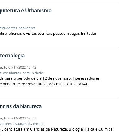
uitetura e Urbanismo
estudantes
,
servidores
bro; oficinas e visitas técnicas possuem vagas limitadas
tecnologia
cação
01/11/2022 16h12
s
,
estudantes
,
comunidade
da para o período de 8 a 12 de novembro. Interessados em
e podem se inscrever até a próxima sexta-feira (4).
ncias da Natureza
cação
01/12/2023 18h33
vidores
,
estudantes
,
ensino
 Licenciatura em Ciências da Natureza: Biologia, Física e Química
.