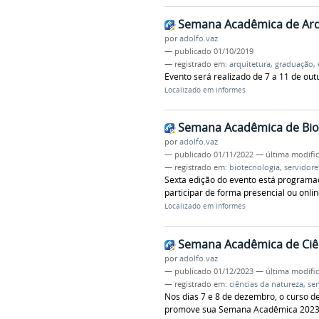
Semana Acadêmica de Arq
por
adolfo.vaz
—
publicado
01/10/2019
— registrado em:
arquitetura
,
graduação
,
Evento será realizado de 7 a 11 de outu
Localizado em
Informes
Semana Acadêmica de Bio
por
adolfo.vaz
—
publicado
01/11/2022
—
última modifi
— registrado em:
biotecnologia
,
servidore
Sexta edição do evento está programa
participar de forma presencial ou onlin
Localizado em
Informes
Semana Acadêmica de Ciê
por
adolfo.vaz
—
publicado
01/12/2023
—
última modifi
— registrado em:
ciências da natureza
,
ser
Nos dias 7 e 8 de dezembro, o curso de
promove sua Semana Acadêmica 2023