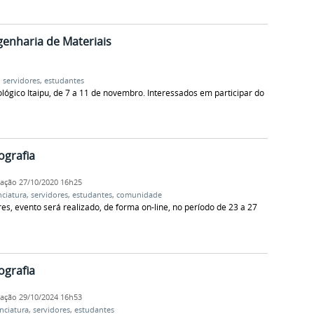
enharia de Materiais
,
servidores
,
estudantes
ógico Itaipu, de 7 a 11 de novembro. Interessados em participar do
grafia
cação
27/10/2020 16h25
nciatura
,
servidores
,
estudantes
,
comunidade
s, evento será realizado, de forma on-line, no período de 23 a 27
grafia
cação
29/10/2024 16h53
enciatura
,
servidores
,
estudantes