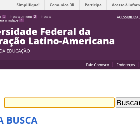
Simplifique!
Comunica BR
Participe
Acesso à infor
do
1
Ir para o menu
2
Ir para
ACESSIBILIDA
para o rodapé
4
rsidade Federal da
ração Latino-Americana
 DA EDUCAÇÃO
Fale Conosco
Endereços
A BUSCA