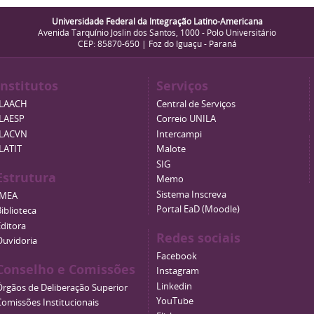
Universidade Federal da Integração Latino-Americana
Avenida Tarquínio Joslin dos Santos, 1000 - Polo Universitário
CEP: 85870-650 | Foz do Iguaçu - Paraná
Institutos
Serviços
ILAACH
Central de Serviços
ILAESP
Correio UNILA
ILACVN
Intercampi
ILATIT
Malote
SIG
Estrutura
Memo
Sistema Inscreva
IMEA
Portal EaD (Moodle)
iblioteca
Editora
Redes sociais
Ouvidoria
Facebook
Conselho e Comissões
Instagram
Linkedin
Órgãos de Deliberação Superior
YouTube
Comissões Institucionais