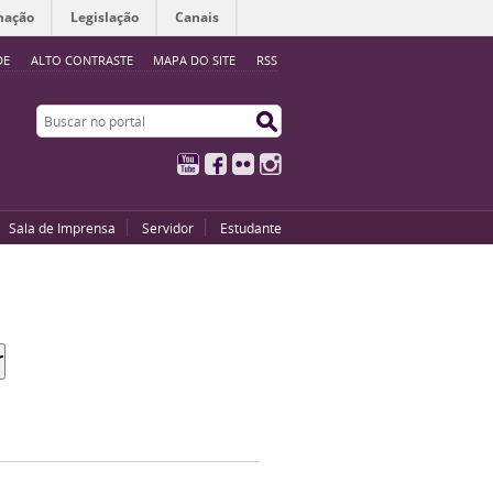
mação
Legislação
Canais
DE
ALTO CONTRASTE
MAPA DO SITE
RSS
Buscar no portal
Buscar no portal
YouTube
Facebook
Flickr
Instagram
Sala de Imprensa
Servidor
Estudante