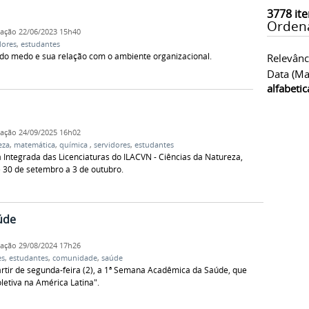
3778
ite
Orden
cação
22/06/2023 15h40
dores
,
estudantes
a do medo e sua relação com o ambiente organizacional.
Relevânc
Data (ma
alfabeti
cação
24/09/2025 16h02
eza
,
matemática
,
química
,
servidores
,
estudantes
ntegrada das Licenciaturas do ILACVN - Ciências da Natureza,
 30 de setembro a 3 de outubro.
úde
cação
29/08/2024 17h26
es
,
estudantes
,
comunidade
,
saúde
rtir de segunda-feira (2), a 1ª Semana Acadêmica da Saúde, que
etiva na América Latina".