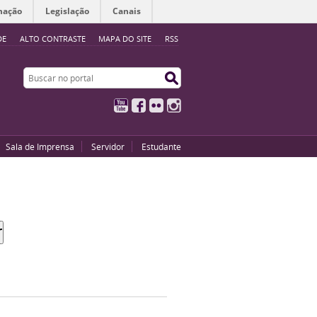
mação
Legislação
Canais
DE
ALTO CONTRASTE
MAPA DO SITE
RSS
Buscar no portal
Buscar no portal
YouTube
Facebook
Flickr
Instagram
Sala de Imprensa
Servidor
Estudante