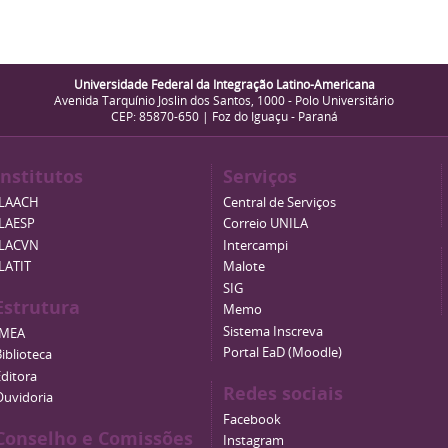
Universidade Federal da Integração Latino-Americana
Avenida Tarquínio Joslin dos Santos, 1000 - Polo Universitário
CEP: 85870-650 | Foz do Iguaçu - Paraná
Institutos
Serviços
ILAACH
Central de Serviços
ILAESP
Correio UNILA
ILACVN
Intercampi
ILATIT
Malote
SIG
Estrutura
Memo
Sistema Inscreva
IMEA
Portal EaD (Moodle)
iblioteca
Editora
Redes sociais
Ouvidoria
Facebook
Conselho e Comissões
Instagram