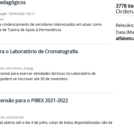
pedagógicos
3778
ite
Orden
cação
10/04/2026 16h11
res
ara credenciamento de servidores interessados em atuar como
Relevânc
 de Tutoria de Apoio à Permanência.
Data (ma
alfabeti
ara o Laboratório de Cromatografia
tes
,
servidores
,
prppg
ssional para exercer atividades técnicas no Laboratório de
 podem se inscrever até 30 de novembro.
tensão para o PIBEX 2021-2022
res
,
estudantes
 aberto até o dia 4 de julho; cotas de bolsa disponibilizadas são de