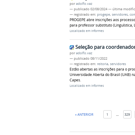
por
adolfo.vaz
—
publicado
02/08/2024
—
última modifi
— registrado em:
progepe
,
servidores
,
co
PROGEPE abre inscrições aos processos 
para professor substituto (Linguística, 
Localizado em
Informes
Seleção para coordenado
por
adolfo.vaz
—
publicado
08/11/2022
— registrado em:
reitoria
,
servidores
Estão abertas as inscrições para o pr
Universidade Aberta do Brasil (UAB) n
Capes.
Localizado em
Informes
« ANTERIOR
1
...
329