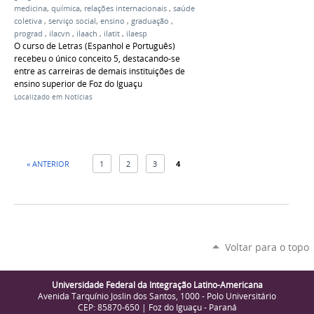
medicina
,
química
,
relações internacionais
,
saúde
coletiva
,
serviço social
,
ensino
,
graduação
,
prograd
,
ilacvn
,
ilaach
,
ilatit
,
ilaesp
O curso de Letras (Espanhol e Português)
recebeu o único conceito 5, destacando-se
entre as carreiras de demais instituições de
ensino superior de Foz do Iguaçu
Localizado em
Notícias
« ANTERIOR
1
2
3
4
Voltar para o topo
Universidade Federal da Integração Latino-Americana
Avenida Tarquínio Joslin dos Santos, 1000 - Polo Universitário
CEP: 85870-650 | Foz do Iguaçu - Paraná