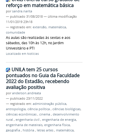
reforço em matemática básica
por
sandra.narita
—
publicado
31/08/2018
—
última modificação
11/01/2019 23h18
— registrado em:
extensão
,
matemática
,
comunidade
As aulas são realizadas às sextas e aos
sábados, das 10h às 12h, no Jardim
Univesitário e PTI
Localizado em
Notícias
UNILA tem 25 cursos
pontuados no Guia da Faculdade
2022 do Estadão, recebendo
avaliação positiva
por
anderson.andreata
—
publicado
23/11/2022
— registrado em:
administração pública
,
antropologia
,
ciência política
,
ciências biológicas
,
ciências econômicas
,
cinema
,
desenvolvimento
rural
,
engenharia civil
,
engenharia de energia
,
engenharia de mateirais
,
engenharia física
,
geografia
,
história
,
letras artes
,
matemática
,