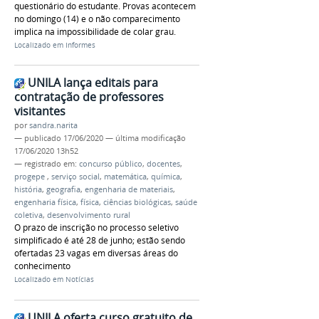
questionário do estudante. Provas acontecem
no domingo (14) e o não comparecimento
implica na impossibilidade de colar grau.
Localizado em
Informes
UNILA lança editais para
contratação de professores
visitantes
por
sandra.narita
—
publicado
17/06/2020
—
última modificação
17/06/2020 13h52
— registrado em:
concurso público
,
docentes
,
progepe
,
serviço social
,
matemática
,
química
,
história
,
geografia
,
engenharia de materiais
,
engenharia física
,
física
,
ciências biológicas
,
saúde
coletiva
,
desenvolvimento rural
O prazo de inscrição no processo seletivo
simplificado é até 28 de junho; estão sendo
ofertadas 23 vagas em diversas áreas do
conhecimento
Localizado em
Notícias
UNILA oferta curso gratuito de