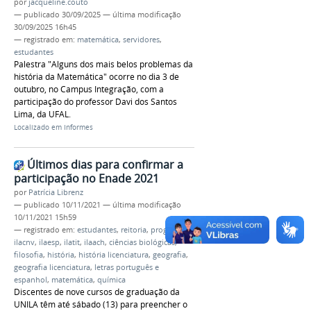
por
jacqueline.couto
—
publicado
30/09/2025
—
última modificação
30/09/2025 16h45
— registrado em:
matemática
,
servidores
,
estudantes
Palestra "Alguns dos mais belos problemas da
história da Matemática" ocorre no dia 3 de
outubro, no Campus Integração, com a
participação do professor Davi dos Santos
Lima, da UFAL.
Localizado em
Informes
Últimos dias para confirmar a
participação no Enade 2021
por
Patrícia Librenz
—
publicado
10/11/2021
—
última modificação
10/11/2021 15h59
— registrado em:
estudantes
,
reitoria
,
prograd
,
ilacnv
,
ilaesp
,
ilatit
,
ilaach
,
ciências biológicas
,
filosofia
,
história
,
história licenciatura
,
geografia
,
geografia licenciatura
,
letras português e
espanhol
,
matemática
,
química
Discentes de nove cursos de graduação da
UNILA têm até sábado (13) para preencher o