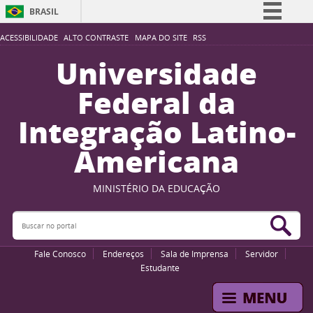
BRASIL
Simplifique!
ACESSIBILIDADE
ALTO CONTRASTE
MAPA DO SITE
RSS
Comunica BR
Universidade
Participe
Federal da
Acesso à informação
Integração Latino-
Legislação
Americana
Canais
MINISTÉRIO DA EDUCAÇÃO
Buscar no portal
Bus
Fale Conosco
Endereços
Sala de Imprensa
Servidor
Estudante