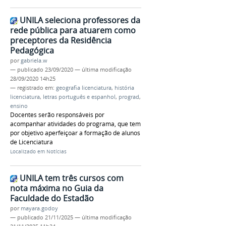
UNILA seleciona professores da
rede pública para atuarem como
preceptores da Residência
Pedagógica
por
gabriela.w
—
publicado
23/09/2020
—
última modificação
28/09/2020 14h25
— registrado em:
geografia licenciatura
,
história
licenciatura
,
letras português e espanhol
,
prograd
,
ensino
Docentes serão responsáveis por
acompanhar atividades do programa, que tem
por objetivo aperfeiçoar a formação de alunos
de Licenciatura
Localizado em
Notícias
UNILA tem três cursos com
nota máxima no Guia da
Faculdade do Estadão
por
mayara.godoy
—
publicado
21/11/2025
—
última modificação