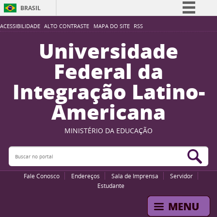
BRASIL
Simplifique!
ACESSIBILIDADE
ALTO CONTRASTE
MAPA DO SITE
RSS
Comunica BR
Universidade
Participe
Federal da
Acesso à informação
Integração Latino-
Legislação
Americana
Canais
MINISTÉRIO DA EDUCAÇÃO
Buscar no portal
Bus
Fale Conosco
Endereços
Sala de Imprensa
Servidor
Estudante