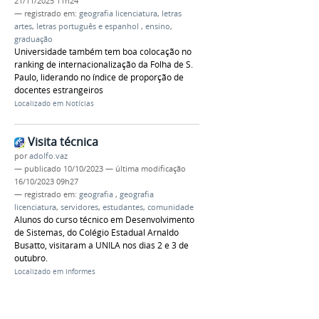
21/11/2025 11h24
— registrado em:
geografia licenciatura
,
letras
artes
,
letras português e espanhol
,
ensino
,
graduação
Universidade também tem boa colocação no
ranking de internacionalização da Folha de S.
Paulo, liderando no índice de proporção de
docentes estrangeiros
Localizado em
Notícias
Visita técnica
por
adolfo.vaz
—
publicado
10/10/2023
—
última modificação
16/10/2023 09h27
— registrado em:
geografia
,
geografia
licenciatura
,
servidores
,
estudantes
,
comunidade
Alunos do curso técnico em Desenvolvimento
de Sistemas, do Colégio Estadual Arnaldo
Busatto, visitaram a UNILA nos dias 2 e 3 de
outubro.
Localizado em
Informes