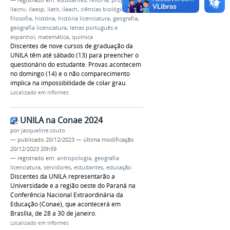
— registrado em:
estudantes
,
reitoria
,
prograd
,
ilacnv
,
ilaesp
,
ilatit
,
ilaach
,
ciências biológicas
,
filosofia
,
história
,
história licenciatura
,
geografia
,
geografia licenciatura
,
letras português e
espanhol
,
matemática
,
química
Discentes de nove cursos de graduação da
UNILA têm até sábado (13) para preencher o
questionário do estudante. Provas acontecem
no domingo (14) e o não comparecimento
implica na impossibilidade de colar grau.
Localizado em
Informes
UNILA na Conae 2024
por
jacqueline.couto
—
publicado
20/12/2023
—
última modificação
20/12/2023 20h59
— registrado em:
antropologia
,
geografia
licenciatura
,
servidores
,
estudantes
,
educação
Discentes da UNILA representarão a
Universidade e a região oeste do Paraná na
Conferência Nacional Extraordinária da
Educação (Conae), que acontecerá em
Brasília, de 28 a 30 de janeiro.
Localizado em
Informes