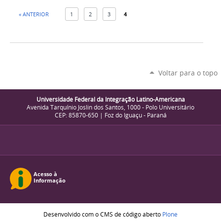
« ANTERIOR
1
2
3
4
Voltar para o topo
Universidade Federal da Integração Latino-Americana
Avenida Tarquínio Joslin dos Santos, 1000 - Polo Universitário
CEP: 85870-650 | Foz do Iguaçu - Paraná
Desenvolvido com o CMS de código aberto
Plone